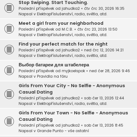
Stop Swiping. Start Touching.
Poslední příspěvek od
jahudka2
«
čtv črc 30, 2026 16:35
Napsal v
Elektropříslušenství, radio, světla, atd.
Meet a girl from your neighborhood
Poslední příspěvek od
M.C.B.
«
čtv črc 23, 2026 13:50
Napsal v
Elektropříslušenství, radio, světla, atd.
Find your perfect match for the night
Poslední příspěvek od
jahudka2
«
ned črc 12, 2026 14:21
Napsal v
Elektropříslušenství, radio, světla, atd.
Выбор батареи для штабелера
Poslední příspěvek od
myjkoelspok
«
ned čer 28, 2026 9:46
Napsal v
Pravidla na fóru
Girls From Your City - No Selfie - Anonymous
Casual Dating
Poslední příspěvek od
jahudka2
«
sob čer 13, 2026 12:44
Napsal v
Elektropříslušenství, radio, světla, atd.
Girls From Your Town - No Selfie - Anonymous
Casual Dating
Poslední příspěvek od
jahudka2
«
sob čer 13, 2026 8:45
Napsal v
Grande Punto - vše ostatní