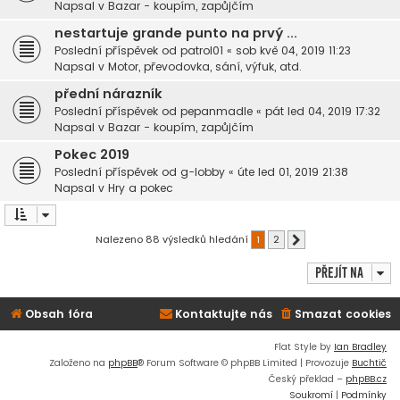
Napsal v
Bazar - koupím, zapůjčím
nestartuje grande punto na prvý ...
Poslední příspěvek od
patrol01
«
sob kvě 04, 2019 11:23
Napsal v
Motor, převodovka, sání, výfuk, atd.
přední nárazník
Poslední příspěvek od
pepanmadle
«
pát led 04, 2019 17:32
Napsal v
Bazar - koupím, zapůjčím
Pokec 2019
Poslední příspěvek od
g-lobby
«
úte led 01, 2019 21:38
Napsal v
Hry a pokec
Nalezeno 88 výsledků hledání
1
2
Další
Přejít na
Obsah fóra
Kontaktujte nás
Smazat cookies
Flat Style by
Ian Bradley
Založeno na
phpBB
® Forum Software © phpBB Limited | Provozuje
Buchtič
Český překlad –
phpBB.cz
Soukromí
|
Podmínky