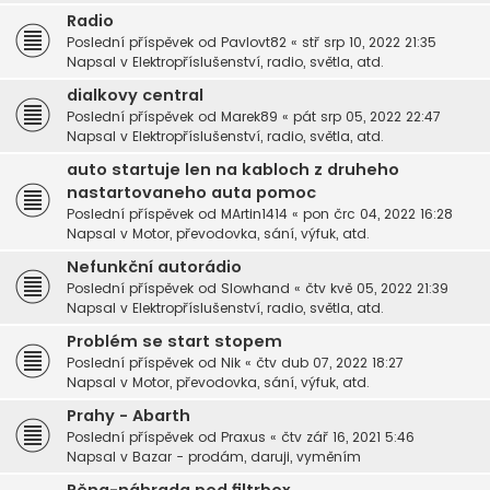
Radio
Poslední příspěvek od
Pavlovt82
«
stř srp 10, 2022 21:35
Napsal v
Elektropříslušenství, radio, světla, atd.
dialkovy central
Poslední příspěvek od
Marek89
«
pát srp 05, 2022 22:47
Napsal v
Elektropříslušenství, radio, světla, atd.
auto startuje len na kabloch z druheho
nastartovaneho auta pomoc
Poslední příspěvek od
MArtin1414
«
pon črc 04, 2022 16:28
Napsal v
Motor, převodovka, sání, výfuk, atd.
Nefunkční autorádio
Poslední příspěvek od
Slowhand
«
čtv kvě 05, 2022 21:39
Napsal v
Elektropříslušenství, radio, světla, atd.
Problém se start stopem
Poslední příspěvek od
Nik
«
čtv dub 07, 2022 18:27
Napsal v
Motor, převodovka, sání, výfuk, atd.
Prahy - Abarth
Poslední příspěvek od
Praxus
«
čtv zář 16, 2021 5:46
Napsal v
Bazar - prodám, daruji, vyměním