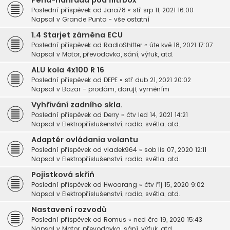
Pěna-náhrada pod filtrbox
Poslední příspěvek od
Jara78
«
stř srp 11, 2021 16:00
Napsal v
Grande Punto - vše ostatní
1.4 Starjet záměna ECU
Poslední příspěvek od
RadioShifter
«
úte kvě 18, 2021 17:07
Napsal v
Motor, převodovka, sání, výfuk, atd.
ALU kola 4x100 R 16
Poslední příspěvek od
DEPE
«
stř dub 21, 2021 20:02
Napsal v
Bazar - prodám, daruji, vyměním
Vyhřívání zadního skla.
Poslední příspěvek od
Derry
«
čtv led 14, 2021 14:21
Napsal v
Elektropříslušenství, radio, světla, atd.
Adaptér ovládania volantu
Poslední příspěvek od
vladek964
«
sob lis 07, 2020 12:11
Napsal v
Elektropříslušenství, radio, světla, atd.
Pojistková skříň
Poslední příspěvek od
Hwoarang
«
čtv říj 15, 2020 9:02
Napsal v
Elektropříslušenství, radio, světla, atd.
Nastavení rozvodů
Poslední příspěvek od
Romus
«
ned črc 19, 2020 15:43
Napsal v
Motor, převodovka, sání, výfuk, atd.