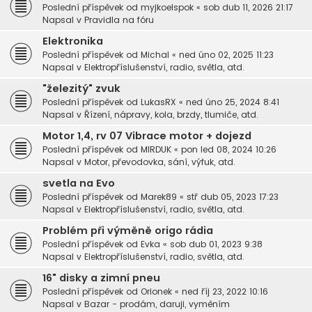
Poslední příspěvek od
myjkoelspok
«
sob dub 11, 2026 21:17
Napsal v
Pravidla na fóru
Elektronika
Poslední příspěvek od
Michal
«
ned úno 02, 2025 11:23
Napsal v
Elektropříslušenství, radio, světla, atd.
"železitý" zvuk
Poslední příspěvek od
LukasRX
«
ned úno 25, 2024 8:41
Napsal v
Řízení, nápravy, kola, brzdy, tlumiče, atd.
Motor 1,4, rv 07 Vibrace motor + dojezd
Poslední příspěvek od
MIRDUK
«
pon led 08, 2024 10:26
Napsal v
Motor, převodovka, sání, výfuk, atd.
svetla na Evo
Poslední příspěvek od
Marek89
«
stř dub 05, 2023 17:23
Napsal v
Elektropříslušenství, radio, světla, atd.
Problém při výměně origo rádia
Poslední příspěvek od
Evka
«
sob dub 01, 2023 9:38
Napsal v
Elektropříslušenství, radio, světla, atd.
16" disky a zimní pneu
Poslední příspěvek od
Orionek
«
ned říj 23, 2022 10:16
Napsal v
Bazar - prodám, daruji, vyměním