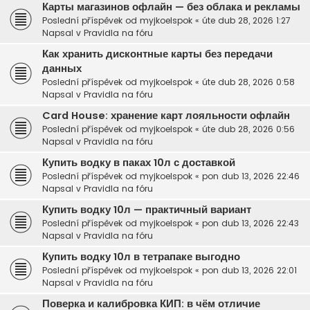
Карты магазинов офлайн — без облака и рекламы
Poslední příspěvek od
myjkoelspok
«
úte dub 28, 2026 1:27
Napsal v
Pravidla na fóru
Как хранить дисконтные карты без передачи
данных
Poslední příspěvek od
myjkoelspok
«
úte dub 28, 2026 0:58
Napsal v
Pravidla na fóru
Card House: хранение карт лояльности офлайн
Poslední příspěvek od
myjkoelspok
«
úte dub 28, 2026 0:56
Napsal v
Pravidla na fóru
Купить водку в паках 10л с доставкой
Poslední příspěvek od
myjkoelspok
«
pon dub 13, 2026 22:46
Napsal v
Pravidla na fóru
Купить водку 10л — практичный вариант
Poslední příspěvek od
myjkoelspok
«
pon dub 13, 2026 22:43
Napsal v
Pravidla na fóru
Купить водку 10л в тетрапаке выгодно
Poslední příspěvek od
myjkoelspok
«
pon dub 13, 2026 22:01
Napsal v
Pravidla na fóru
Поверка и калибровка КИП: в чём отличие