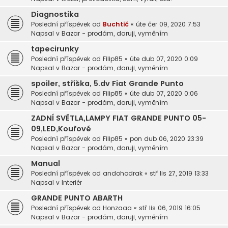
Diagnostika
Poslední příspěvek od
Buchtič
«
úte čer 09, 2020 7:53
Napsal v
Bazar - prodám, daruji, vyměním
tapecirunky
Poslední příspěvek od
Filip85
«
úte dub 07, 2020 0:09
Napsal v
Bazar - prodám, daruji, vyměním
spoiler, stříška, 5.dv Fiat Grande Punto
Poslední příspěvek od
Filip85
«
úte dub 07, 2020 0:06
Napsal v
Bazar - prodám, daruji, vyměním
ZADNÍ SVĚTLA,LAMPY FIAT GRANDE PUNTO 05-
09,LED,Kouřové
Poslední příspěvek od
Filip85
«
pon dub 06, 2020 23:39
Napsal v
Bazar - prodám, daruji, vyměním
Manual
Poslední příspěvek od
andohodrak
«
stř lis 27, 2019 13:33
Napsal v
Interiér
GRANDE PUNTO ABARTH
Poslední příspěvek od
Honzaaa
«
stř lis 06, 2019 16:05
Napsal v
Bazar - prodám, daruji, vyměním