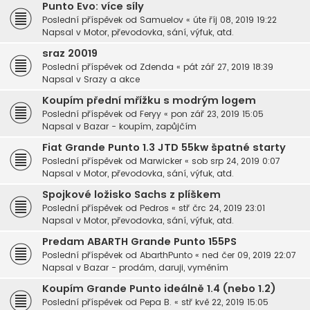
Punto Evo: více síly
Poslední příspěvek od
Samuelov
«
úte říj 08, 2019 19:22
Napsal v
Motor, převodovka, sání, výfuk, atd.
sraz 20019
Poslední příspěvek od
Zdenda
«
pát zář 27, 2019 18:39
Napsal v
Srazy a akce
Koupím přední mřížku s modrým logem
Poslední příspěvek od
Feryy
«
pon zář 23, 2019 15:05
Napsal v
Bazar - koupím, zapůjčím
Fiat Grande Punto 1.3 JTD 55kw špatné starty
Poslední příspěvek od
Marwicker
«
sob srp 24, 2019 0:07
Napsal v
Motor, převodovka, sání, výfuk, atd.
Spojkové ložisko Sachs z plíškem
Poslední příspěvek od
Pedros
«
stř črc 24, 2019 23:01
Napsal v
Motor, převodovka, sání, výfuk, atd.
Predam ABARTH Grande Punto 155PS
Poslední příspěvek od
AbarthPunto
«
ned čer 09, 2019 22:07
Napsal v
Bazar - prodám, daruji, vyměním
Koupím Grande Punto ideálně 1.4 (nebo 1.2)
Poslední příspěvek od
Pepa B.
«
stř kvě 22, 2019 15:05