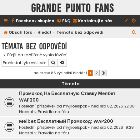
GRANDE PUNTO FANS
Facebook skupina
FAQ
Kontaktujte nás
H
Obsah fóra
Hledat
Témata bez odpovědí
l
Témata bez odpovědí
e
Přejít na rozšířené vyhledávání
d
Hledat
Pokročilé hledání
a
t
Nalezeno 88 výsledků hledání
1
2
Další
Témata
Промокод На Бесплатную Ставку Мелбет:
WAP200
Poslední příspěvek od
myjkoelspok
«
ned srp 02, 2026 22:08
Napsal v
Pravidla na fóru
Melbet Бесплатный Промокод: WAP200
Poslední příspěvek od
myjkoelspok
«
ned srp 02, 2026 19:29
Napsal v
Pravidla na fóru