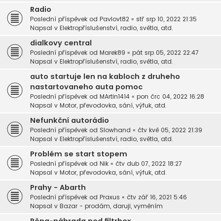
Radio
Poslední příspěvek od
Pavlovt82
«
stř srp 10, 2022 21:35
Napsal v
Elektropříslušenství, radio, světla, atd.
dialkovy central
Poslední příspěvek od
Marek89
«
pát srp 05, 2022 22:47
Napsal v
Elektropříslušenství, radio, světla, atd.
auto startuje len na kabloch z druheho
nastartovaneho auta pomoc
Poslední příspěvek od
MArtin1414
«
pon črc 04, 2022 16:28
Napsal v
Motor, převodovka, sání, výfuk, atd.
Nefunkční autorádio
Poslední příspěvek od
Slowhand
«
čtv kvě 05, 2022 21:39
Napsal v
Elektropříslušenství, radio, světla, atd.
Problém se start stopem
Poslední příspěvek od
Nik
«
čtv dub 07, 2022 18:27
Napsal v
Motor, převodovka, sání, výfuk, atd.
Prahy - Abarth
Poslední příspěvek od
Praxus
«
čtv zář 16, 2021 5:46
Napsal v
Bazar - prodám, daruji, vyměním