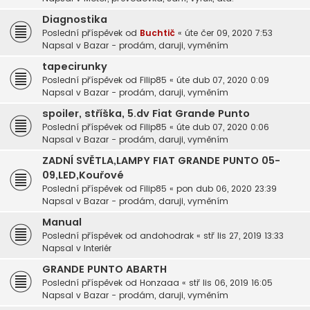
Diagnostika
Poslední příspěvek od
Buchtič
«
úte čer 09, 2020 7:53
Napsal v
Bazar - prodám, daruji, vyměním
tapecirunky
Poslední příspěvek od
Filip85
«
úte dub 07, 2020 0:09
Napsal v
Bazar - prodám, daruji, vyměním
spoiler, stříška, 5.dv Fiat Grande Punto
Poslední příspěvek od
Filip85
«
úte dub 07, 2020 0:06
Napsal v
Bazar - prodám, daruji, vyměním
ZADNÍ SVĚTLA,LAMPY FIAT GRANDE PUNTO 05-
09,LED,Kouřové
Poslední příspěvek od
Filip85
«
pon dub 06, 2020 23:39
Napsal v
Bazar - prodám, daruji, vyměním
Manual
Poslední příspěvek od
andohodrak
«
stř lis 27, 2019 13:33
Napsal v
Interiér
GRANDE PUNTO ABARTH
Poslední příspěvek od
Honzaaa
«
stř lis 06, 2019 16:05
Napsal v
Bazar - prodám, daruji, vyměním