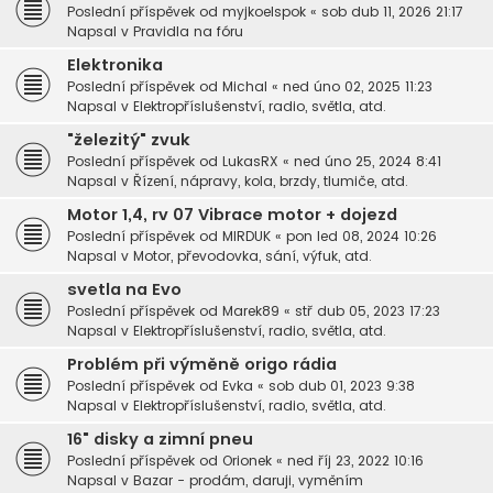
Poslední příspěvek od
myjkoelspok
«
sob dub 11, 2026 21:17
Napsal v
Pravidla na fóru
Elektronika
Poslední příspěvek od
Michal
«
ned úno 02, 2025 11:23
Napsal v
Elektropříslušenství, radio, světla, atd.
"železitý" zvuk
Poslední příspěvek od
LukasRX
«
ned úno 25, 2024 8:41
Napsal v
Řízení, nápravy, kola, brzdy, tlumiče, atd.
Motor 1,4, rv 07 Vibrace motor + dojezd
Poslední příspěvek od
MIRDUK
«
pon led 08, 2024 10:26
Napsal v
Motor, převodovka, sání, výfuk, atd.
svetla na Evo
Poslední příspěvek od
Marek89
«
stř dub 05, 2023 17:23
Napsal v
Elektropříslušenství, radio, světla, atd.
Problém při výměně origo rádia
Poslední příspěvek od
Evka
«
sob dub 01, 2023 9:38
Napsal v
Elektropříslušenství, radio, světla, atd.
16" disky a zimní pneu
Poslední příspěvek od
Orionek
«
ned říj 23, 2022 10:16
Napsal v
Bazar - prodám, daruji, vyměním