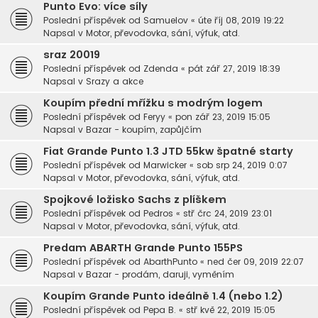
Punto Evo: více síly
Poslední příspěvek od
Samuelov
«
úte říj 08, 2019 19:22
Napsal v
Motor, převodovka, sání, výfuk, atd.
sraz 20019
Poslední příspěvek od
Zdenda
«
pát zář 27, 2019 18:39
Napsal v
Srazy a akce
Koupím přední mřížku s modrým logem
Poslední příspěvek od
Feryy
«
pon zář 23, 2019 15:05
Napsal v
Bazar - koupím, zapůjčím
Fiat Grande Punto 1.3 JTD 55kw špatné starty
Poslední příspěvek od
Marwicker
«
sob srp 24, 2019 0:07
Napsal v
Motor, převodovka, sání, výfuk, atd.
Spojkové ložisko Sachs z plíškem
Poslední příspěvek od
Pedros
«
stř črc 24, 2019 23:01
Napsal v
Motor, převodovka, sání, výfuk, atd.
Predam ABARTH Grande Punto 155PS
Poslední příspěvek od
AbarthPunto
«
ned čer 09, 2019 22:07
Napsal v
Bazar - prodám, daruji, vyměním
Koupím Grande Punto ideálně 1.4 (nebo 1.2)
Poslední příspěvek od
Pepa B.
«
stř kvě 22, 2019 15:05