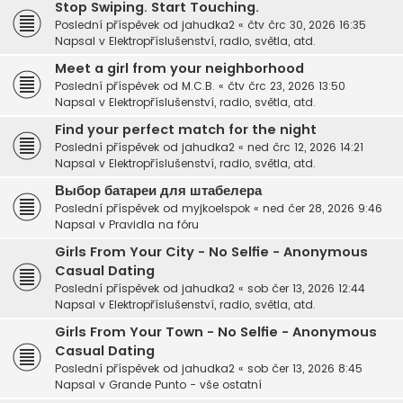
Stop Swiping. Start Touching.
Poslední příspěvek od
jahudka2
«
čtv črc 30, 2026 16:35
Napsal v
Elektropříslušenství, radio, světla, atd.
Meet a girl from your neighborhood
Poslední příspěvek od
M.C.B.
«
čtv črc 23, 2026 13:50
Napsal v
Elektropříslušenství, radio, světla, atd.
Find your perfect match for the night
Poslední příspěvek od
jahudka2
«
ned črc 12, 2026 14:21
Napsal v
Elektropříslušenství, radio, světla, atd.
Выбор батареи для штабелера
Poslední příspěvek od
myjkoelspok
«
ned čer 28, 2026 9:46
Napsal v
Pravidla na fóru
Girls From Your City - No Selfie - Anonymous
Casual Dating
Poslední příspěvek od
jahudka2
«
sob čer 13, 2026 12:44
Napsal v
Elektropříslušenství, radio, světla, atd.
Girls From Your Town - No Selfie - Anonymous
Casual Dating
Poslední příspěvek od
jahudka2
«
sob čer 13, 2026 8:45
Napsal v
Grande Punto - vše ostatní