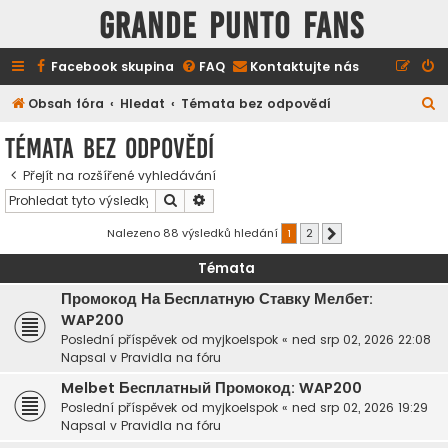
GRANDE PUNTO FANS
Facebook skupina
FAQ
Kontaktujte nás
H
Obsah fóra
Hledat
Témata bez odpovědí
l
Témata bez odpovědí
e
Přejít na rozšířené vyhledávání
d
Hledat
Pokročilé hledání
a
t
Nalezeno 88 výsledků hledání
1
2
Další
Témata
Промокод На Бесплатную Ставку Мелбет:
WAP200
Poslední příspěvek od
myjkoelspok
«
ned srp 02, 2026 22:08
Napsal v
Pravidla na fóru
Melbet Бесплатный Промокод: WAP200
Poslední příspěvek od
myjkoelspok
«
ned srp 02, 2026 19:29
Napsal v
Pravidla na fóru