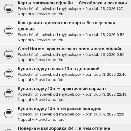
Карты магазинов офлайн — без облака и рекламы
Poslední příspěvek od
myjkoelspok
«
úte dub 28, 2026 1:27
Napsal v
Pravidla na fóru
Как хранить дисконтные карты без передачи
данных
Poslední příspěvek od
myjkoelspok
«
úte dub 28, 2026 0:58
Napsal v
Pravidla na fóru
Card House: хранение карт лояльности офлайн
Poslední příspěvek od
myjkoelspok
«
úte dub 28, 2026 0:56
Napsal v
Pravidla na fóru
Купить водку в паках 10л с доставкой
Poslední příspěvek od
myjkoelspok
«
pon dub 13, 2026 22:46
Napsal v
Pravidla na fóru
Купить водку 10л — практичный вариант
Poslední příspěvek od
myjkoelspok
«
pon dub 13, 2026 22:43
Napsal v
Pravidla na fóru
Купить водку 10л в тетрапаке выгодно
Poslední příspěvek od
myjkoelspok
«
pon dub 13, 2026 22:01
Napsal v
Pravidla na fóru
Поверка и калибровка КИП: в чём отличие