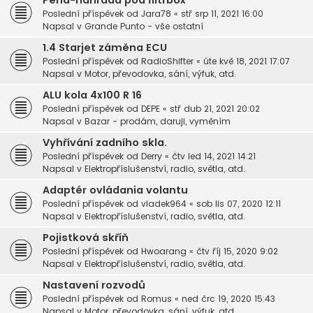
Pěna-náhrada pod filtrbox
Poslední příspěvek od
Jara78
«
stř srp 11, 2021 16:00
Napsal v
Grande Punto - vše ostatní
1.4 Starjet záměna ECU
Poslední příspěvek od
RadioShifter
«
úte kvě 18, 2021 17:07
Napsal v
Motor, převodovka, sání, výfuk, atd.
ALU kola 4x100 R 16
Poslední příspěvek od
DEPE
«
stř dub 21, 2021 20:02
Napsal v
Bazar - prodám, daruji, vyměním
Vyhřívání zadního skla.
Poslední příspěvek od
Derry
«
čtv led 14, 2021 14:21
Napsal v
Elektropříslušenství, radio, světla, atd.
Adaptér ovládania volantu
Poslední příspěvek od
vladek964
«
sob lis 07, 2020 12:11
Napsal v
Elektropříslušenství, radio, světla, atd.
Pojistková skříň
Poslední příspěvek od
Hwoarang
«
čtv říj 15, 2020 9:02
Napsal v
Elektropříslušenství, radio, světla, atd.
Nastavení rozvodů
Poslední příspěvek od
Romus
«
ned črc 19, 2020 15:43
Napsal v
Motor, převodovka, sání, výfuk, atd.