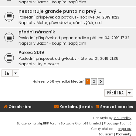
Napsal v
Bazar - koupím, zapůjčím
nestartuje grande punto na prvý ...
Poslední příspěvek od
patrol01
«
sob kvě 04, 2019 11:23
Napsal v
Motor, převodovka, sání, výfuk, atd.
přední nárazník
Poslední příspěvek od
pepanmadle
«
pát led 04, 2019 17:32
Napsal v
Bazar - koupím, zapůjčím
Pokec 2019
Poslední příspěvek od
g-lobby
«
úte led 01, 2019 21:38
Napsal v
Hry a pokec
Nalezeno 88 výsledků hledání
1
2
Další
Přejít na
Obsah fóra
Kontaktujte nás
Smazat cookies
Flat Style by
Ian Bradley
Založeno na
phpBB
® Forum Software © phpBB Limited | Provozuje
Buchtič
Český překlad –
phpBB.cz
Soukromí
|
Podmínky