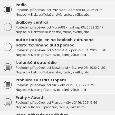
Radio
Poslední příspěvek od
Pavlovt82
«
stř srp 10, 2022 21:35
Napsal v
Elektropříslušenství, radio, světla, atd.
dialkovy central
Poslední příspěvek od
Marek89
«
pát srp 05, 2022 22:47
Napsal v
Elektropříslušenství, radio, světla, atd.
auto startuje len na kabloch z druheho
nastartovaneho auta pomoc
Poslední příspěvek od
MArtin1414
«
pon črc 04, 2022 16:28
Napsal v
Motor, převodovka, sání, výfuk, atd.
Nefunkční autorádio
Poslední příspěvek od
Slowhand
«
čtv kvě 05, 2022 21:39
Napsal v
Elektropříslušenství, radio, světla, atd.
Problém se start stopem
Poslední příspěvek od
Nik
«
čtv dub 07, 2022 18:27
Napsal v
Motor, převodovka, sání, výfuk, atd.
Prahy - Abarth
Poslední příspěvek od
Praxus
«
čtv zář 16, 2021 5:46
Napsal v
Bazar - prodám, daruji, vyměním