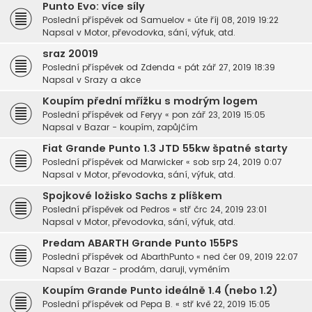
Punto Evo: více síly
Poslední příspěvek od
Samuelov
«
úte říj 08, 2019 19:22
Napsal v
Motor, převodovka, sání, výfuk, atd.
sraz 20019
Poslední příspěvek od
Zdenda
«
pát zář 27, 2019 18:39
Napsal v
Srazy a akce
Koupím přední mřížku s modrým logem
Poslední příspěvek od
Feryy
«
pon zář 23, 2019 15:05
Napsal v
Bazar - koupím, zapůjčím
Fiat Grande Punto 1.3 JTD 55kw špatné starty
Poslední příspěvek od
Marwicker
«
sob srp 24, 2019 0:07
Napsal v
Motor, převodovka, sání, výfuk, atd.
Spojkové ložisko Sachs z plíškem
Poslední příspěvek od
Pedros
«
stř črc 24, 2019 23:01
Napsal v
Motor, převodovka, sání, výfuk, atd.
Predam ABARTH Grande Punto 155PS
Poslední příspěvek od
AbarthPunto
«
ned čer 09, 2019 22:07
Napsal v
Bazar - prodám, daruji, vyměním
Koupím Grande Punto ideálně 1.4 (nebo 1.2)
Poslední příspěvek od
Pepa B.
«
stř kvě 22, 2019 15:05