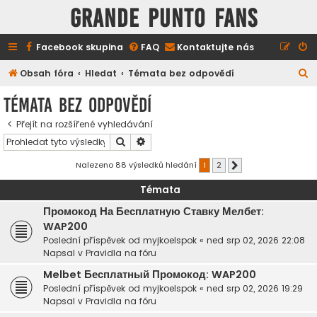
GRANDE PUNTO FANS
Facebook skupina
FAQ
Kontaktujte nás
H
Obsah fóra
Hledat
Témata bez odpovědí
l
Témata bez odpovědí
e
Přejít na rozšířené vyhledávání
d
Hledat
Pokročilé hledání
a
t
Nalezeno 88 výsledků hledání
1
2
Další
Témata
Промокод На Бесплатную Ставку Мелбет:
WAP200
Poslední příspěvek od
myjkoelspok
«
ned srp 02, 2026 22:08
Napsal v
Pravidla na fóru
Melbet Бесплатный Промокод: WAP200
Poslední příspěvek od
myjkoelspok
«
ned srp 02, 2026 19:29
Napsal v
Pravidla na fóru