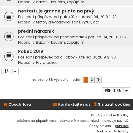
Napsal v
Bazar - koupím, zapůjčím
nestartuje grande punto na prvý ...
Poslední příspěvek od
patrol01
«
sob kvě 04, 2019 11:23
Napsal v
Motor, převodovka, sání, výfuk, atd.
přední nárazník
Poslední příspěvek od
pepanmadle
«
pát led 04, 2019 17:32
Napsal v
Bazar - koupím, zapůjčím
Pokec 2019
Poslední příspěvek od
g-lobby
«
úte led 01, 2019 21:38
Napsal v
Hry a pokec
Nalezeno 88 výsledků hledání
1
2
Další
Přejít na
Obsah fóra
Kontaktujte nás
Smazat cookies
Flat Style by
Ian Bradley
Založeno na
phpBB
® Forum Software © phpBB Limited | Provozuje
Buchtič
Český překlad –
phpBB.cz
Soukromí
|
Podmínky