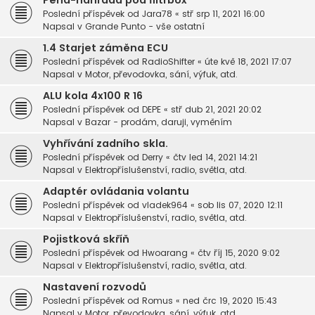
Pěna-náhrada pod filtrbox
Poslední příspěvek od
Jara78
«
stř srp 11, 2021 16:00
Napsal v
Grande Punto - vše ostatní
1.4 Starjet záměna ECU
Poslední příspěvek od
RadioShifter
«
úte kvě 18, 2021 17:07
Napsal v
Motor, převodovka, sání, výfuk, atd.
ALU kola 4x100 R 16
Poslední příspěvek od
DEPE
«
stř dub 21, 2021 20:02
Napsal v
Bazar - prodám, daruji, vyměním
Vyhřívání zadního skla.
Poslední příspěvek od
Derry
«
čtv led 14, 2021 14:21
Napsal v
Elektropříslušenství, radio, světla, atd.
Adaptér ovládania volantu
Poslední příspěvek od
vladek964
«
sob lis 07, 2020 12:11
Napsal v
Elektropříslušenství, radio, světla, atd.
Pojistková skříň
Poslední příspěvek od
Hwoarang
«
čtv říj 15, 2020 9:02
Napsal v
Elektropříslušenství, radio, světla, atd.
Nastavení rozvodů
Poslední příspěvek od
Romus
«
ned črc 19, 2020 15:43
Napsal v
Motor, převodovka, sání, výfuk, atd.