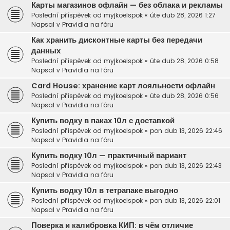
Карты магазинов офлайн — без облака и рекламы
Poslední příspěvek od
myjkoelspok
«
úte dub 28, 2026 1:27
Napsal v
Pravidla na fóru
Как хранить дисконтные карты без передачи
данных
Poslední příspěvek od
myjkoelspok
«
úte dub 28, 2026 0:58
Napsal v
Pravidla na fóru
Card House: хранение карт лояльности офлайн
Poslední příspěvek od
myjkoelspok
«
úte dub 28, 2026 0:56
Napsal v
Pravidla na fóru
Купить водку в паках 10л с доставкой
Poslední příspěvek od
myjkoelspok
«
pon dub 13, 2026 22:46
Napsal v
Pravidla na fóru
Купить водку 10л — практичный вариант
Poslední příspěvek od
myjkoelspok
«
pon dub 13, 2026 22:43
Napsal v
Pravidla na fóru
Купить водку 10л в тетрапаке выгодно
Poslední příspěvek od
myjkoelspok
«
pon dub 13, 2026 22:01
Napsal v
Pravidla na fóru
Поверка и калибровка КИП: в чём отличие