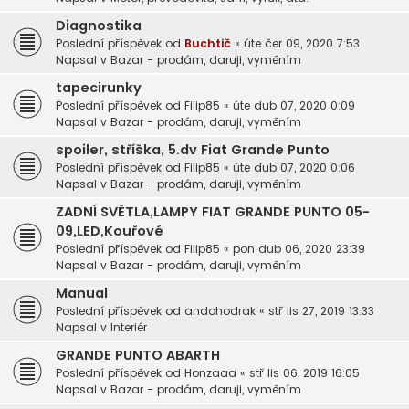
Diagnostika
Poslední příspěvek od
Buchtič
«
úte čer 09, 2020 7:53
Napsal v
Bazar - prodám, daruji, vyměním
tapecirunky
Poslední příspěvek od
Filip85
«
úte dub 07, 2020 0:09
Napsal v
Bazar - prodám, daruji, vyměním
spoiler, stříška, 5.dv Fiat Grande Punto
Poslední příspěvek od
Filip85
«
úte dub 07, 2020 0:06
Napsal v
Bazar - prodám, daruji, vyměním
ZADNÍ SVĚTLA,LAMPY FIAT GRANDE PUNTO 05-
09,LED,Kouřové
Poslední příspěvek od
Filip85
«
pon dub 06, 2020 23:39
Napsal v
Bazar - prodám, daruji, vyměním
Manual
Poslední příspěvek od
andohodrak
«
stř lis 27, 2019 13:33
Napsal v
Interiér
GRANDE PUNTO ABARTH
Poslední příspěvek od
Honzaaa
«
stř lis 06, 2019 16:05
Napsal v
Bazar - prodám, daruji, vyměním