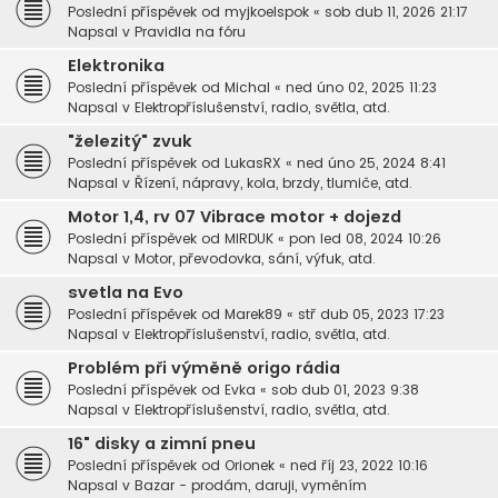
Poslední příspěvek od
myjkoelspok
«
sob dub 11, 2026 21:17
Napsal v
Pravidla na fóru
Elektronika
Poslední příspěvek od
Michal
«
ned úno 02, 2025 11:23
Napsal v
Elektropříslušenství, radio, světla, atd.
"železitý" zvuk
Poslední příspěvek od
LukasRX
«
ned úno 25, 2024 8:41
Napsal v
Řízení, nápravy, kola, brzdy, tlumiče, atd.
Motor 1,4, rv 07 Vibrace motor + dojezd
Poslední příspěvek od
MIRDUK
«
pon led 08, 2024 10:26
Napsal v
Motor, převodovka, sání, výfuk, atd.
svetla na Evo
Poslední příspěvek od
Marek89
«
stř dub 05, 2023 17:23
Napsal v
Elektropříslušenství, radio, světla, atd.
Problém při výměně origo rádia
Poslední příspěvek od
Evka
«
sob dub 01, 2023 9:38
Napsal v
Elektropříslušenství, radio, světla, atd.
16" disky a zimní pneu
Poslední příspěvek od
Orionek
«
ned říj 23, 2022 10:16
Napsal v
Bazar - prodám, daruji, vyměním