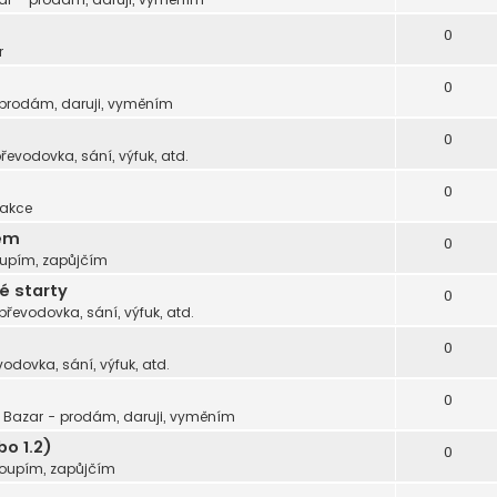
0
r
0
 prodám, daruji, vyměním
0
převodovka, sání, výfuk, atd.
0
 akce
gem
0
oupím, zapůjčím
é starty
0
 převodovka, sání, výfuk, atd.
0
vodovka, sání, výfuk, atd.
0
v
Bazar - prodám, daruji, vyměním
o 1.2)
0
koupím, zapůjčím