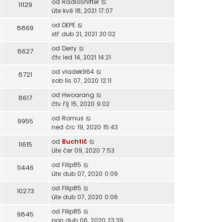
od
RadioShifter
11129
úte kvě 18, 2021 17:07
od
DEPE
8869
stř dub 21, 2021 20:02
od
Derry
8627
čtv led 14, 2021 14:21
od
vladek964
8721
sob lis 07, 2020 12:11
od
Hwoarang
8617
čtv říj 15, 2020 9:02
od
Romus
9955
ned črc 19, 2020 15:43
od
Buchtič
11615
úte čer 09, 2020 7:53
od
Filip85
11446
úte dub 07, 2020 0:09
od
Filip85
10273
úte dub 07, 2020 0:06
od
Filip85
9845
pon dub 06, 2020 23:39