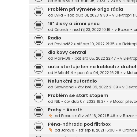
od
Marek89
»
stř dub 05, 2023 17:23
» v
Elektrop
Problém při výměně origo rádia
od
Evka
»
sob dub 01, 2023 9:38
» v
Elektropřísl
16" disky a zimní pneu
od
Orionek
»
ned říj 23, 2022 10:16
» v
Bazar - p
Radio
od
Pavlovt82
»
stř srp 10, 2022 21:35
» v
Elektrop
dialkovy central
od
Marek89
»
pát srp 05, 2022 22:47
» v
Elektro
auto startuje len na kabloch z dru
od
MArtin1414
»
pon črc 04, 2022 16:28
» v
Motor
Nefunkční autorádio
od
Slowhand
»
čtv kvě 05, 2022 21:39
» v
Elektr
Problém se start stopem
od
Nik
»
čtv dub 07, 2022 18:27
» v
Motor, převo
Prahy - Abarth
od
Praxus
»
čtv zář 16, 2021 5:46
» v
Bazar 
Pěna-náhrada pod filtrbox
od
Jara78
»
stř srp 11, 2021 16:00
» v
Grande 