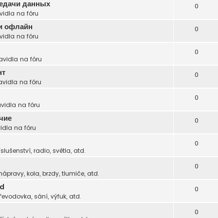
редачи данных
0
vidla na fóru
ти офлайн
0
vidla na fóru
0
avidla na fóru
нт
0
avidla na fóru
0
avidla na fóru
чие
0
idla na fóru
0
íslušenství, radio, světla, atd.
0
 nápravy, kola, brzdy, tlumiče, atd.
zd
0
řevodovka, sání, výfuk, atd.
0