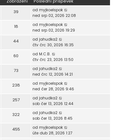
Zobrazení
Poslední příspěvek
od
myjkoelspok
39
ned srp 02, 2026 22:08
od
myjkoelspok
18
ned srp 02, 2026 19:29
od
jahudka2
44
čtv črc 30, 2026 16:35
od
M.C.B.
60
čtv črc 23, 2026 13:50
od
jahudka2
73
ned črc 12, 2026 14:21
od
myjkoelspok
238
ned čer 28, 2026 9:46
od
jahudka2
257
sob čer 13, 2026 12:44
od
jahudka2
322
sob čer 13, 2026 8:45
od
myjkoelspok
455
úte dub 28, 2026 1:27