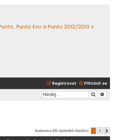
 Punto, Punto Evo a Punto 2012/2013 v
Registrovat
Přihlásit se
Hledat
Pokročilé hledání
Nalezeno 88 výsledků hledání
1
2
Další