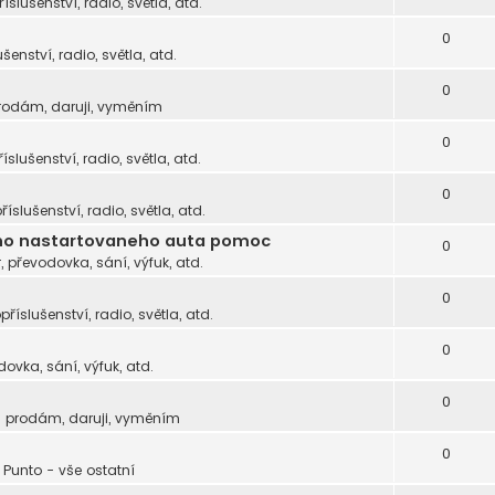
říslušenství, radio, světla, atd.
0
ušenství, radio, světla, atd.
0
rodám, daruji, vyměním
0
říslušenství, radio, světla, atd.
0
příslušenství, radio, světla, atd.
heho nastartovaneho auta pomoc
0
, převodovka, sání, výfuk, atd.
0
opříslušenství, radio, světla, atd.
0
dovka, sání, výfuk, atd.
0
- prodám, daruji, vyměním
0
Punto - vše ostatní