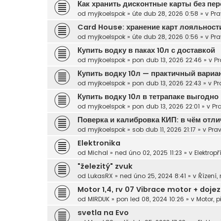
Как хранить дисконтные карты без пе
od
myjkoelspok
»
úte dub 28, 2026 0:58
» v
Pra
Card House: хранение карт лояльнос
od
myjkoelspok
»
úte dub 28, 2026 0:56
» v
Pra
Купить водку в паках 10л с доставкой
od
myjkoelspok
»
pon dub 13, 2026 22:46
» v
Pr
Купить водку 10л — практичный вариа
od
myjkoelspok
»
pon dub 13, 2026 22:43
» v
Pr
Купить водку 10л в тетрапаке выгодно
od
myjkoelspok
»
pon dub 13, 2026 22:01
» v
Pr
Поверка и калибровка КИП: в чём отли
od
myjkoelspok
»
sob dub 11, 2026 21:17
» v
Prav
Elektronika
od
Michal
»
ned úno 02, 2025 11:23
» v
Elektropř
"železitý" zvuk
od
LukasRX
»
ned úno 25, 2024 8:41
» v
Řízení,
Motor 1,4, rv 07 Vibrace motor + doje
od
MIRDUK
»
pon led 08, 2024 10:26
» v
Motor, p
svetla na Evo