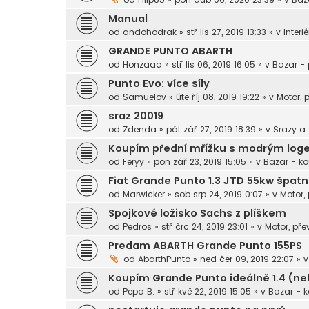
Manual
od
andohodrak
»
stř lis 27, 2019 13:33
» v
Interié
GRANDE PUNTO ABARTH
od
Honzaaa
»
stř lis 06, 2019 16:05
» v
Bazar -
Punto Evo: více síly
od
Samuelov
»
úte říj 08, 2019 19:22
» v
Motor, 
sraz 20019
od
Zdenda
»
pát zář 27, 2019 18:39
» v
Srazy a
Koupím přední mřížku s modrým lo
od
Feryy
»
pon zář 23, 2019 15:05
» v
Bazar - k
Fiat Grande Punto 1.3 JTD 55kw špatn
od
Marwicker
»
sob srp 24, 2019 0:07
» v
Motor,
Spojkové ložisko Sachs z plíškem
od
Pedros
»
stř črc 24, 2019 23:01
» v
Motor, pře
Predam ABARTH Grande Punto 155PS
od
AbarthPunto
»
ned čer 09, 2019 22:07
» 
Koupím Grande Punto ideálně 1.4 (neb
od
Pepa B.
»
stř kvě 22, 2019 15:05
» v
Bazar - 