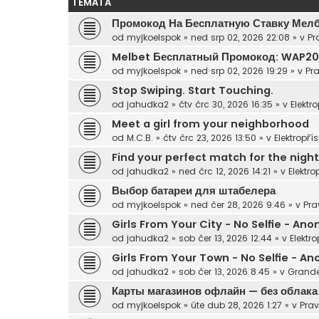
TÉMATA
Промокод На Бесплатную Ставку Мел
od
myjkoelspok
»
ned srp 02, 2026 22:08
» v
Pr
Melbet Бесплатный Промокод: WAP2
od
myjkoelspok
»
ned srp 02, 2026 19:29
» v
Pra
Stop Swiping. Start Touching.
od
jahudka2
»
čtv črc 30, 2026 16:35
» v
Elektro
Meet a girl from your neighborhood
od
M.C.B.
»
čtv črc 23, 2026 13:50
» v
Elektropřís
Find your perfect match for the night
od
jahudka2
»
ned črc 12, 2026 14:21
» v
Elektro
Выбор батареи для штабелера
od
myjkoelspok
»
ned čer 28, 2026 9:46
» v
Pra
Girls From Your City - No Selfie - A
od
jahudka2
»
sob čer 13, 2026 12:44
» v
Elektro
Girls From Your Town - No Selfie - 
od
jahudka2
»
sob čer 13, 2026 8:45
» v
Grande
Карты магазинов офлайн — без облака
od
myjkoelspok
»
úte dub 28, 2026 1:27
» v
Prav