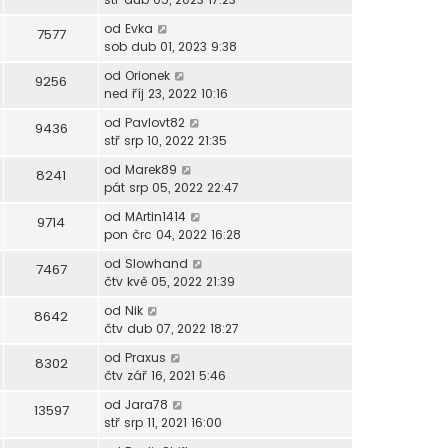
od
Evka
7577
sob dub 01, 2023 9:38
od
Orionek
9256
ned říj 23, 2022 10:16
od
Pavlovt82
9436
stř srp 10, 2022 21:35
od
Marek89
8241
pát srp 05, 2022 22:47
od
MArtin1414
9714
pon črc 04, 2022 16:28
od
Slowhand
7467
čtv kvě 05, 2022 21:39
od
Nik
8642
čtv dub 07, 2022 18:27
od
Praxus
8302
čtv zář 16, 2021 5:46
od
Jara78
13597
stř srp 11, 2021 16:00