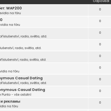
Odpovědi
бет: WAP200
0
avidla na fóru
00
0
vidla na fóru
0
příslušenství, radio, světla, atd.
0
lušenství, radio, světla, atd.
0
příslušenství, radio, světla, atd.
0
vidla na fóru
nonymous Casual Dating
0
příslušenství, radio, světla, atd.
Anonymous Casual Dating
0
 Punto - vše ostatní
 и рекламы
0
idla na fóru