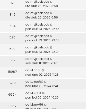
od
myjkoelspok
376
úte dub 28, 2026 0:58
od
myjkoelspok
346
úte dub 28, 2026 0:56
od
myjkoelspok
634
pon dub 13, 2026 22:46
od
myjkoelspok
528
pon dub 13, 2026 22:43
od
myjkoelspok
529
pon dub 13, 2026 22:01
od
myjkoelspok
507
sob dub 11, 2026 21:17
od
Michal
15087
ned úno 02, 2025 11:23
od
LukasRX
5760
ned úno 25, 2024 8:41
od
MIRDUK
6884
pon led 08, 2024 10:26
od
Marek89
9682
stř dub 05, 2023 17:23