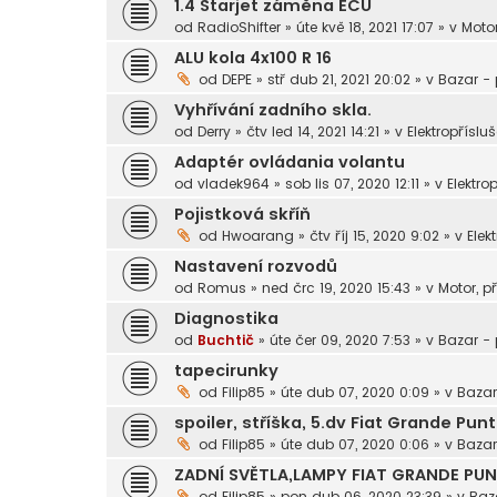
1.4 Starjet záměna ECU
od
RadioShifter
»
úte kvě 18, 2021 17:07
» v
Motor
ALU kola 4x100 R 16
od
DEPE
»
stř dub 21, 2021 20:02
» v
Bazar -
Vyhřívání zadního skla.
od
Derry
»
čtv led 14, 2021 14:21
» v
Elektropřísluš
Adaptér ovládania volantu
od
vladek964
»
sob lis 07, 2020 12:11
» v
Elektrop
Pojistková skříň
od
Hwoarang
»
čtv říj 15, 2020 9:02
» v
Elek
Nastavení rozvodů
od
Romus
»
ned črc 19, 2020 15:43
» v
Motor, p
Diagnostika
od
Buchtič
»
úte čer 09, 2020 7:53
» v
Bazar -
tapecirunky
od
Filip85
»
úte dub 07, 2020 0:09
» v
Bazar
spoiler, stříška, 5.dv Fiat Grande Pun
od
Filip85
»
úte dub 07, 2020 0:06
» v
Bazar
ZADNÍ SVĚTLA,LAMPY FIAT GRANDE PUN
od
Filip85
»
pon dub 06, 2020 23:39
» v
Baz