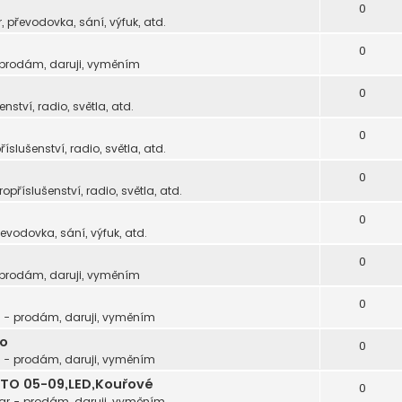
0
, převodovka, sání, výfuk, atd.
0
 prodám, daruji, vyměním
0
enství, radio, světla, atd.
0
říslušenství, radio, světla, atd.
0
tropříslušenství, radio, světla, atd.
0
řevodovka, sání, výfuk, atd.
0
 prodám, daruji, vyměním
0
 - prodám, daruji, vyměním
to
0
 - prodám, daruji, vyměním
TO 05-09,LED,Kouřové
0
ar - prodám, daruji, vyměním