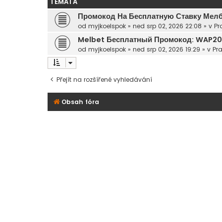
TÉMATA
Промокод На Бесплатную Ставку Мел
od
myjkoelspok
»
ned srp 02, 2026 22:08
» v
Pr
Melbet Бесплатный Промокод: WAP2
od
myjkoelspok
»
ned srp 02, 2026 19:29
» v
Pra
Přejít na rozšířené vyhledávání
Obsah fóra