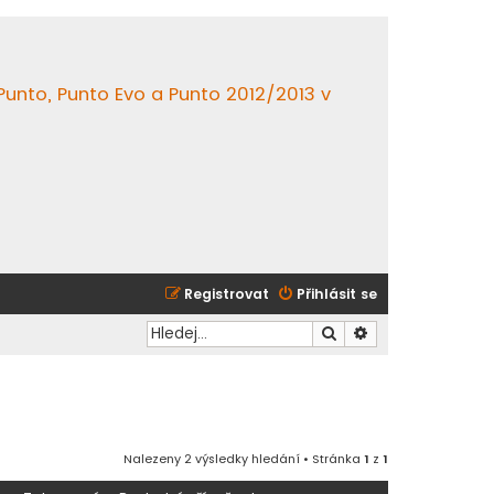
 Punto, Punto Evo a Punto 2012/2013 v
Registrovat
Přihlásit se
Hledat
Pokročilé hledání
Nalezeny 2 výsledky hledání • Stránka
1
z
1