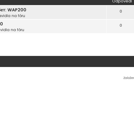
Odpovědi
бет: WAP200
0
avidla na fóru
00
0
vidla na fóru
Založe