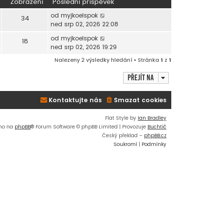
Zobrazení
Poslední příspěvek
od
myjkoelspok
34
ned srp 02, 2026 22:08
od
myjkoelspok
18
ned srp 02, 2026 19:29
Nalezeny 2 výsledky hledání • Stránka
1
z
1
Přejít na
Kontaktujte nás
Smazat cookies
Flat Style by
Ian Bradley
no na
phpBB
® Forum Software © phpBB Limited | Provozuje
Buchtič
Český překlad –
phpBB.cz
Soukromí
|
Podmínky