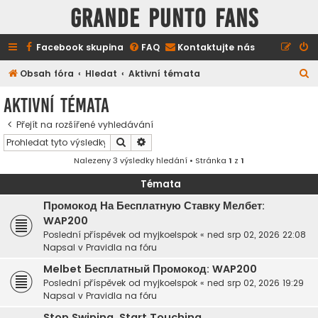
GRANDE PUNTO FANS
Facebook skupina
FAQ
Kontaktujte nás
H
Obsah fóra
Hledat
Aktivní témata
l
Aktivní témata
e
Přejít na rozšířené vyhledávání
d
Hledat
Pokročilé hledání
a
Nalezeny 3 výsledky hledání • Stránka
1
z
1
t
Témata
Промокод На Бесплатную Ставку Мелбет:
WAP200
Poslední příspěvek od
myjkoelspok
«
ned srp 02, 2026 22:08
Napsal v
Pravidla na fóru
Melbet Бесплатный Промокод: WAP200
Poslední příspěvek od
myjkoelspok
«
ned srp 02, 2026 19:29
Napsal v
Pravidla na fóru
Stop Swiping. Start Touching.