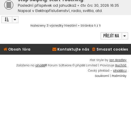
Poslední příspěvek od
jahudka2
«
čtv črc 30, 2026 16:35
Napsal v
Elektropříslušenství, radio, světla, atd.
Nalezeny 3 výsledky hledání • Stránka
1
z
1
Přejít na
Obsah fóra
Kontaktujte nás
Smazat cookies
Flat Style by
Ian Bradley
Založeno na
phpBB
® Forum Software © phpBB Limited | Provozuje
Buchtič
Český překlad –
phpBB.cz
Soukromí
|
Podmínky