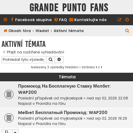
GRANDE PUNTO FANS
Facebook skupina
FAQ
Kontaktujte nás
H
Obsah fóra
Hledat
Aktivní témata
l
Aktivní témata
e
Přejít na rozšířené vyhledávání
d
Hledat
Pokročilé hledání
a
Nalezeny 2 výsledky hledání • Stránka
1
z
1
t
Témata
Промокод На Бесплатную Ставку Мелбет:
WAP200
Poslední příspěvek od
myjkoelspok
«
ned srp 02, 2026 22:08
Napsal v
Pravidla na fóru
Melbet Бесплатный Промокод: WAP200
Poslední příspěvek od
myjkoelspok
«
ned srp 02, 2026 19:29
Napsal v
Pravidla na fóru