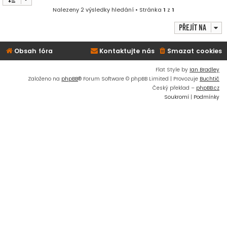
Nalezeny 2 výsledky hledání • Stránka
1
z
1
Přejít na
Obsah fóra
Kontaktujte nás
Smazat cookies
Flat Style by
Ian Bradley
Založeno na
phpBB
® Forum Software © phpBB Limited | Provozuje
Buchtič
Český překlad –
phpBB.cz
Soukromí
|
Podmínky