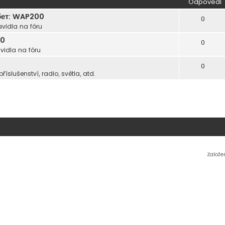
Odpovědi
бет: WAP200
0
avidla na fóru
00
0
vidla na fóru
0
příslušenství, radio, světla, atd.
Založe