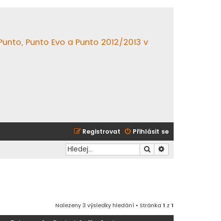
 Punto, Punto Evo a Punto 2012/2013 v
Registrovat
Přihlásit se
Hledat
Pokročilé hledání
Nalezeny 3 výsledky hledání • Stránka
1
z
1