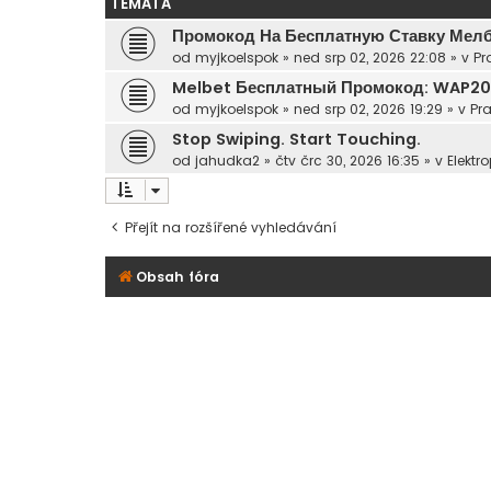
TÉMATA
Промокод На Бесплатную Ставку Мел
od
myjkoelspok
»
ned srp 02, 2026 22:08
» v
Pr
Melbet Бесплатный Промокод: WAP2
od
myjkoelspok
»
ned srp 02, 2026 19:29
» v
Pra
Stop Swiping. Start Touching.
od
jahudka2
»
čtv črc 30, 2026 16:35
» v
Elektro
Přejít na rozšířené vyhledávání
Obsah fóra