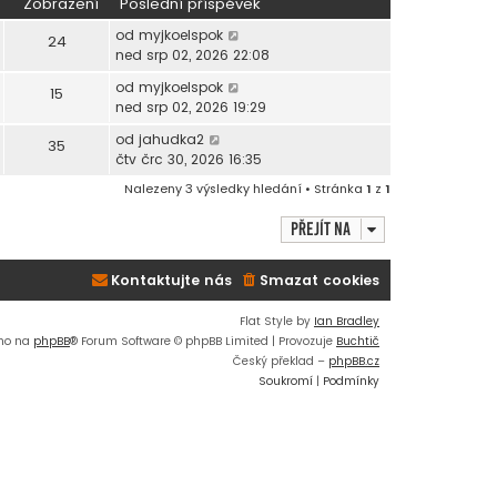
Zobrazení
Poslední příspěvek
od
myjkoelspok
24
ned srp 02, 2026 22:08
od
myjkoelspok
15
ned srp 02, 2026 19:29
od
jahudka2
35
čtv črc 30, 2026 16:35
Nalezeny 3 výsledky hledání • Stránka
1
z
1
Přejít na
Kontaktujte nás
Smazat cookies
Flat Style by
Ian Bradley
no na
phpBB
® Forum Software © phpBB Limited | Provozuje
Buchtič
Český překlad –
phpBB.cz
Soukromí
|
Podmínky