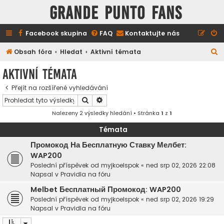
GRANDE PUNTO FANS
Facebook skupina
FAQ
Kontaktujte nás
H
Obsah fóra
Hledat
Aktivní témata
l
Aktivní témata
e
Přejít na rozšířené vyhledávání
d
Hledat
Pokročilé hledání
a
Nalezeny 2 výsledky hledání • Stránka
1
z
1
t
Témata
Промокод На Бесплатную Ставку Мелбет:
WAP200
Poslední příspěvek od
myjkoelspok
«
ned srp 02, 2026 22:08
Napsal v
Pravidla na fóru
Melbet Бесплатный Промокод: WAP200
Poslední příspěvek od
myjkoelspok
«
ned srp 02, 2026 19:29
Napsal v
Pravidla na fóru