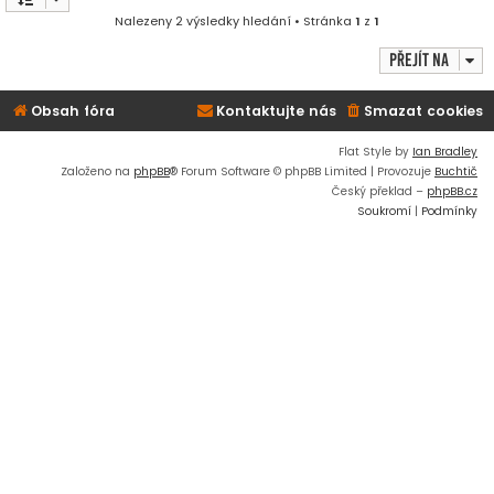
Nalezeny 2 výsledky hledání • Stránka
1
z
1
Přejít na
Obsah fóra
Kontaktujte nás
Smazat cookies
Flat Style by
Ian Bradley
Založeno na
phpBB
® Forum Software © phpBB Limited | Provozuje
Buchtič
Český překlad –
phpBB.cz
Soukromí
|
Podmínky