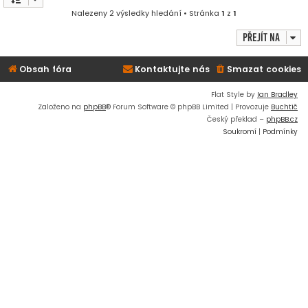
Nalezeny 2 výsledky hledání • Stránka
1
z
1
Přejít na
Obsah fóra
Kontaktujte nás
Smazat cookies
Flat Style by
Ian Bradley
Založeno na
phpBB
® Forum Software © phpBB Limited | Provozuje
Buchtič
Český překlad –
phpBB.cz
Soukromí
|
Podmínky