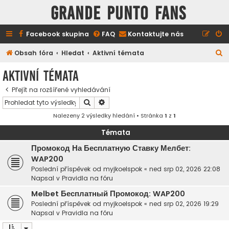
GRANDE PUNTO FANS
Facebook skupina
FAQ
Kontaktujte nás
H
Obsah fóra
Hledat
Aktivní témata
l
Aktivní témata
e
Přejít na rozšířené vyhledávání
d
Hledat
Pokročilé hledání
a
Nalezeny 2 výsledky hledání • Stránka
1
z
1
t
Témata
Промокод На Бесплатную Ставку Мелбет:
WAP200
Poslední příspěvek od
myjkoelspok
«
ned srp 02, 2026 22:08
Napsal v
Pravidla na fóru
Melbet Бесплатный Промокод: WAP200
Poslední příspěvek od
myjkoelspok
«
ned srp 02, 2026 19:29
Napsal v
Pravidla na fóru