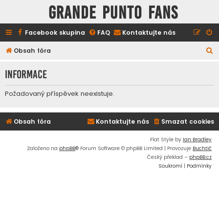
GRANDE PUNTO FANS
Facebook skupina
FAQ
Kontaktujte nás
H
Obsah fóra
l
Informace
e
d
Požadovaný příspěvek neexistuje.
a
t
Obsah fóra
Kontaktujte nás
Smazat cookies
Flat Style by
Ian Bradley
Založeno na
phpBB
® Forum Software © phpBB Limited | Provozuje
Buchtič
Český překlad –
phpBB.cz
Soukromí
|
Podmínky