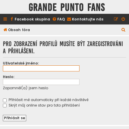
GRANDE PUNTO FANS
Facebook skupina
FAQ
Kontaktujte nás
H
Obsah fóra
l
Pro zobrazení profilů musíte být zaregistrováni
e
a přihlášeni.
d
a
Uživatelské jméno:
t
Heslo:
Zapomněl(a) jsem heslo
Přihlásit mě automaticky při každé návštěvě
Skrýt můj online stav pro toto přihlášení