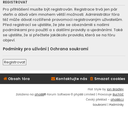
REGISTROVAT
Pro přihlášení musíte být registrován. Registrace trvá jen pár
vteřin a dává vám mnohem větší možnosti. Administrátor fóra
též může dávat rozšířené pravomoci registrovaným uživatelům.
Před registrací se ujistěte, že jste se obeznámili s našimi
podmínkami pro použití a s dalšími pravidly a ujednáními. Také
se ujistěte, že si přečtete jakákoliv pravidla, která se na fóru
objeví.
Podmínky pro užívání
|
Ochrana soukromí
Registrovat
Obsah fóra
Kontaktujte nás
Smazat cookies
Flat Style by
Ian Bradley
Založeno na
phpBB
® Forum Software © phpBB Limited | Provozuje
Buchtič
Český překlad –
phpBB.cz
Soukromí
|
Podmínky