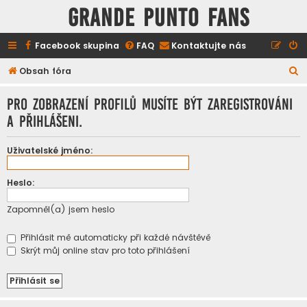
GRANDE PUNTO FANS
Facebook skupina
FAQ
Kontaktujte nás
H
Obsah fóra
l
Pro zobrazení profilů musíte být zaregistrováni
e
a přihlášeni.
d
a
Uživatelské jméno:
t
Heslo:
Zapomněl(a) jsem heslo
Přihlásit mě automaticky při každé návštěvě
Skrýt můj online stav pro toto přihlášení