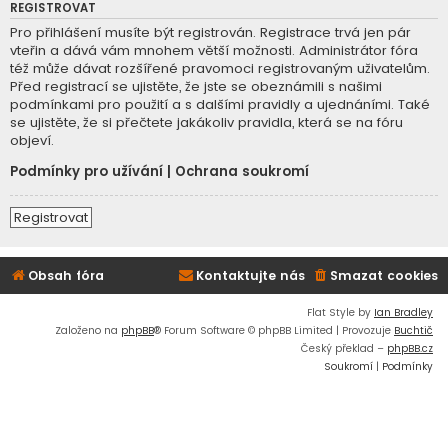
REGISTROVAT
Pro přihlášení musíte být registrován. Registrace trvá jen pár
vteřin a dává vám mnohem větší možnosti. Administrátor fóra
též může dávat rozšířené pravomoci registrovaným uživatelům.
Před registrací se ujistěte, že jste se obeznámili s našimi
podmínkami pro použití a s dalšími pravidly a ujednáními. Také
se ujistěte, že si přečtete jakákoliv pravidla, která se na fóru
objeví.
Podmínky pro užívání
|
Ochrana soukromí
Registrovat
Obsah fóra
Kontaktujte nás
Smazat cookies
Flat Style by
Ian Bradley
Založeno na
phpBB
® Forum Software © phpBB Limited | Provozuje
Buchtič
Český překlad –
phpBB.cz
Soukromí
|
Podmínky