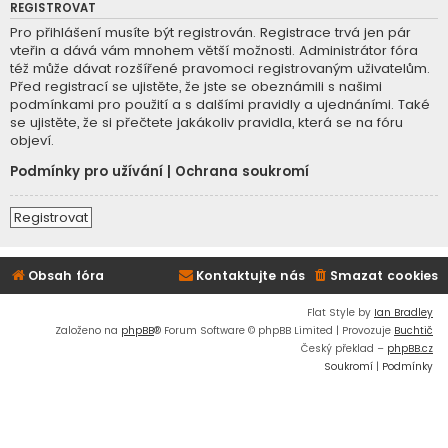
REGISTROVAT
Pro přihlášení musíte být registrován. Registrace trvá jen pár
vteřin a dává vám mnohem větší možnosti. Administrátor fóra
též může dávat rozšířené pravomoci registrovaným uživatelům.
Před registrací se ujistěte, že jste se obeznámili s našimi
podmínkami pro použití a s dalšími pravidly a ujednáními. Také
se ujistěte, že si přečtete jakákoliv pravidla, která se na fóru
objeví.
Podmínky pro užívání
|
Ochrana soukromí
Registrovat
Obsah fóra
Kontaktujte nás
Smazat cookies
Flat Style by
Ian Bradley
Založeno na
phpBB
® Forum Software © phpBB Limited | Provozuje
Buchtič
Český překlad –
phpBB.cz
Soukromí
|
Podmínky