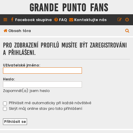
GRANDE PUNTO FANS
Facebook skupina
FAQ
Kontaktujte nás
H
Obsah fóra
l
Pro zobrazení profilů musíte být zaregistrováni
e
a přihlášeni.
d
a
Uživatelské jméno:
t
Heslo:
Zapomněl(a) jsem heslo
Přihlásit mě automaticky při každé návštěvě
Skrýt můj online stav pro toto přihlášení