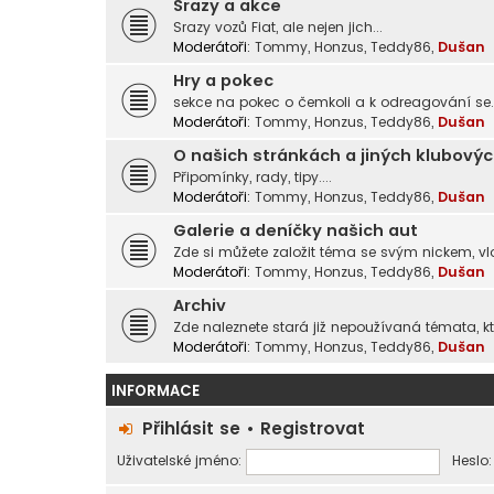
Srazy a akce
Srazy vozů Fiat, ale nejen jich...
Moderátoři:
Tommy
,
Honzus
,
Teddy86
,
Dušan
Hry a pokec
sekce na pokec o čemkoli a k odreagování se..
Moderátoři:
Tommy
,
Honzus
,
Teddy86
,
Dušan
O našich stránkách a jiných klubovýc
Připomínky, rady, tipy....
Moderátoři:
Tommy
,
Honzus
,
Teddy86
,
Dušan
Galerie a deníčky našich aut
Zde si můžete založit téma se svým nickem, vlo
Moderátoři:
Tommy
,
Honzus
,
Teddy86
,
Dušan
Archiv
Zde naleznete stará již nepoužívaná témata, kte
Moderátoři:
Tommy
,
Honzus
,
Teddy86
,
Dušan
INFORMACE
Přihlásit se
•
Registrovat
Uživatelské jméno:
Heslo: