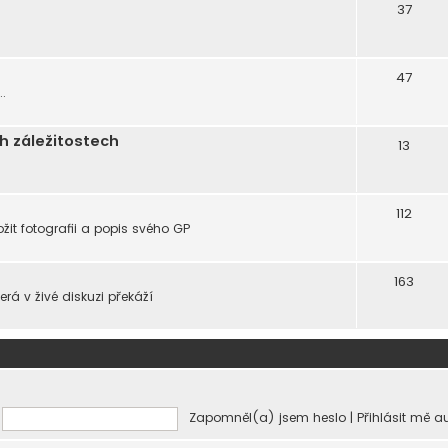
37
47
.
h záležitostech
13
112
žit fotografii a popis svého GP
163
rá v živé diskuzi překáží
Zapomněl(a) jsem heslo
|
Přihlásit mě 