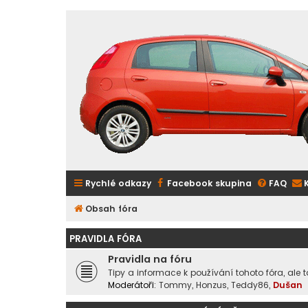
Rychlé odkazy
Facebook skupina
FAQ
Obsah fóra
PRAVIDLA FÓRA
Pravidla na fóru
Tipy a informace k používání tohoto fóra, ale 
Moderátoři:
Tommy
,
Honzus
,
Teddy86
,
Dušan