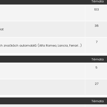
Témata
103
38
iat
7
ch značkách automobilů (Alfa Romeo, Lancia, Ferrari...)
Témata
5
27
Témata