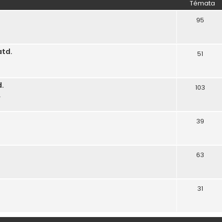
Témata
95
atd.
51
d.
103
.
39
63
31