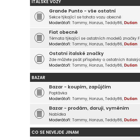
ITALSKÉ VOZY
Grande Punto - vše ostatní
Sekce týkající se tohoto vozu obecně
Moderátoři:
Tommy
,
Honzus
,
Teddy86
,
Dušan
Fiat obecně
Témata týkající se ostatních modelů značky F
Moderátoři:
Tommy
,
Honzus
,
Teddy86
,
Dušan
Ostatní italské značky
Zde můžete psát příspěvky o ostatních italský
Moderátoři:
Tommy
,
Honzus
,
Teddy86
,
Dušan
BAZAR
Bazar - koupím, zapůjčím
Poptávka
Moderátoři:
Tommy
,
Honzus
,
Teddy86
,
Dušan
Bazar - prodám, daruji, vyměním
Nabídka
Moderátoři:
Tommy
,
Honzus
,
Teddy86
,
Dušan
CO SE NEVEJDE JINAM