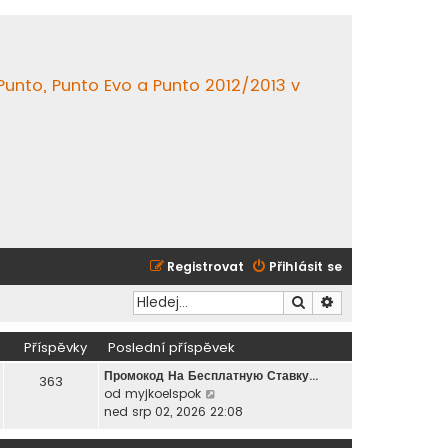
 Punto, Punto Evo a Punto 2012/2013 v
Registrovat
Přihlásit se
Hledat
Pokročilé hledání
Příspěvky
Poslední příspěvek
Промокод На Бесплатную Ставку…
363
Z
od
myjkoelspok
o
ned srp 02, 2026 22:08
b
r