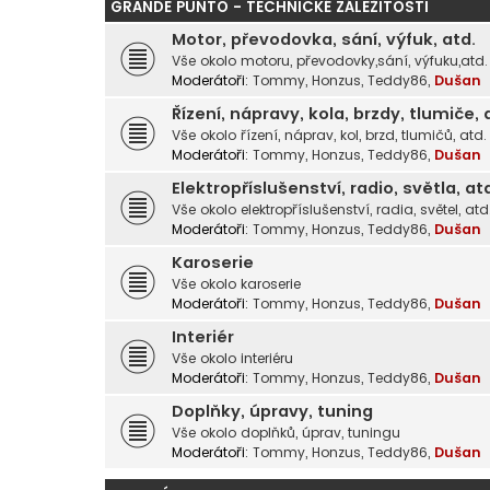
GRANDE PUNTO - TECHNICKÉ ZÁLEŽITOSTI
Motor, převodovka, sání, výfuk, atd.
Vše okolo motoru, převodovky,sání, výfuku,atd.
Moderátoři:
Tommy
,
Honzus
,
Teddy86
,
Dušan
Řízení, nápravy, kola, brzdy, tlumiče, 
Vše okolo řízení, náprav, kol, brzd, tlumičů, atd.
Moderátoři:
Tommy
,
Honzus
,
Teddy86
,
Dušan
Elektropříslušenství, radio, světla, at
Vše okolo elektropříslušenství, radia, světel, atd
Moderátoři:
Tommy
,
Honzus
,
Teddy86
,
Dušan
Karoserie
Vše okolo karoserie
Moderátoři:
Tommy
,
Honzus
,
Teddy86
,
Dušan
Interiér
Vše okolo interiéru
Moderátoři:
Tommy
,
Honzus
,
Teddy86
,
Dušan
Doplňky, úpravy, tuning
Vše okolo doplňků, úprav, tuningu
Moderátoři:
Tommy
,
Honzus
,
Teddy86
,
Dušan