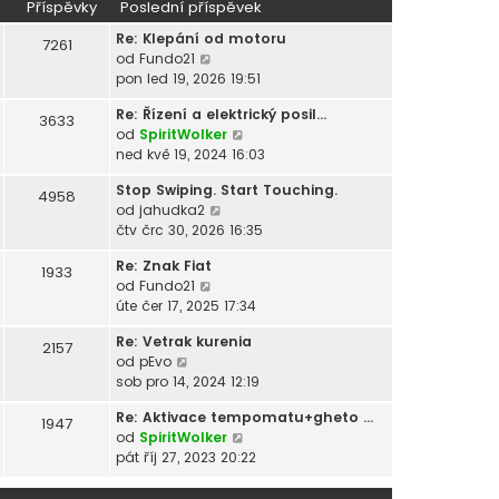
Příspěvky
Poslední příspěvek
a
Re: Klepání od motoru
z
7261
Z
od
Fundo21
i
o
pon led 19, 2026 19:51
t
b
p
Re: Řízení a elektrický posil…
r
o
3633
Z
od
SpiritWolker
a
s
o
ned kvě 19, 2024 16:03
z
l
b
i
e
Stop Swiping. Start Touching.
r
4958
t
d
Z
od
jahudka2
a
p
n
o
čtv črc 30, 2026 16:35
z
o
í
b
i
s
p
Re: Znak Fiat
r
1933
t
l
ř
Z
od
Fundo21
a
p
e
í
o
úte čer 17, 2025 17:34
z
o
d
s
b
i
s
n
p
Re: Vetrak kurenia
r
2157
t
l
í
ě
Z
od
pEvo
a
p
e
p
v
o
sob pro 14, 2024 12:19
z
o
d
ř
e
b
i
s
n
Re: Aktivace tempomatu+gheto …
í
k
r
1947
t
l
í
Z
od
SpiritWolker
s
a
p
e
p
o
pát říj 27, 2023 20:22
p
z
o
d
ř
b
ě
i
s
n
í
r
v