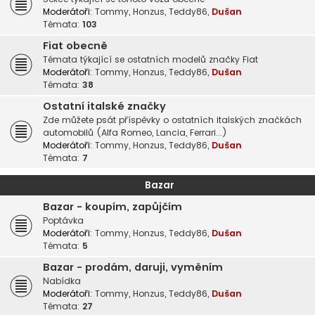
Moderátoři:
Tommy
,
Honzus
,
Teddy86
,
Dušan
Témata:
103
Fiat obecně
Témata týkající se ostatních modelů značky Fiat
Moderátoři:
Tommy
,
Honzus
,
Teddy86
,
Dušan
Témata:
38
Ostatní italské značky
Zde můžete psát příspěvky o ostatních italských značkách
automobilů (Alfa Romeo, Lancia, Ferrari...)
Moderátoři:
Tommy
,
Honzus
,
Teddy86
,
Dušan
Témata:
7
Bazar
Bazar - koupím, zapůjčím
Poptávka
Moderátoři:
Tommy
,
Honzus
,
Teddy86
,
Dušan
Témata:
5
Bazar - prodám, daruji, vyměním
Nabídka
Moderátoři:
Tommy
,
Honzus
,
Teddy86
,
Dušan
Témata:
27