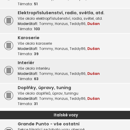
Témata:
51
Elektropříslušenství, radio, světla, atd.
Vše okolo elektropříslušenství, radia, světel, atd.
Moderátoři:
Tommy
,
Honzus
,
Teddy86
,
Dušan
Témata:
103
Karoserie
Vše okolo karoserie
Moderátoři:
Tommy
,
Honzus
,
Teddy86
,
Dušan
Témata:
39
Interiér
Vše okolo interiéru
Moderátoři:
Tommy
,
Honzus
,
Teddy86
,
Dušan
Témata:
63
Doplňky, úpravy, tuning
Vše okolo doplňků, úprav, tuningu
Moderátoři:
Tommy
,
Honzus
,
Teddy86
,
Dušan
Témata:
31
Italské vozy
Grande Punto - vše ostatní
Sekce týkající se tohoto vozu obecně