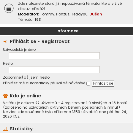
Zde naleznete stará již nepoužívaná témata, která v živé
diskuzi překáží
Moderátoři:
Tommy
,
Honzus
,
Teddy86
,
Dušan
Témata:
163
Informace
Přihlásit se
•
Registrovat
Uživatelské jméno:
Heslo:
Zapomněl(a) jsem heslo
Přihlásit mě automaticky při každé návštěvě
Kdo je online
Ve fóru je celkem
22
uživatelů :: 4 registrovaní, 0 skrytých a 18 hostů
(založeno na uživatelích aktivních během posledních 5 minut)
Nejvíce zde současně bylo přítomno
1359
uživatelů dne pát črc 24,
2026 1:52
Statistiky