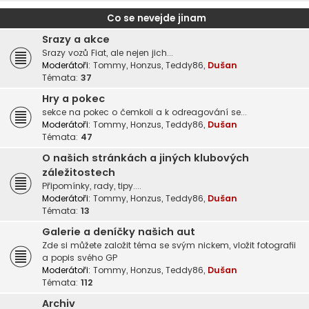
Co se nevejde jinam
Srazy a akce
Srazy vozů Fiat, ale nejen jich...
Moderátoři:
Tommy
,
Honzus
,
Teddy86
,
Dušan
Témata:
37
Hry a pokec
sekce na pokec o čemkoli a k odreagování se...
Moderátoři:
Tommy
,
Honzus
,
Teddy86
,
Dušan
Témata:
47
O našich stránkách a jiných klubových
záležitostech
Připomínky, rady, tipy....
Moderátoři:
Tommy
,
Honzus
,
Teddy86
,
Dušan
Témata:
13
Galerie a deníčky našich aut
Zde si můžete založit téma se svým nickem, vložit fotografii
a popis svého GP
Moderátoři:
Tommy
,
Honzus
,
Teddy86
,
Dušan
Témata:
112
Archiv