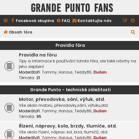
GRANDE PUNTO FANS
Facebook skupina
FAQ
Kontaktujte nás
H
Obsah fóra
l
Pravidla fóra
e
Pravidla na fóru
d
Tipy a informace k používání tohoto fóra, ale také návrhy na
a
jeho zlepšení
Moderátoři:
Tommy
,
Honzus
,
Teddy86
,
Dušan
t
Témata:
21
Grande Punto - technické záležitosti
Motor, převodovka, sání, výfuk, atd.
Vše okolo motoru, převodovky,sání, výfuku,atd.
Moderátoři:
Tommy
,
Honzus
,
Teddy86
,
Dušan
Témata:
95
Řízení, nápravy, kola, brzdy, tlumiče, atd.
Vše okolo řízení, náprav, kol, brzd, tlumičů, atd.
Moderátoři:
Tommy
,
Honzus
,
Teddy86
,
Dušan