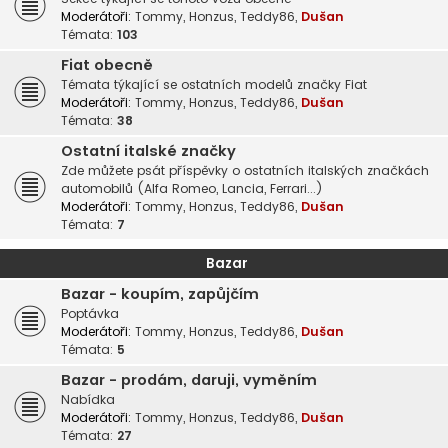
Moderátoři:
Tommy
,
Honzus
,
Teddy86
,
Dušan
Témata:
103
Fiat obecně
Témata týkající se ostatních modelů značky Fiat
Moderátoři:
Tommy
,
Honzus
,
Teddy86
,
Dušan
Témata:
38
Ostatní italské značky
Zde můžete psát příspěvky o ostatních italských značkách
automobilů (Alfa Romeo, Lancia, Ferrari...)
Moderátoři:
Tommy
,
Honzus
,
Teddy86
,
Dušan
Témata:
7
Bazar
Bazar - koupím, zapůjčím
Poptávka
Moderátoři:
Tommy
,
Honzus
,
Teddy86
,
Dušan
Témata:
5
Bazar - prodám, daruji, vyměním
Nabídka
Moderátoři:
Tommy
,
Honzus
,
Teddy86
,
Dušan
Témata:
27