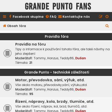
GRANDE PUNTO FANS
Facebook skupina
FAQ
Kontaktujte nás
H
Obsah fóra
l
Pravidla fóra
e
Pravidla na fóru
d
Tipy a informace k používání tohoto fóra, ale také návrhy na
a
jeho zlepšení
Moderátoři:
Tommy
,
Honzus
,
Teddy86
,
Dušan
t
Témata:
21
Grande Punto - technické záležitosti
Motor, převodovka, sání, výfuk, atd.
Vše okolo motoru, převodovky,sání, výfuku,atd.
Moderátoři:
Tommy
,
Honzus
,
Teddy86
,
Dušan
Témata:
95
Řízení, nápravy, kola, brzdy, tlumiče, atd.
Vše okolo řízení, náprav, kol, brzd, tlumičů, atd.
Moderátoři:
Tommy
,
Honzus
,
Teddy86
,
Dušan