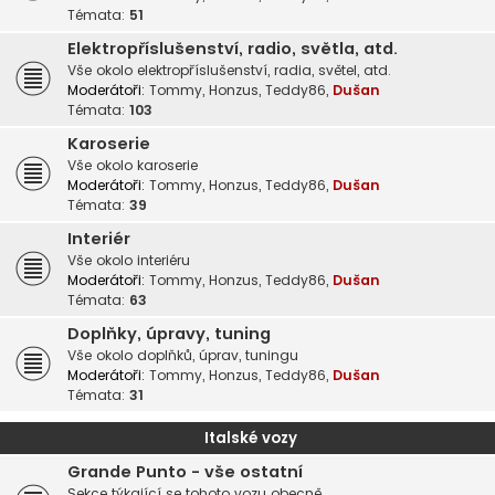
Témata:
51
Elektropříslušenství, radio, světla, atd.
Vše okolo elektropříslušenství, radia, světel, atd.
Moderátoři:
Tommy
,
Honzus
,
Teddy86
,
Dušan
Témata:
103
Karoserie
Vše okolo karoserie
Moderátoři:
Tommy
,
Honzus
,
Teddy86
,
Dušan
Témata:
39
Interiér
Vše okolo interiéru
Moderátoři:
Tommy
,
Honzus
,
Teddy86
,
Dušan
Témata:
63
Doplňky, úpravy, tuning
Vše okolo doplňků, úprav, tuningu
Moderátoři:
Tommy
,
Honzus
,
Teddy86
,
Dušan
Témata:
31
Italské vozy
Grande Punto - vše ostatní
Sekce týkající se tohoto vozu obecně