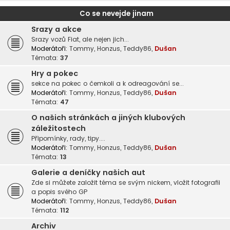
Co se nevejde jinam
Srazy a akce
Srazy vozů Fiat, ale nejen jich...
Moderátoři:
Tommy
,
Honzus
,
Teddy86
,
Dušan
Témata:
37
Hry a pokec
sekce na pokec o čemkoli a k odreagování se...
Moderátoři:
Tommy
,
Honzus
,
Teddy86
,
Dušan
Témata:
47
O našich stránkách a jiných klubových
záležitostech
Připomínky, rady, tipy....
Moderátoři:
Tommy
,
Honzus
,
Teddy86
,
Dušan
Témata:
13
Galerie a deníčky našich aut
Zde si můžete založit téma se svým nickem, vložit fotografii
a popis svého GP
Moderátoři:
Tommy
,
Honzus
,
Teddy86
,
Dušan
Témata:
112
Archiv