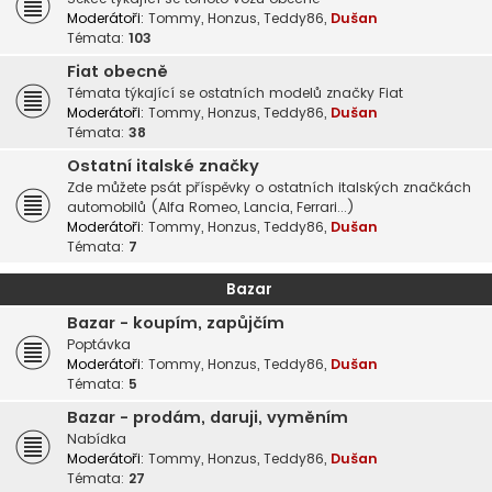
Moderátoři:
Tommy
,
Honzus
,
Teddy86
,
Dušan
Témata:
103
Fiat obecně
Témata týkající se ostatních modelů značky Fiat
Moderátoři:
Tommy
,
Honzus
,
Teddy86
,
Dušan
Témata:
38
Ostatní italské značky
Zde můžete psát příspěvky o ostatních italských značkách
automobilů (Alfa Romeo, Lancia, Ferrari...)
Moderátoři:
Tommy
,
Honzus
,
Teddy86
,
Dušan
Témata:
7
Bazar
Bazar - koupím, zapůjčím
Poptávka
Moderátoři:
Tommy
,
Honzus
,
Teddy86
,
Dušan
Témata:
5
Bazar - prodám, daruji, vyměním
Nabídka
Moderátoři:
Tommy
,
Honzus
,
Teddy86
,
Dušan
Témata:
27