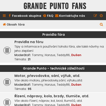
GRANDE PUNTO FANS
Facebook skupina
FAQ
Kontaktujte nás
H
Obsah fóra
l
Pravidla fóra
e
Pravidla na fóru
d
Tipy a informace k používání tohoto fóra, ale také návrhy na
a
jeho zlepšení
Moderátoři:
Tommy
,
Honzus
,
Teddy86
,
Dušan
t
Témata:
21
Grande Punto - technické záležitosti
Motor, převodovka, sání, výfuk, atd.
Vše okolo motoru, převodovky,sání, výfuku,atd.
Moderátoři:
Tommy
,
Honzus
,
Teddy86
,
Dušan
Témata:
95
Řízení, nápravy, kola, brzdy, tlumiče, atd.
Vše okolo řízení, náprav, kol, brzd, tlumičů, atd.
Moderátoři:
Tommy
,
Honzus
,
Teddy86
,
Dušan