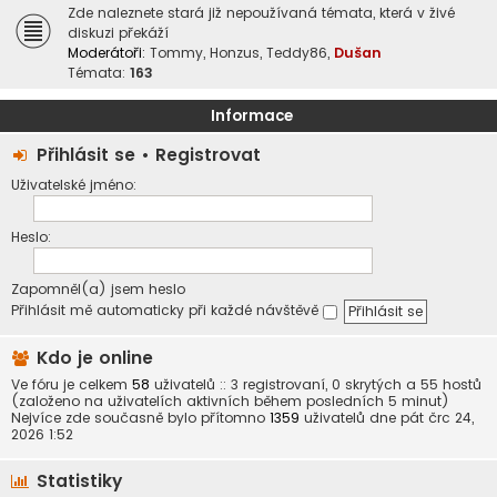
Zde naleznete stará již nepoužívaná témata, která v živé
diskuzi překáží
Moderátoři:
Tommy
,
Honzus
,
Teddy86
,
Dušan
Témata:
163
Informace
Přihlásit se
•
Registrovat
Uživatelské jméno:
Heslo:
Zapomněl(a) jsem heslo
Přihlásit mě automaticky při každé návštěvě
Kdo je online
Ve fóru je celkem
58
uživatelů :: 3 registrovaní, 0 skrytých a 55 hostů
(založeno na uživatelích aktivních během posledních 5 minut)
Nejvíce zde současně bylo přítomno
1359
uživatelů dne pát črc 24,
2026 1:52
Statistiky