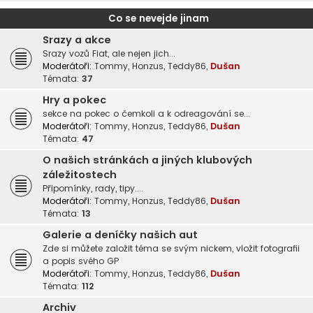
Co se nevejde jinam
Srazy a akce
Srazy vozů Fiat, ale nejen jich...
Moderátoři:
Tommy
,
Honzus
,
Teddy86
,
Dušan
Témata:
37
Hry a pokec
sekce na pokec o čemkoli a k odreagování se...
Moderátoři:
Tommy
,
Honzus
,
Teddy86
,
Dušan
Témata:
47
O našich stránkách a jiných klubových
záležitostech
Připomínky, rady, tipy....
Moderátoři:
Tommy
,
Honzus
,
Teddy86
,
Dušan
Témata:
13
Galerie a deníčky našich aut
Zde si můžete založit téma se svým nickem, vložit fotografii
a popis svého GP
Moderátoři:
Tommy
,
Honzus
,
Teddy86
,
Dušan
Témata:
112
Archiv