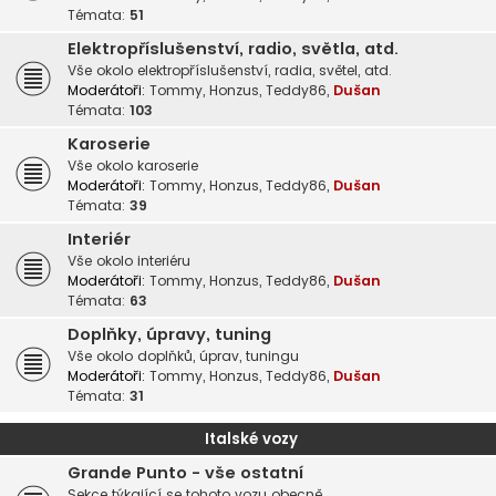
Témata:
51
Elektropříslušenství, radio, světla, atd.
Vše okolo elektropříslušenství, radia, světel, atd.
Moderátoři:
Tommy
,
Honzus
,
Teddy86
,
Dušan
Témata:
103
Karoserie
Vše okolo karoserie
Moderátoři:
Tommy
,
Honzus
,
Teddy86
,
Dušan
Témata:
39
Interiér
Vše okolo interiéru
Moderátoři:
Tommy
,
Honzus
,
Teddy86
,
Dušan
Témata:
63
Doplňky, úpravy, tuning
Vše okolo doplňků, úprav, tuningu
Moderátoři:
Tommy
,
Honzus
,
Teddy86
,
Dušan
Témata:
31
Italské vozy
Grande Punto - vše ostatní
Sekce týkající se tohoto vozu obecně