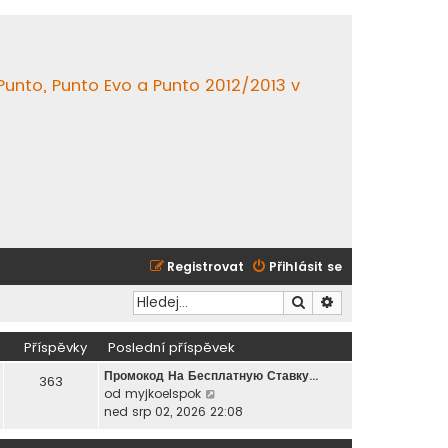
 Punto, Punto Evo a Punto 2012/2013 v
Registrovat
Přihlásit se
Hledat
Pokročilé hledání
Příspěvky
Poslední příspěvek
Промокод На Бесплатную Ставку…
363
Z
od
myjkoelspok
o
ned srp 02, 2026 22:08
b
r