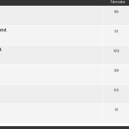
Témata
95
atd.
51
d.
103
.
39
63
31