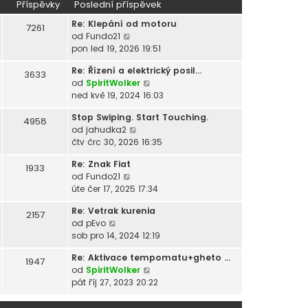
Příspěvky
Poslední příspěvek
a
Re: Klepání od motoru
z
7261
Z
od
Fundo21
i
o
pon led 19, 2026 19:51
t
b
p
Re: Řízení a elektrický posil…
r
o
3633
Z
od
SpiritWolker
a
s
o
ned kvě 19, 2024 16:03
z
l
b
i
e
Stop Swiping. Start Touching.
r
4958
t
d
Z
od
jahudka2
a
p
n
o
čtv črc 30, 2026 16:35
z
o
í
b
i
s
p
Re: Znak Fiat
r
1933
t
l
ř
Z
od
Fundo21
a
p
e
í
o
úte čer 17, 2025 17:34
z
o
d
s
b
i
s
n
p
Re: Vetrak kurenia
r
2157
t
l
í
ě
Z
od
pEvo
a
p
e
p
v
o
sob pro 14, 2024 12:19
z
o
d
ř
e
b
i
s
n
Re: Aktivace tempomatu+gheto …
í
k
r
1947
t
l
í
Z
od
SpiritWolker
s
a
p
e
p
o
pát říj 27, 2023 20:22
p
z
o
d
ř
b
ě
i
s
n
í
r
v