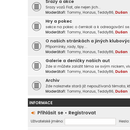
Srazy a akce
Srazy vozů Fiat, ale nejen jich...
Moderátoři:
Tommy
,
Honzus
,
Teddy86
,
Dušan
Hry a pokec
sekce na pokec o čemkoli a k odreagování se..
Moderátoři:
Tommy
,
Honzus
,
Teddy86
,
Dušan
O našich stránkách a jiných klubovýc
Připomínky, rady, tipy....
Moderátoři:
Tommy
,
Honzus
,
Teddy86
,
Dušan
Galerie a deníčky našich aut
Zde si můžete založit téma se svým nickem, vlo
Moderátoři:
Tommy
,
Honzus
,
Teddy86
,
Dušan
Archiv
Zde naleznete stará již nepoužívaná témata, kte
Moderátoři:
Tommy
,
Honzus
,
Teddy86
,
Dušan
INFORMACE
Přihlásit se
•
Registrovat
Uživatelské jméno:
Heslo: