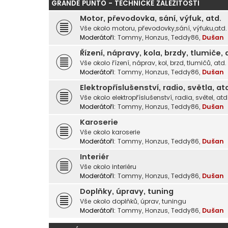
GRANDE PUNTO - TECHNICKÉ ZÁLEŽITOSTI
Motor, převodovka, sání, výfuk, atd.
Vše okolo motoru, převodovky,sání, výfuku,atd.
Moderátoři:
Tommy
,
Honzus
,
Teddy86
,
Dušan
Řízení, nápravy, kola, brzdy, tlumiče, 
Vše okolo řízení, náprav, kol, brzd, tlumičů, atd.
Moderátoři:
Tommy
,
Honzus
,
Teddy86
,
Dušan
Elektropříslušenství, radio, světla, at
Vše okolo elektropříslušenství, radia, světel, atd
Moderátoři:
Tommy
,
Honzus
,
Teddy86
,
Dušan
Karoserie
Vše okolo karoserie
Moderátoři:
Tommy
,
Honzus
,
Teddy86
,
Dušan
Interiér
Vše okolo interiéru
Moderátoři:
Tommy
,
Honzus
,
Teddy86
,
Dušan
Doplňky, úpravy, tuning
Vše okolo doplňků, úprav, tuningu
Moderátoři:
Tommy
,
Honzus
,
Teddy86
,
Dušan