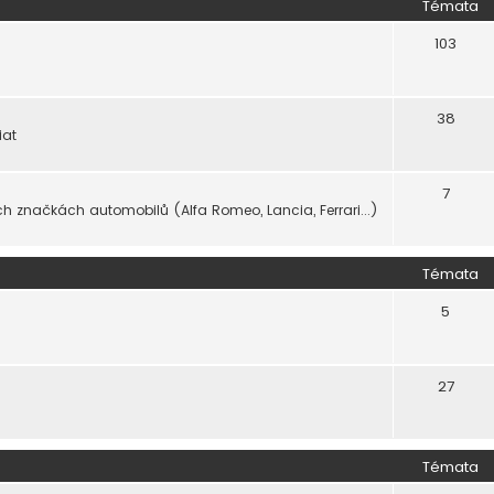
Témata
103
38
iat
7
ch značkách automobilů (Alfa Romeo, Lancia, Ferrari...)
Témata
5
27
Témata