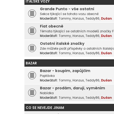
ITALSKÉ VOZY
Grande Punto - vše ostatní
Sekce týkající se tohoto vozu obecně
Moderátoři:
Tommy
,
Honzus
,
Teddy86
,
Dušan
Fiat obecně
Témata týkající se ostatních modelů značky F
Moderátoři:
Tommy
,
Honzus
,
Teddy86
,
Dušan
Ostatní italské značky
Zde můžete psát příspěvky o ostatních italský
Moderátoři:
Tommy
,
Honzus
,
Teddy86
,
Dušan
BAZAR
Bazar - koupím, zapůjčím
Poptávka
Moderátoři:
Tommy
,
Honzus
,
Teddy86
,
Dušan
Bazar - prodám, daruji, vyměním
Nabídka
Moderátoři:
Tommy
,
Honzus
,
Teddy86
,
Dušan
CO SE NEVEJDE JINAM