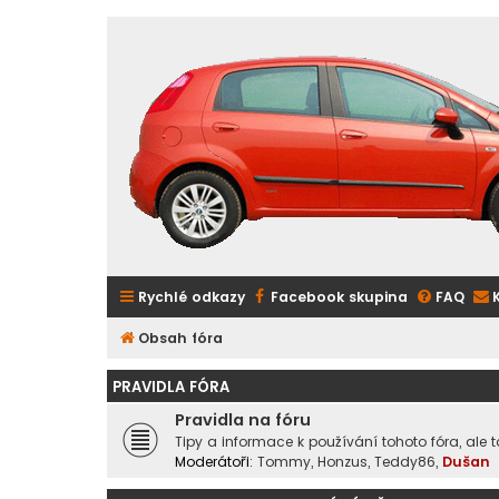
Rychlé odkazy
Facebook skupina
FAQ
Obsah fóra
PRAVIDLA FÓRA
Pravidla na fóru
Tipy a informace k používání tohoto fóra, ale 
Moderátoři:
Tommy
,
Honzus
,
Teddy86
,
Dušan