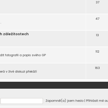
37
47
.
h záležitostech
13
112
žit fotografii a popis svého GP
163
rá v živé diskuzi překáží
Zapomněl(a) jsem heslo
|
Přihlásit mě 