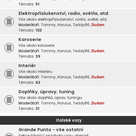
Témata:
51
Elektropříslušenství, radio, světla, atd.
Vše okolo elektropříslušenství, radia, světel, atd.
Moderátoři:
Tommy
,
Honzus
,
Teddy86
,
Dušan
Témata:
103
Karoserie
Vše okolo karoserie
Moderátoři:
Tommy
,
Honzus
,
Teddy86
,
Dušan
Témata:
39
Interiér
Vše okolo interiéru
Moderátoři:
Tommy
,
Honzus
,
Teddy86
,
Dušan
Témata:
63
Doplňky, úpravy, tuning
Vše okolo doplňků, úprav, tuningu
Moderátoři:
Tommy
,
Honzus
,
Teddy86
,
Dušan
Témata:
31
Italské vozy
Grande Punto - vše ostatní
Sekce týkající se tohoto vozu obecně