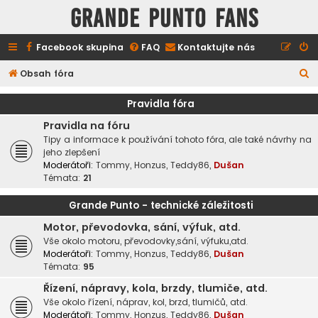
GRANDE PUNTO FANS
Facebook skupina
FAQ
Kontaktujte nás
H
Obsah fóra
l
Pravidla fóra
e
Pravidla na fóru
d
Tipy a informace k používání tohoto fóra, ale také návrhy na
a
jeho zlepšení
Moderátoři:
Tommy
,
Honzus
,
Teddy86
,
Dušan
t
Témata:
21
Grande Punto - technické záležitosti
Motor, převodovka, sání, výfuk, atd.
Vše okolo motoru, převodovky,sání, výfuku,atd.
Moderátoři:
Tommy
,
Honzus
,
Teddy86
,
Dušan
Témata:
95
Řízení, nápravy, kola, brzdy, tlumiče, atd.
Vše okolo řízení, náprav, kol, brzd, tlumičů, atd.
Moderátoři:
Tommy
,
Honzus
,
Teddy86
,
Dušan