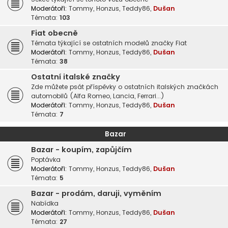
Moderátoři:
Tommy
,
Honzus
,
Teddy86
,
Dušan
Témata:
103
Fiat obecně
Témata týkající se ostatních modelů značky Fiat
Moderátoři:
Tommy
,
Honzus
,
Teddy86
,
Dušan
Témata:
38
Ostatní italské značky
Zde můžete psát příspěvky o ostatních italských značkách
automobilů (Alfa Romeo, Lancia, Ferrari...)
Moderátoři:
Tommy
,
Honzus
,
Teddy86
,
Dušan
Témata:
7
Bazar
Bazar - koupím, zapůjčím
Poptávka
Moderátoři:
Tommy
,
Honzus
,
Teddy86
,
Dušan
Témata:
5
Bazar - prodám, daruji, vyměním
Nabídka
Moderátoři:
Tommy
,
Honzus
,
Teddy86
,
Dušan
Témata:
27