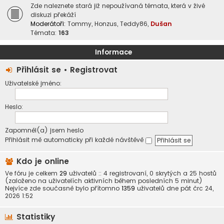
Zde naleznete stará již nepoužívaná témata, která v živé
diskuzi překáží
Moderátoři:
Tommy
,
Honzus
,
Teddy86
,
Dušan
Témata:
163
Informace
Přihlásit se
•
Registrovat
Uživatelské jméno:
Heslo:
Zapomněl(a) jsem heslo
Přihlásit mě automaticky při každé návštěvě
Kdo je online
Ve fóru je celkem
29
uživatelů :: 4 registrovaní, 0 skrytých a 25 hostů
(založeno na uživatelích aktivních během posledních 5 minut)
Nejvíce zde současně bylo přítomno
1359
uživatelů dne pát črc 24,
2026 1:52
Statistiky