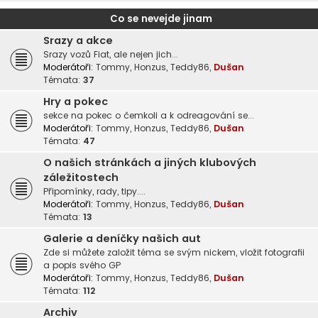
Co se nevejde jinam
Srazy a akce
Srazy vozů Fiat, ale nejen jich...
Moderátoři:
Tommy
,
Honzus
,
Teddy86
,
Dušan
Témata:
37
Hry a pokec
sekce na pokec o čemkoli a k odreagování se...
Moderátoři:
Tommy
,
Honzus
,
Teddy86
,
Dušan
Témata:
47
O našich stránkách a jiných klubových
záležitostech
Připomínky, rady, tipy....
Moderátoři:
Tommy
,
Honzus
,
Teddy86
,
Dušan
Témata:
13
Galerie a deníčky našich aut
Zde si můžete založit téma se svým nickem, vložit fotografii
a popis svého GP
Moderátoři:
Tommy
,
Honzus
,
Teddy86
,
Dušan
Témata:
112
Archiv