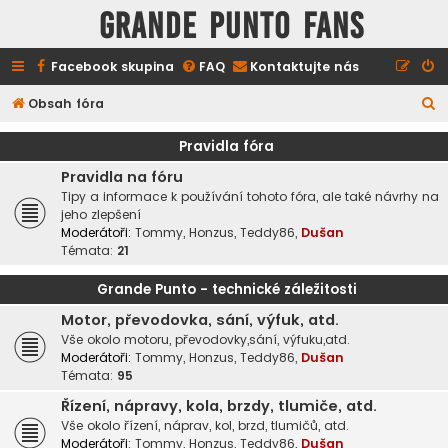
GRANDE PUNTO FANS
Facebook skupina
FAQ
Kontaktujte nás
H
Obsah fóra
l
Pravidla fóra
e
Pravidla na fóru
d
Tipy a informace k používání tohoto fóra, ale také návrhy na
a
jeho zlepšení
Moderátoři:
Tommy
,
Honzus
,
Teddy86
,
Dušan
t
Témata:
21
Grande Punto - technické záležitosti
Motor, převodovka, sání, výfuk, atd.
Vše okolo motoru, převodovky,sání, výfuku,atd.
Moderátoři:
Tommy
,
Honzus
,
Teddy86
,
Dušan
Témata:
95
Řízení, nápravy, kola, brzdy, tlumiče, atd.
Vše okolo řízení, náprav, kol, brzd, tlumičů, atd.
Moderátoři:
Tommy
,
Honzus
,
Teddy86
,
Dušan