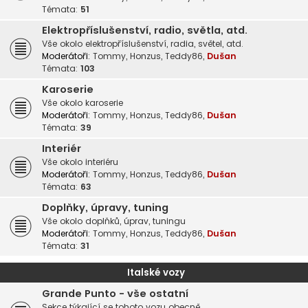
Témata:
51
Elektropříslušenství, radio, světla, atd.
Vše okolo elektropříslušenství, radia, světel, atd.
Moderátoři:
Tommy
,
Honzus
,
Teddy86
,
Dušan
Témata:
103
Karoserie
Vše okolo karoserie
Moderátoři:
Tommy
,
Honzus
,
Teddy86
,
Dušan
Témata:
39
Interiér
Vše okolo interiéru
Moderátoři:
Tommy
,
Honzus
,
Teddy86
,
Dušan
Témata:
63
Doplňky, úpravy, tuning
Vše okolo doplňků, úprav, tuningu
Moderátoři:
Tommy
,
Honzus
,
Teddy86
,
Dušan
Témata:
31
Italské vozy
Grande Punto - vše ostatní
Sekce týkající se tohoto vozu obecně