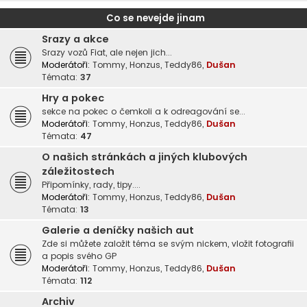
Co se nevejde jinam
Srazy a akce
Srazy vozů Fiat, ale nejen jich...
Moderátoři:
Tommy
,
Honzus
,
Teddy86
,
Dušan
Témata:
37
Hry a pokec
sekce na pokec o čemkoli a k odreagování se...
Moderátoři:
Tommy
,
Honzus
,
Teddy86
,
Dušan
Témata:
47
O našich stránkách a jiných klubových
záležitostech
Připomínky, rady, tipy....
Moderátoři:
Tommy
,
Honzus
,
Teddy86
,
Dušan
Témata:
13
Galerie a deníčky našich aut
Zde si můžete založit téma se svým nickem, vložit fotografii
a popis svého GP
Moderátoři:
Tommy
,
Honzus
,
Teddy86
,
Dušan
Témata:
112
Archiv