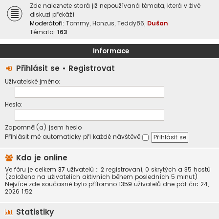
Zde naleznete stará již nepoužívaná témata, která v živé
diskuzi překáží
Moderátoři:
Tommy
,
Honzus
,
Teddy86
,
Dušan
Témata:
163
Informace
Přihlásit se
•
Registrovat
Uživatelské jméno:
Heslo:
Zapomněl(a) jsem heslo
Přihlásit mě automaticky při každé návštěvě
Kdo je online
Ve fóru je celkem
37
uživatelů :: 2 registrovaní, 0 skrytých a 35 hostů
(založeno na uživatelích aktivních během posledních 5 minut)
Nejvíce zde současně bylo přítomno
1359
uživatelů dne pát črc 24,
2026 1:52
Statistiky