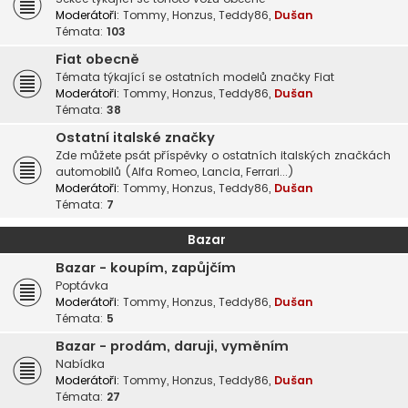
Moderátoři:
Tommy
,
Honzus
,
Teddy86
,
Dušan
Témata:
103
Fiat obecně
Témata týkající se ostatních modelů značky Fiat
Moderátoři:
Tommy
,
Honzus
,
Teddy86
,
Dušan
Témata:
38
Ostatní italské značky
Zde můžete psát příspěvky o ostatních italských značkách
automobilů (Alfa Romeo, Lancia, Ferrari...)
Moderátoři:
Tommy
,
Honzus
,
Teddy86
,
Dušan
Témata:
7
Bazar
Bazar - koupím, zapůjčím
Poptávka
Moderátoři:
Tommy
,
Honzus
,
Teddy86
,
Dušan
Témata:
5
Bazar - prodám, daruji, vyměním
Nabídka
Moderátoři:
Tommy
,
Honzus
,
Teddy86
,
Dušan
Témata:
27