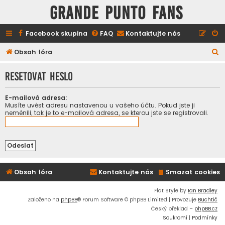
GRANDE PUNTO FANS
Facebook skupina
FAQ
Kontaktujte nás
H
Obsah fóra
l
Resetovat heslo
e
d
E-mailová adresa:
a
Musíte uvést adresu nastavenou u vašeho účtu. Pokud jste ji
neměnili, tak je to e-mailová adresa, se kterou jste se registrovali.
t
Obsah fóra
Kontaktujte nás
Smazat cookies
Flat Style by
Ian Bradley
Založeno na
phpBB
® Forum Software © phpBB Limited | Provozuje
Buchtič
Český překlad –
phpBB.cz
Soukromí
|
Podmínky