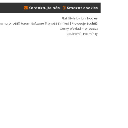
Kontaktujte nás
Smazat cookies
Flat Style by
Ian Bradley
no na
phpBB
® Forum Software © phpBB Limited | Provozuje
Buchtič
Český překlad –
phpBB.cz
Soukromí
|
Podmínky