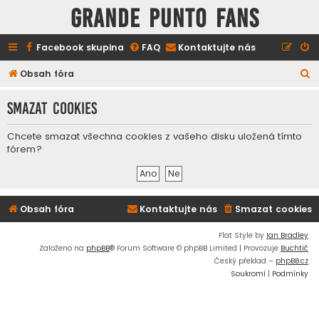
GRANDE PUNTO FANS
Facebook skupina
FAQ
Kontaktujte nás
H
Obsah fóra
l
Smazat cookies
e
d
Chcete smazat všechna cookies z vašeho disku uložená tímto
a
fórem?
t
Obsah fóra
Kontaktujte nás
Smazat cookies
Flat Style by
Ian Bradley
Založeno na
phpBB
® Forum Software © phpBB Limited | Provozuje
Buchtič
Český překlad –
phpBB.cz
Soukromí
|
Podmínky