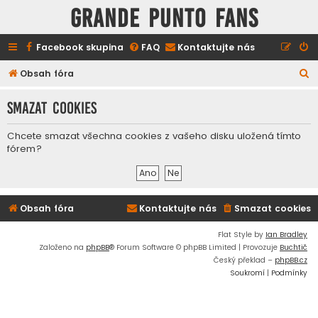
GRANDE PUNTO FANS
Facebook skupina
FAQ
Kontaktujte nás
H
Obsah fóra
l
Smazat cookies
e
d
Chcete smazat všechna cookies z vašeho disku uložená tímto
a
fórem?
t
Obsah fóra
Kontaktujte nás
Smazat cookies
Flat Style by
Ian Bradley
Založeno na
phpBB
® Forum Software © phpBB Limited | Provozuje
Buchtič
Český překlad –
phpBB.cz
Soukromí
|
Podmínky