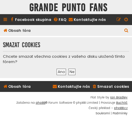
GRANDE PUNTO FANS
Facebook skupina
FAQ
Kontaktujte nás
H
Obsah fóra
l
Smazat cookies
e
d
Chcete smazat všechna cookies z vašeho disku uložená tímto
a
fórem?
t
Obsah fóra
Kontaktujte nás
Smazat cookies
Flat Style by
Ian Bradley
Založeno na
phpBB
® Forum Software © phpBB Limited | Provozuje
Buchtič
Český překlad –
phpBB.cz
Soukromí
|
Podmínky