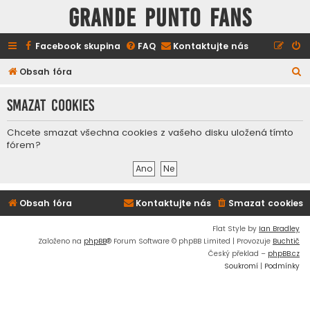
GRANDE PUNTO FANS
Facebook skupina
FAQ
Kontaktujte nás
H
Obsah fóra
l
Smazat cookies
e
d
Chcete smazat všechna cookies z vašeho disku uložená tímto
a
fórem?
t
Obsah fóra
Kontaktujte nás
Smazat cookies
Flat Style by
Ian Bradley
Založeno na
phpBB
® Forum Software © phpBB Limited | Provozuje
Buchtič
Český překlad –
phpBB.cz
Soukromí
|
Podmínky