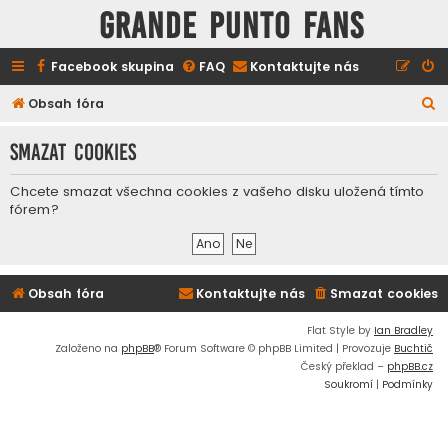
GRANDE PUNTO FANS
Facebook skupina
FAQ
Kontaktujte nás
H
Obsah fóra
l
Smazat cookies
e
d
Chcete smazat všechna cookies z vašeho disku uložená tímto
a
fórem?
t
Obsah fóra
Kontaktujte nás
Smazat cookies
Flat Style by
Ian Bradley
Založeno na
phpBB
® Forum Software © phpBB Limited | Provozuje
Buchtič
Český překlad –
phpBB.cz
Soukromí
|
Podmínky