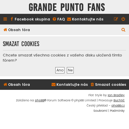
GRANDE PUNTO FANS
Facebook skupina
FAQ
Kontaktujte nás
H
Obsah fóra
l
Smazat cookies
e
d
Chcete smazat všechna cookies z vašeho disku uložená tímto
a
fórem?
t
Obsah fóra
Kontaktujte nás
Smazat cookies
Flat Style by
Ian Bradley
Založeno na
phpBB
® Forum Software © phpBB Limited | Provozuje
Buchtič
Český překlad –
phpBB.cz
Soukromí
|
Podmínky