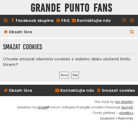
GRANDE PUNTO FANS
Facebook skupina
FAQ
Kontaktujte nás
H
Obsah fóra
l
Smazat cookies
e
d
Chcete smazat všechna cookies z vašeho disku uložená tímto
a
fórem?
t
Obsah fóra
Kontaktujte nás
Smazat cookies
Flat Style by
Ian Bradley
Založeno na
phpBB
® Forum Software © phpBB Limited | Provozuje
Buchtič
Český překlad –
phpBB.cz
Soukromí
|
Podmínky