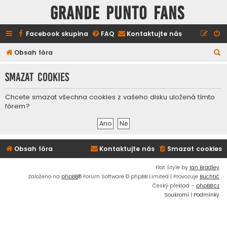
GRANDE PUNTO FANS
Facebook skupina
FAQ
Kontaktujte nás
H
Obsah fóra
l
Smazat cookies
e
d
Chcete smazat všechna cookies z vašeho disku uložená tímto
a
fórem?
t
Obsah fóra
Kontaktujte nás
Smazat cookies
Flat Style by
Ian Bradley
Založeno na
phpBB
® Forum Software © phpBB Limited | Provozuje
Buchtič
Český překlad –
phpBB.cz
Soukromí
|
Podmínky