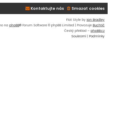
Kontaktujte nás
Smazat cookies
Flat Style by
Ian Bradley
no na
phpBB
® Forum Software © phpBB Limited | Provozuje
Buchtič
Český překlad –
phpBB.cz
Soukromí
|
Podmínky