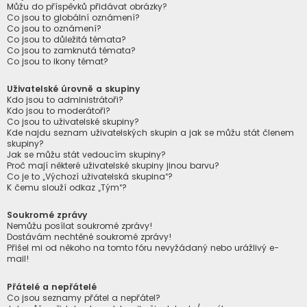
Můžu do příspěvků přidávat obrázky?
Co jsou to globální oznámení?
Co jsou to oznámení?
Co jsou to důležitá témata?
Co jsou to zamknutá témata?
Co jsou to ikony témat?
Uživatelské úrovně a skupiny
Kdo jsou to administrátoři?
Kdo jsou to moderátoři?
Co jsou to uživatelské skupiny?
Kde najdu seznam uživatelských skupin a jak se můžu stát členem
skupiny?
Jak se můžu stát vedoucím skupiny?
Proč mají některé uživatelské skupiny jinou barvu?
Co je to „Výchozí uživatelská skupina“?
K čemu slouží odkaz „Tým“?
Soukromé zprávy
Nemůžu posílat soukromé zprávy!
Dostávám nechtěné soukromé zprávy!
Přišel mi od někoho na tomto fóru nevyžádaný nebo urážlivý e-
mail!
Přátelé a nepřátelé
Co jsou seznamy přátel a nepřátel?