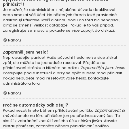
přihlásit?!
Je možné, že administrátor z nějakého důvodu deaktivoval
nebo smazal váš účet. Na některých fórech také pravidelně
odstraňují uživatele, kteří dlouhou dobu do fóra nic nenapsali,
čímž se zmenší velikost databáze. Pokud je to váš případ,
zaregistrujte se znovu a pokuste se více zapojit do diskuzí.
Nahoru
Zapomněl jsem heslo!
Nepropadejte panice! Vaše původní heslo nelze sice získat
zpět, ale můžete ho jednoduše resetovat. Přejděte na
přihlašovací stránku a klikněte na odkaz
Zapomněl/a jsem heslo
.
Postupujte podle instrukcí a brzy se opět budete moci přihlásit.
Pokud nebudete moci resetovat vaše heslo, kontaktujte
administrátora fóra.
Nahoru
Proč se automaticky odhlašuji?
Pokud nezatrhnete během přihlašování políčko
Zapamatovat si
mě
zůstanete na fóru přihlášen jen po přednastavený čas. To
slouží k zabránění zneužití vašeho účtu někým jiným. Abyste
zůstali přihlášeni, zatrhněte během přihlašování políčko