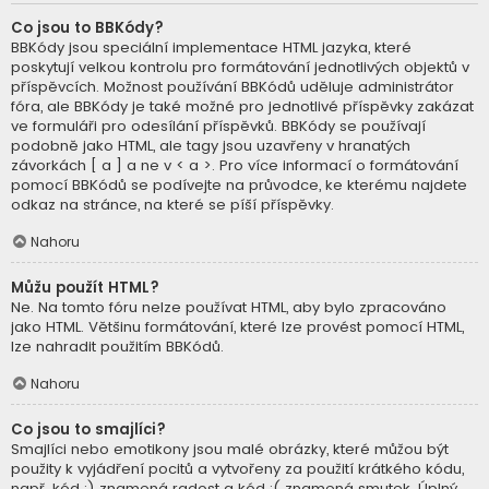
Co jsou to BBKódy?
BBKódy jsou speciální implementace HTML jazyka, které
poskytují velkou kontrolu pro formátování jednotlivých objektů v
příspěvcích. Možnost používání BBKódů uděluje administrátor
fóra, ale BBKódy je také možné pro jednotlivé příspěvky zakázat
ve formuláři pro odesílání příspěvků. BBKódy se používají
podobně jako HTML, ale tagy jsou uzavřeny v hranatých
závorkách [ a ] a ne v < a >. Pro více informací o formátování
pomocí BBKódů se podívejte na průvodce, ke kterému najdete
odkaz na stránce, na které se píší příspěvky.
Nahoru
Můžu použít HTML?
Ne. Na tomto fóru nelze používat HTML, aby bylo zpracováno
jako HTML. Většinu formátování, které lze provést pomocí HTML,
lze nahradit použitím BBKódů.
Nahoru
Co jsou to smajlíci?
Smajlíci nebo emotikony jsou malé obrázky, které můžou být
použity k vyjádření pocitů a vytvořeny za použití krátkého kódu,
např. kód :) znamená radost a kód :( znamená smutek. Úplný