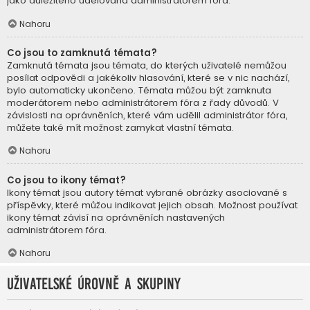
jako důležitého udělována administrátorem fóra.
Nahoru
Co jsou to zamknutá témata?
Zamknutá témata jsou témata, do kterých uživatelé nemůžou
posílat odpovědi a jakékoliv hlasování, které se v nic nachází,
bylo automaticky ukončeno. Témata můžou být zamknuta
moderátorem nebo administrátorem fóra z řady důvodů. V
závislosti na oprávněních, které vám udělil administrátor fóra,
můžete také mít možnost zamykat vlastní témata.
Nahoru
Co jsou to ikony témat?
Ikony témat jsou autory témat vybrané obrázky asociované s
příspěvky, které můžou indikovat jejich obsah. Možnost používat
ikony témat závisí na oprávněních nastavených
administrátorem fóra.
Nahoru
Uživatelské úrovně a skupiny