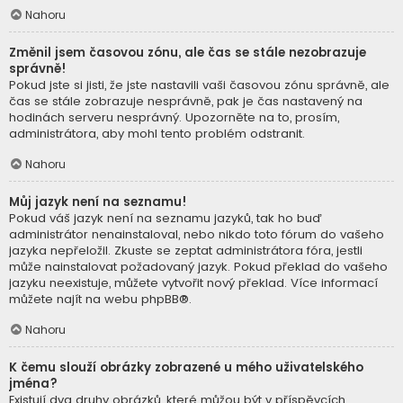
Nahoru
Změnil jsem časovou zónu, ale čas se stále nezobrazuje
správně!
Pokud jste si jisti, že jste nastavili vaši časovou zónu správně, ale
čas se stále zobrazuje nesprávně, pak je čas nastavený na
hodinách serveru nesprávný. Upozorněte na to, prosím,
administrátora, aby mohl tento problém odstranit.
Nahoru
Můj jazyk není na seznamu!
Pokud váš jazyk není na seznamu jazyků, tak ho buď
administrátor nenainstaloval, nebo nikdo toto fórum do vašeho
jazyka nepřeložil. Zkuste se zeptat administrátora fóra, jestli
může nainstalovat požadovaný jazyk. Pokud překlad do vašeho
jazyku neexistuje, můžete vytvořit nový překlad. Více informací
můžete najít na webu
phpBB
®.
Nahoru
K čemu slouží obrázky zobrazené u mého uživatelského
jména?
Existují dva druhy obrázků, které můžou být v příspěvcích