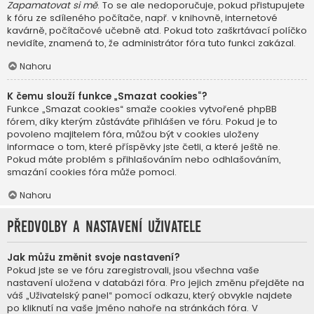
Zapamatovat si mě
. To se ale nedoporučuje, pokud přistupujete
k fóru ze sdíleného počítače, např. v knihovně, internetové
kavárně, počítačové učebně atd. Pokud toto zaškrtávací políčko
nevidíte, znamená to, že administrátor fóra tuto funkci zakázal.
Nahoru
K čemu slouží funkce „Smazat cookies“?
Funkce „Smazat cookies“ smaže cookies vytvořené phpBB
fórem, díky kterým zůstáváte přihlášen ve fóru. Pokud je to
povoleno majitelem fóra, můžou být v cookies uloženy
informace o tom, které příspěvky jste četli, a které ještě ne.
Pokud máte problém s přihlašováním nebo odhlašováním,
smazání cookies fóra může pomoci.
Nahoru
Předvolby a nastavení uživatele
Jak můžu změnit svoje nastavení?
Pokud jste se ve fóru zaregistrovali, jsou všechna vaše
nastavení uložena v databázi fóra. Pro jejich změnu přejděte na
váš „Uživatelský panel“ pomocí odkazu, který obvykle najdete
po kliknutí na vaše jméno nahoře na stránkách fóra. V