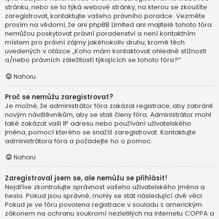
stránku, nebo se to týká webové stránky, na kterou se zkoušíte
zaregistrovat, kontaktujte vašeho právního poradce. Vezměte
prosím na vědomí, že ani phpBB Limited ani majitelé tohoto fóra
nemůžou poskytovat právní poradenství a není kontaktním
místem pro právní zájmy jakéhokoliv druhu, kromě těch
uvedených v otázce „Koho mám kontaktovat ohledně stížnosti
a/nebo právních záležitostí týkajících se tohoto fóra?“.
Nahoru
Proč se nemůžu zaregistrovat?
Je možné, že administrátor fóra zakázal registrace, aby zabránil
novým návštěvníkům, aby se stali členy fóra. Administrátor mohl
také zakázat vaši IP adresu nebo používání uživatelského
jména, pomocí kterého se snažíš zaregistrovat. Kontaktujte
administrátora fóra a požádejte ho o pomoc.
Nahoru
Zaregistroval jsem se, ale nemůžu se přihlásit!
Nejdříve zkontrolujte správnost vašeho uživatelského jména a
hesla. Pokud jsou správné, mohly se stát následující dvě věci.
Pokud je ve fóru povolena registrace v souladu s americkým
zákonem na ochranu soukromí nezletilých na internetu COPPA a