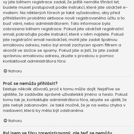
vy jste během registrace zadali, že ještě nemáte třináct let,
budete muset postupovat podle instrukcí, které jste obdrželi e-
mailem. Na některých fórech je také vyžadováno, aby před
přihlášením proběhla aktivace nově registrovaného účtu a to
buď vámi, nebo administrátorem. Tato informace byla
zobrazena během registrace. Pokud jste obdrželi registrační
email, pokračujte podle instrukcí, které v něm najdete. Pokud
jste registrační email neobdrželi, mohli jste zadat špatnou
emailovou adresu, nebo byl email zachycen spam filtrem a
skončil ve složce se spamy. Pokud jste si jistí, že jste zadali
správnou emailovou adresu, zkuste s prosbou o pomoc
kontaktovat administrátora fóra.
Nahoru
Proč se nemůžu přihlásit?
Existuje několik důvodů, proč k tomu může dojít. Nejdříve se
ujistěte, že zadáváte správné uživatelské jméno a heslo. Pokud
tomu tak je, kontaktujte administrátora fóra, abyste se ujistili, že
jste nebyli zabanováni. Je také možné, že je na webu chyba v
nastavení, která by měla být odstraněna.
Nahoru
Byl jsem ve fóru zaregistrovaný, ale teď se nemůžu