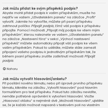
Jak můžu přidat ke svým příspěvků podpis?
Abyste mohli přidat podpis k vašim příspěvkům, musíte ho
nejdřív ve vašem „Uživatelském panelu“ na záložce „Profil“
vytvořit. Jakmile ho vytvoříte, můžete při psaní příspěvku
zatrhnout políčko
Připojit podpis
, čímž váš podpis k příspěvku
připojíte. Pomocí možnosti „Připojit můj podpis ke všem mým
příspěvkům“, kterou naleznete ve vašem „Uživatelském panelu“
na záložce „Nastavení fóra“ v sekci „Výchozí nastavení
příspěvků“ můžete automaticky připojit váš podpis ke všem
vašim příspěvkům. Pokud to uděláte, můžete stále zamezit
připojení vašeho podpisu k jednotlivým příspěvkům tak, že
během psaní příspěvku zrušíte zaškrtnutí možnosti
Připojit
podpis
.
Nahoru
Jak můžu vytvořit hlasování/anketu?
Při posílání nového tématu, nebo při úpravě prvního příspěvku
tématu, klikněte na záložku „Vytvořit hlasování“ pod hlavním
formulářem pro text příspěvku. Pokud tuto záložku nevidíte,
nemáte potřebné oprávnění k vytvoření hlasování. Vložte
„Hlasovací otázku“ a nejméně dvě „Možnosti hlasování“, ujistěte
se, že je každá možnost napsaná v textovém poli na vlastním