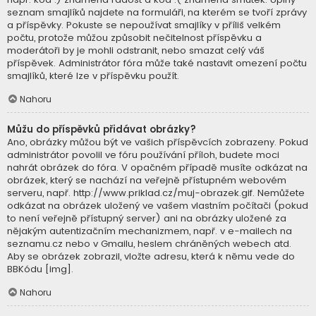
seznam smajlíků najdete na formuláři, na kterém se tvoří zprávy
a příspěvky. Pokuste se nepoužívat smajlíky v příliš velkém
počtu, protože můžou způsobit nečitelnost příspěvku a
moderátoři by je mohli odstranit, nebo smazat celý váš
příspěvek. Administrátor fóra může také nastavit omezení počtu
smajlíků, které lze v příspěvku použít.
Nahoru
Můžu do příspěvků přidávat obrázky?
Ano, obrázky můžou být ve vašich příspěvcích zobrazeny. Pokud
administrátor povolil ve fóru používání příloh, budete moci
nahrát obrázek do fóra. V opačném případě musíte odkázat na
obrázek, který se nachází na veřejně přístupném webovém
serveru, např. http://www.priklad.cz/muj-obrazek.gif. Nemůžete
odkázat na obrázek uložený ve vašem vlastním počítači (pokud
to není veřejně přístupný server) ani na obrázky uložené za
nějakým autentizačním mechanizmem, např. v e-mailech na
seznamu.cz nebo v Gmailu, heslem chráněných webech atd.
Aby se obrázek zobrazil, vložte adresu, která k němu vede do
BBKódu [img].
Nahoru