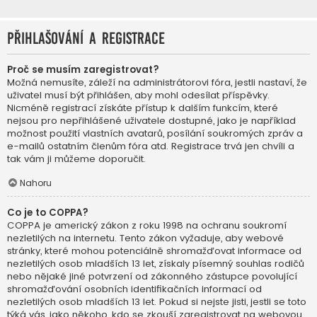
Přihlašování a registrace
Proč se musím zaregistrovat?
Možná nemusíte, záleží na administrátorovi fóra, jestli nastaví, že
uživatel musí být přihlášen, aby mohl odesílat příspěvky.
Nicméně registrací získáte přístup k dalším funkcím, které
nejsou pro nepřihlášené uživatele dostupné, jako je například
možnost použití vlastních avatarů, posílání soukromých zpráv a
e-mailů ostatním členům fóra atd. Registrace trvá jen chvíli a
tak vám ji můžeme doporučit.
Nahoru
Co je to COPPA?
COPPA je americký zákon z roku 1998 na ochranu soukromí
nezletilých na internetu. Tento zákon vyžaduje, aby webové
stránky, které mohou potenciálně shromažďovat informace od
nezletilých osob mladších 13 let, získaly písemný souhlas rodičů
nebo nějaké jiné potvrzení od zákonného zástupce povolující
shromažďování osobních identifikačních informací od
nezletilých osob mladších 13 let. Pokud si nejste jisti, jestli se toto
týká vás, jako někoho, kdo se zkouší zaregistrovat na webovou