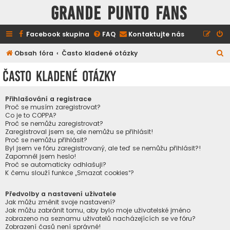
GRANDE PUNTO FANS
Facebook skupina
FAQ
Kontaktujte nás
H
Obsah fóra
Často kladené otázky
l
Často kladené otázky
e
d
Přihlašování a registrace
a
Proč se musím zaregistrovat?
Co je to COPPA?
t
Proč se nemůžu zaregistrovat?
Zaregistroval jsem se, ale nemůžu se přihlásit!
Proč se nemůžu přihlásit?
Byl jsem ve fóru zaregistrovaný, ale teď se nemůžu přihlásit?!
Zapomněl jsem heslo!
Proč se automaticky odhlašuji?
K čemu slouží funkce „Smazat cookies“?
Předvolby a nastavení uživatele
Jak můžu změnit svoje nastavení?
Jak můžu zabránit tomu, aby bylo moje uživatelské jméno
zobrazeno na seznamu uživatelů nacházejících se ve fóru?
Zobrazení časů není správné!