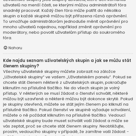
uživatelů na menší části, se kterými můžou administrátoři fóra
snadněji pracovat. Každý člen fóra může patřit do několika
skupin a každé skupině můžou být přiřazena různá oprávnění.
To umožňuje administrátorům jednoduše měnit oprávnění pro
mnoho uživatelů najednou, například změnit oprávnění pro
moderátory, nebo povolit uživatelům přístup do soukromého
fóra.
Nahoru
Kde najdu seznam uživatelských skupin a jak se můžu stát
členem skupiny?
Všechny uživatelské skupiny můžete zobrazit na záložce
„Uživatelské skupiny“ ve vašem „Uživatelském panelu“. Pokud se
chcete stát členem některé z uživatelských skupin, pokračujte
kliknutím na příslušné tlačítko. Ne do všech skupin je volný
přístup. V některých se musí žádost o členství schválit, některé
můžou být uzavřené a některé můžou být dokonce skryté. Pokud
je skupiny otevřená, můžete se stát jejím členem po kliknutí na
příslušné tlačítko. Pokud členství ve skupině vyžaduje schválení,
můžete o ně požádat kliknutím na příslušné tlačítko. Vedoucí
uživatelské skupiny bude muset schválit vaši žádost a může se
vás zeptat, proč se chcete stát členem skupiny. Neobtěžujte,
prosím, vedoucího skupiny v případě, že zamítne vaši žádost -