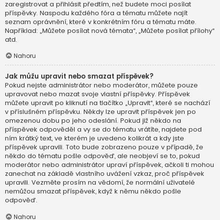
zaregistrovat a přihlásit předtím, než budete moci posílat
příspěvky. Naspodu každého fóra a tématu můžete najít
seznam oprávnění, které v konkrétním fóru a tématu máte.
Například: „Můžete posílat nová témata“, „Můžete posílat přílohy“
atd.
Nahoru
Jak můžu upravit nebo smazat příspěvek?
Pokud nejste administrátor nebo moderátor, můžete pouze
upravovat nebo mazat svoje vlastní příspěvky. Příspěvek
můžete upravit po kliknutí na tlačítko „Upravit“, které se nachází
v příslušném příspěvku. Někdy lze upravit příspěvek jen po
omezenou dobu po jeho odeslání. Pokud již někdo na
příspěvek odpověděl a vy se do tématu vrátíte, najdete pod
ním krátký text, ve kterém je uvedeno kolikrát a kdy jste
příspěvek upravili. Toto bude zobrazeno pouze v případě, že
někdo do tématu pošle odpověď, ale neobjeví se to, pokud
moderátor nebo administrátor upraví příspěvek, ačkoli ti mohou
zanechat na základě vlastního uvážení vzkaz, proč příspěvek
upravili. Vezměte prosím na vědomí, že normální uživatelé
nemůžou smazat příspěvek, když k němu někdo pošle
odpověď.
Nahoru