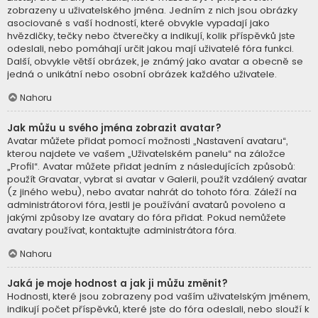
zobrazeny u uživatelského jména. Jedním z nich jsou obrázky
asociované s vaší hodností, které obvykle vypadají jako
hvězdičky, tečky nebo čtverečky a indikují, kolik příspěvků jste
odeslali, nebo pomáhají určit jakou mají uživatelé fóra funkci.
Další, obvykle větší obrázek, je známý jako avatar a obecně se
jedná o unikátní nebo osobní obrázek každého uživatele.
Nahoru
Jak můžu u svého jména zobrazit avatar?
Avatar můžete přidat pomocí možnosti „Nastavení avataru“,
kterou najdete ve vašem „Uživatelském panelu“ na záložce
„Profil“. Avatar můžete přidat jedním z následujících způsobů:
použít Gravatar, vybrat si avatar v Galerii, použít vzdálený avatar
(z jiného webu), nebo avatar nahrát do tohoto fóra. Záleží na
administrátorovi fóra, jestli je používání avatarů povoleno a
jakými způsoby lze avatary do fóra přidat. Pokud nemůžete
avatary používat, kontaktujte administrátora fóra.
Nahoru
Jaká je moje hodnost a jak ji můžu změnit?
Hodnosti, které jsou zobrazeny pod vaším uživatelským jménem,
indikují počet příspěvků, které jste do fóra odeslali, nebo slouží k