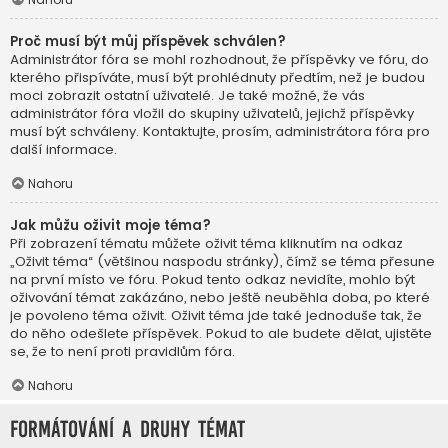
Proč musí být můj příspěvek schválen?
Administrátor fóra se mohl rozhodnout, že příspěvky ve fóru, do
kterého přispíváte, musí být prohlédnuty předtím, než je budou
moci zobrazit ostatní uživatelé. Je také možné, že vás
administrátor fóra vložil do skupiny uživatelů, jejichž příspěvky
musí být schváleny. Kontaktujte, prosím, administrátora fóra pro
další informace.
Nahoru
Jak můžu oživit moje téma?
Při zobrazení tématu můžete oživit téma kliknutím na odkaz
„Oživit téma“ (většinou naspodu stránky), čímž se téma přesune
na první místo ve fóru. Pokud tento odkaz nevidíte, mohlo být
oživování témat zakázáno, nebo ještě neuběhla doba, po které
je povoleno téma oživit. Oživit téma jde také jednoduše tak, že
do něho odešlete příspěvek. Pokud to ale budete dělat, ujistěte
se, že to není proti pravidlům fóra.
Nahoru
Formátování a druhy témat