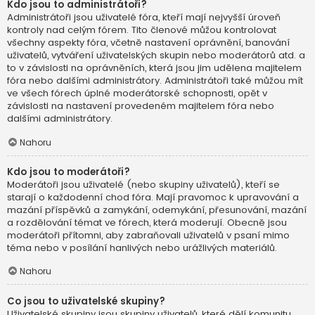
Kdo jsou to administrátoři?
Administrátoři jsou uživatelé fóra, kteří mají nejvyšší úroveň
kontroly nad celým fórem. Tito členové můžou kontrolovat
všechny aspekty fóra, včetně nastavení oprávnění, banování
uživatelů, vytváření uživatelských skupin nebo moderátorů atd. a
to v závislosti na oprávněních, která jsou jim udělena majitelem
fóra nebo dalšími administrátory. Administrátoři také můžou mít
ve všech fórech úplné moderátorské schopnosti, opět v
závislosti na nastavení provedeném majitelem fóra nebo
dalšími administrátory.
Nahoru
Kdo jsou to moderátoři?
Moderátoři jsou uživatelé (nebo skupiny uživatelů), kteří se
starají o každodenní chod fóra. Mají pravomoc k upravování a
mazání příspěvků a zamykání, odemykání, přesunování, mazání
a rozdělování témat ve fórech, která moderují. Obecně jsou
moderátoři přítomni, aby zabraňovali uživatelů v psaní mimo
téma nebo v posílání hanlivých nebo urážlivých materiálů.
Nahoru
Co jsou to uživatelské skupiny?
Uživatelské skupiny jsou skupiny uživatelů, které dělí komunitu