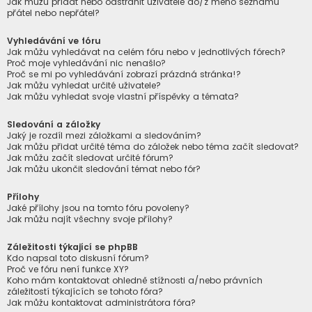
Jak můžu přidat nebo odstranit uživatele do/z mého seznamu
přátel nebo nepřátel?
Vyhledávání ve fóru
Jak můžu vyhledávat na celém fóru nebo v jednotlivých fórech?
Proč moje vyhledávání nic nenašlo?
Proč se mi po vyhledávání zobrazí prázdná stránka!?
Jak můžu vyhledat určité uživatele?
Jak můžu vyhledat svoje vlastní příspěvky a témata?
Sledování a záložky
Jaký je rozdíl mezi záložkami a sledováním?
Jak můžu přidat určité téma do záložek nebo téma začít sledovat?
Jak můžu začít sledovat určité fórum?
Jak můžu ukončit sledování témat nebo fór?
Přílohy
Jaké přílohy jsou na tomto fóru povoleny?
Jak můžu najít všechny svoje přílohy?
Záležitosti týkající se phpBB
Kdo napsal toto diskusní fórum?
Proč ve fóru není funkce XY?
Koho mám kontaktovat ohledně stížnosti a/nebo právních
záležitostí týkajících se tohoto fóra?
Jak můžu kontaktovat administrátora fóra?