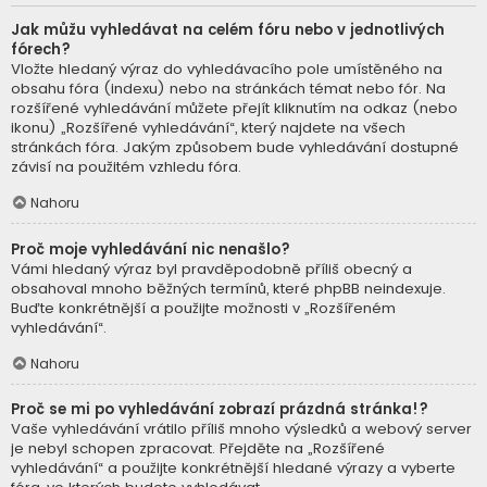
Jak můžu vyhledávat na celém fóru nebo v jednotlivých
fórech?
Vložte hledaný výraz do vyhledávacího pole umístěného na
obsahu fóra (indexu) nebo na stránkách témat nebo fór. Na
rozšířené vyhledávání můžete přejít kliknutím na odkaz (nebo
ikonu) „Rozšířené vyhledávání“, který najdete na všech
stránkách fóra. Jakým způsobem bude vyhledávání dostupné
závisí na použitém vzhledu fóra.
Nahoru
Proč moje vyhledávání nic nenašlo?
Vámi hledaný výraz byl pravděpodobně příliš obecný a
obsahoval mnoho běžných termínů, které phpBB neindexuje.
Buďte konkrétnější a použijte možnosti v „Rozšířeném
vyhledávání“.
Nahoru
Proč se mi po vyhledávání zobrazí prázdná stránka!?
Vaše vyhledávání vrátilo příliš mnoho výsledků a webový server
je nebyl schopen zpracovat. Přejděte na „Rozšířené
vyhledávání“ a použijte konkrétnější hledané výrazy a vyberte