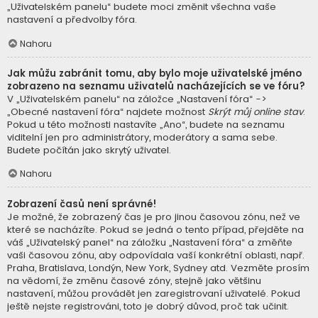
„Uživatelském panelu“ budete moci změnit všechna vaše
nastavení a předvolby fóra.
Nahoru
Jak můžu zabránit tomu, aby bylo moje uživatelské jméno
zobrazeno na seznamu uživatelů nacházejících se ve fóru?
V „Uživatelském panelu“ na záložce „Nastavení fóra“ ->
„Obecné nastavení fóra“ najdete možnost
Skrýt můj online stav
.
Pokud u této možnosti nastavíte „Ano“, budete na seznamu
viditelní jen pro administrátory, moderátory a sama sebe.
Budete počítán jako skrytý uživatel.
Nahoru
Zobrazení časů není správné!
Je možné, že zobrazený čas je pro jinou časovou zónu, než ve
které se nacházíte. Pokud se jedná o tento případ, přejděte na
váš „Uživatelský panel“ na záložku „Nastavení fóra“ a změňte
vaši časovou zónu, aby odpovídala vaší konkrétní oblasti, např.
Praha, Bratislava, Londýn, New York, Sydney atd. Vezměte prosím
na vědomí, že změnu časové zóny, stejně jako většinu
nastavení, můžou provádět jen zaregistrovaní uživatelé. Pokud
ještě nejste registrováni, toto je dobrý důvod, proč tak učinit.