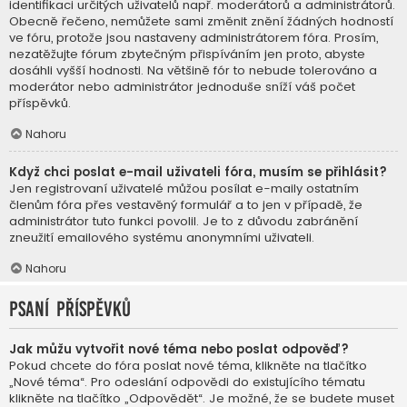
identifikaci určitých uživatelů např. moderátorů a administrátorů.
Obecně řečeno, nemůžete sami změnit znění žádných hodností
ve fóru, protože jsou nastaveny administrátorem fóra. Prosím,
nezatěžujte fórum zbytečným přispíváním jen proto, abyste
dosáhli vyšší hodnosti. Na většině fór to nebude tolerováno a
moderátor nebo administrátor jednoduše sníží váš počet
příspěvků.
Nahoru
Když chci poslat e-mail uživateli fóra, musím se přihlásit?
Jen registrovaní uživatelé můžou posílat e-maily ostatním
členům fóra přes vestavěný formulář a to jen v případě, že
administrátor tuto funkci povolil. Je to z důvodu zabránění
zneužití emailového systému anonymními uživateli.
Nahoru
Psaní příspěvků
Jak můžu vytvořit nové téma nebo poslat odpověď?
Pokud chcete do fóra poslat nové téma, klikněte na tlačítko
„Nové téma“. Pro odeslání odpovědi do existujícího tématu
klikněte na tlačítko „Odpovědět“. Je možné, že se budete muset