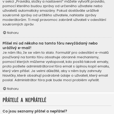
v sekci „Pravidla, složky a nastavení“ můžete vytvořit pravidlo,
pomocí kterého budou zprávy od určeného uživatele nebo
uživatelů automaticky smazány. Pokud dostáváte urážlivé
soukromé zprávy od určitého uživatele, nahlaste zprávy
moderátorům. Ti mají pravomoc zabránit uživateli v odesílání
soukromých zpráv.
Nahoru
Přišel mi od někoho na tomto fóru nevyžádaný nebo
urážlivý e-mail!
Je nám líto, že se vám to stalo. Formulář pro odesílání e-mailů
používaný na tomto fóru obsahuje obranné mechanismy,
pomocí kterých můžeme vystopovat, kdo posílá takové emaily,
proto pošlete administrátorovi fóra email s úplnou kopií emailu,
který vám přišel. Je velmi důležité, aby v něm byly zahrnuty
hlavičky, které obsahují podrobné údaje o uživateli, který email
poslal. Administrátor fóra pak bude moci problém vyřešit.
Nahoru
Přátelé a nepřátelé
Co jsou seznamy přátel a nepřátel?