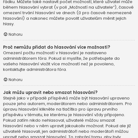
řádku. Můžete také nastavit počet možností, které uživatel může
během hlasování vybrat (v poli „Možností na uživatele“), časové
omezení trvání hlasování ve dnech (0 pro časově neomezené
hlasování) a nakonec můžete povolit uživatelům měnit jejich
hlasy.
Nahoru
Proč nemůžu přidat do hlasování více možností?
Omezení počtu možností v hlasování je nastaveno
administrátorem fóra. Pokud si myslíte, že potřebujete do
vašeho hlasování vložit více možností než je povoleno,
kontaktujte administrátora fóra.
Nahoru
Jak můžu upravit nebo smazat hlasování?
Stejně jako v případě příspěvků může být hlasování upraveno
pouze jeho autorem, moderátorem nebo administrátorem. Pro
úpravu hlasování klikněte na tlačítko pro úpravu prvního
příspěvku v tématu, ke kterému je hlasování vždy připojeno.
Pokud zatím nikdo nehlasoval, uživatelé můžou smazat
hlasování nebo v něm upravit jakoukoliv možnost. Pokud ale již
uživatelé hlasovali, jen administrátoři nebo moderátoři můžou
upravit nebo smazat hlasování. To zabrání tomu, aby byly