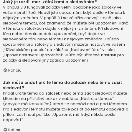
Jaký je rozdíl mezi záložkami a sledováním?
V phpBB 3.0 fungovali záložky velmi podobně jako záložky ve
vašem prohlížeči. Nebyli jste upozorněni, když došlo v tématu k
nějakým změnám. V phpBB 3.1 se záložky chovají stejně jako
sledování tématu, což znamená, že můžete být upozorněni, když
v tématu v záložkách dojde k nějakým změnám. Při sledování
fóra nebo tématu budete upozorněni, když dojde ve
sledovaném fóru nebo tématu k nějakým změnám. Způsob
upozornění pro záložky a sledování můžete nastavit ve vašem
„Uživatelském panelu“ na záložce „Nastavení fóra“ v sekci
„Upravit nastavení upozornění“. Může být užitečné nastavit pro
záložky a sledování jiný způsob upozornění.
Nahoru
Jak můžu přidat určité téma do záložek nebo téma začít
sledovat?
Přidat určité téma do záložek nebo téma začít sledovat můžete
kliknutím na příslušný odkaz v nabídce „Nástroje tématu“
(obvykle má ikonu klíče), která se nachází nad a pod tématem.
Pro sledování tématu můžete také poslat do tématu odpověď a
přitom zatrhnout políčko „Upozornit mě, když někdo pošle
odpověď“.
Nahoru