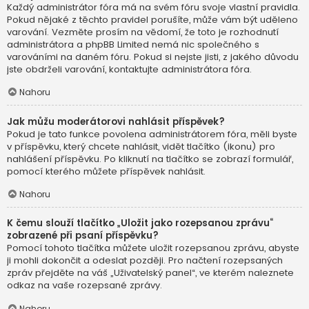
Každý administrátor fóra má na svém fóru svoje vlastní pravidla.
Pokud nějaké z těchto pravidel porušíte, může vám být uděleno
varování. Vezměte prosím na vědomí, že toto je rozhodnutí
administrátora a phpBB Limited nemá nic společného s
varováními na daném fóru. Pokud si nejste jisti, z jakého důvodu
jste obdrželi varování, kontaktujte administrátora fóra.
Nahoru
Jak můžu moderátorovi nahlásit příspěvek?
Pokud je tato funkce povolena administrátorem fóra, měli byste
v příspěvku, který chcete nahlásit, vidět tlačítko (ikonu) pro
nahlášení příspěvku. Po kliknutí na tlačítko se zobrazí formulář,
pomocí kterého můžete příspěvek nahlásit.
Nahoru
K čemu slouží tlačítko „Uložit jako rozepsanou zprávu“
zobrazené při psaní příspěvku?
Pomocí tohoto tlačítka můžete uložit rozepsanou zprávu, abyste
ji mohli dokončit a odeslat později. Pro načtení rozepsaných
zpráv přejděte na váš „Uživatelský panel“, ve kterém naleznete
odkaz na vaše rozepsané zprávy.
Nahoru