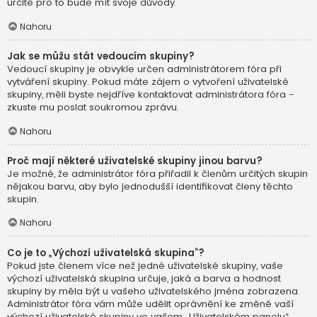
určitě pro to bude mít svoje důvody.
Nahoru
Jak se můžu stát vedoucím skupiny?
Vedoucí skupiny je obvykle určen administrátorem fóra při
vytváření skupiny. Pokud máte zájem o vytvoření uživatelské
skupiny, měli byste nejdříve kontaktovat administrátora fóra -
zkuste mu poslat soukromou zprávu.
Nahoru
Proč mají některé uživatelské skupiny jinou barvu?
Je možné, že administrátor fóra přiřadil k členům určitých skupin
nějakou barvu, aby bylo jednodušší identifikovat členy těchto
skupin.
Nahoru
Co je to „Výchozí uživatelská skupina“?
Pokud jste členem více než jedné uživatelské skupiny, vaše
výchozí uživatelská skupina určuje, jaká a barva a hodnost
skupiny by měla být u vašeho uživatelského jména zobrazena.
Administrátor fóra vám může udělit oprávnění ke změně vaší
výchozí uživatelské skupiny ve vašem „Uživatelském panelu“.