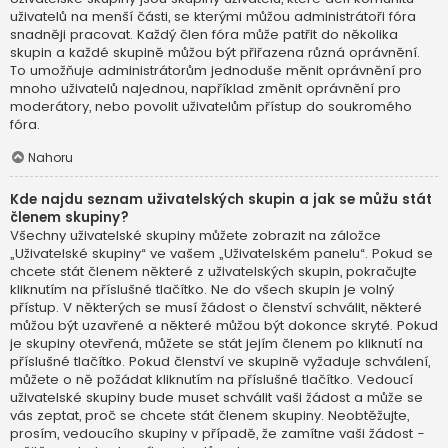
uživatelů na menší části, se kterými můžou administrátoři fóra
snadněji pracovat. Každý člen fóra může patřit do několika
skupin a každé skupině můžou být přiřazena různá oprávnění.
To umožňuje administrátorům jednoduše měnit oprávnění pro
mnoho uživatelů najednou, například změnit oprávnění pro
moderátory, nebo povolit uživatelům přístup do soukromého
fóra.
Nahoru
Kde najdu seznam uživatelských skupin a jak se můžu stát
členem skupiny?
Všechny uživatelské skupiny můžete zobrazit na záložce
„Uživatelské skupiny“ ve vašem „Uživatelském panelu“. Pokud se
chcete stát členem některé z uživatelských skupin, pokračujte
kliknutím na příslušné tlačítko. Ne do všech skupin je volný
přístup. V některých se musí žádost o členství schválit, některé
můžou být uzavřené a některé můžou být dokonce skryté. Pokud
je skupiny otevřená, můžete se stát jejím členem po kliknutí na
příslušné tlačítko. Pokud členství ve skupině vyžaduje schválení,
můžete o ně požádat kliknutím na příslušné tlačítko. Vedoucí
uživatelské skupiny bude muset schválit vaši žádost a může se
vás zeptat, proč se chcete stát členem skupiny. Neobtěžujte,
prosím, vedoucího skupiny v případě, že zamítne vaši žádost -