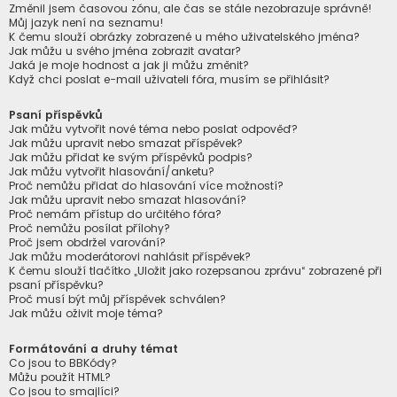
Změnil jsem časovou zónu, ale čas se stále nezobrazuje správně!
Můj jazyk není na seznamu!
K čemu slouží obrázky zobrazené u mého uživatelského jména?
Jak můžu u svého jména zobrazit avatar?
Jaká je moje hodnost a jak ji můžu změnit?
Když chci poslat e-mail uživateli fóra, musím se přihlásit?
Psaní příspěvků
Jak můžu vytvořit nové téma nebo poslat odpověď?
Jak můžu upravit nebo smazat příspěvek?
Jak můžu přidat ke svým příspěvků podpis?
Jak můžu vytvořit hlasování/anketu?
Proč nemůžu přidat do hlasování více možností?
Jak můžu upravit nebo smazat hlasování?
Proč nemám přístup do určitého fóra?
Proč nemůžu posílat přílohy?
Proč jsem obdržel varování?
Jak můžu moderátorovi nahlásit příspěvek?
K čemu slouží tlačítko „Uložit jako rozepsanou zprávu“ zobrazené při
psaní příspěvku?
Proč musí být můj příspěvek schválen?
Jak můžu oživit moje téma?
Formátování a druhy témat
Co jsou to BBKódy?
Můžu použít HTML?
Co jsou to smajlíci?