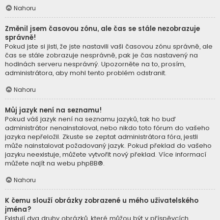
Nahoru
Změnil jsem časovou zónu, ale čas se stále nezobrazuje
správně!
Pokud jste si jisti, že jste nastavili vaši časovou zónu správně, ale
čas se stále zobrazuje nesprávně, pak je čas nastavený na
hodinách serveru nesprávný. Upozorněte na to, prosím,
administrátora, aby mohl tento problém odstranit.
Nahoru
Můj jazyk není na seznamu!
Pokud váš jazyk není na seznamu jazyků, tak ho buď
administrátor nenainstaloval, nebo nikdo toto fórum do vašeho
jazyka nepřeložil. Zkuste se zeptat administrátora fóra, jestli
může nainstalovat požadovaný jazyk. Pokud překlad do vašeho
jazyku neexistuje, můžete vytvořit nový překlad. Více informací
můžete najít na webu
phpBB
®.
Nahoru
K čemu slouží obrázky zobrazené u mého uživatelského
jména?
Existují dva druhy obrázků, které můžou být v příspěvcích