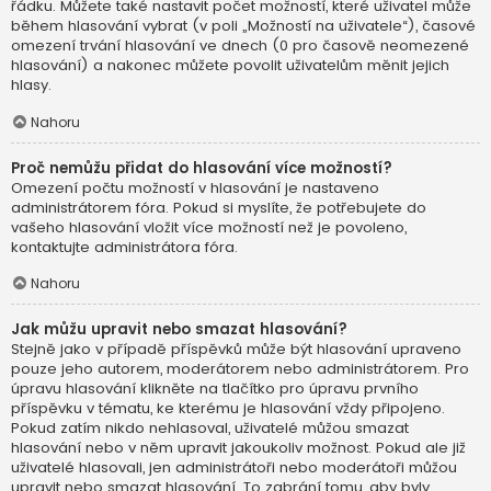
řádku. Můžete také nastavit počet možností, které uživatel může
během hlasování vybrat (v poli „Možností na uživatele“), časové
omezení trvání hlasování ve dnech (0 pro časově neomezené
hlasování) a nakonec můžete povolit uživatelům měnit jejich
hlasy.
Nahoru
Proč nemůžu přidat do hlasování více možností?
Omezení počtu možností v hlasování je nastaveno
administrátorem fóra. Pokud si myslíte, že potřebujete do
vašeho hlasování vložit více možností než je povoleno,
kontaktujte administrátora fóra.
Nahoru
Jak můžu upravit nebo smazat hlasování?
Stejně jako v případě příspěvků může být hlasování upraveno
pouze jeho autorem, moderátorem nebo administrátorem. Pro
úpravu hlasování klikněte na tlačítko pro úpravu prvního
příspěvku v tématu, ke kterému je hlasování vždy připojeno.
Pokud zatím nikdo nehlasoval, uživatelé můžou smazat
hlasování nebo v něm upravit jakoukoliv možnost. Pokud ale již
uživatelé hlasovali, jen administrátoři nebo moderátoři můžou
upravit nebo smazat hlasování. To zabrání tomu, aby byly