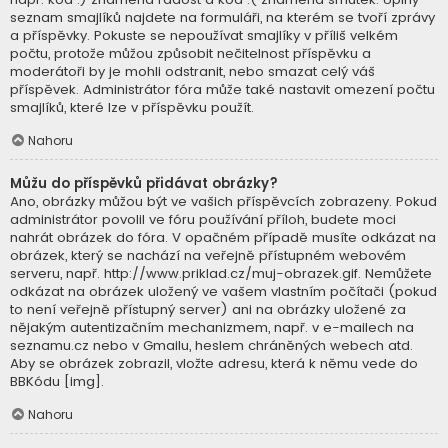
seznam smajlíků najdete na formuláři, na kterém se tvoří zprávy
a příspěvky. Pokuste se nepoužívat smajlíky v příliš velkém
počtu, protože můžou způsobit nečitelnost příspěvku a
moderátoři by je mohli odstranit, nebo smazat celý váš
příspěvek. Administrátor fóra může také nastavit omezení počtu
smajlíků, které lze v příspěvku použít.
Nahoru
Můžu do příspěvků přidávat obrázky?
Ano, obrázky můžou být ve vašich příspěvcích zobrazeny. Pokud
administrátor povolil ve fóru používání příloh, budete moci
nahrát obrázek do fóra. V opačném případě musíte odkázat na
obrázek, který se nachází na veřejně přístupném webovém
serveru, např. http://www.priklad.cz/muj-obrazek.gif. Nemůžete
odkázat na obrázek uložený ve vašem vlastním počítači (pokud
to není veřejně přístupný server) ani na obrázky uložené za
nějakým autentizačním mechanizmem, např. v e-mailech na
seznamu.cz nebo v Gmailu, heslem chráněných webech atd.
Aby se obrázek zobrazil, vložte adresu, která k němu vede do
BBKódu [img].
Nahoru