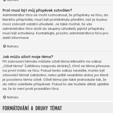
Proč musí být můj příspěvek schválen?
Administrátor fóra se mohl rozhodnout, že příspěvky ve fóru, do
kterého přispíváte, musí být prohlédnuty předtím, než je budou
moci zobrazit ostatní uživatelé. Je také možné, že vás
administrátor fóra vložil do skupiny uživatelů, jejichž příspěvky
musí být schváleny. Kontaktujte, prosím, administrátora fóra pro
další informace.
Nahoru
Jak můžu oživit moje téma?
Při zobrazení tématu můžete oživit téma kliknutím na odkaz
„Oživit téma“ (většinou naspodu stránky), čímž se téma přesune
na první místo ve fóru. Pokud tento odkaz nevidíte, mohlo být
oživování témat zakázáno, nebo ještě neuběhla doba, po které
je povoleno téma oživit. Oživit téma jde také jednoduše tak, že
do něho odešlete příspěvek. Pokud to ale budete dělat, ujistěte
se, že to není proti pravidlům fóra.
Nahoru
Formátování a druhy témat