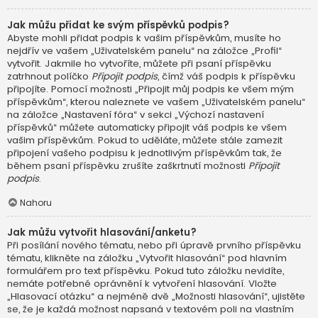
Jak můžu přidat ke svým příspěvků podpis?
Abyste mohli přidat podpis k vašim příspěvkům, musíte ho
nejdřív ve vašem „Uživatelském panelu“ na záložce „Profil“
vytvořit. Jakmile ho vytvoříte, můžete při psaní příspěvku
zatrhnout políčko
Připojit podpis
, čímž váš podpis k příspěvku
připojíte. Pomocí možnosti „Připojit můj podpis ke všem mým
příspěvkům“, kterou naleznete ve vašem „Uživatelském panelu“
na záložce „Nastavení fóra“ v sekci „Výchozí nastavení
příspěvků“ můžete automaticky připojit váš podpis ke všem
vašim příspěvkům. Pokud to uděláte, můžete stále zamezit
připojení vašeho podpisu k jednotlivým příspěvkům tak, že
během psaní příspěvku zrušíte zaškrtnutí možnosti
Připojit
podpis
.
Nahoru
Jak můžu vytvořit hlasování/anketu?
Při posílání nového tématu, nebo při úpravě prvního příspěvku
tématu, klikněte na záložku „Vytvořit hlasování“ pod hlavním
formulářem pro text příspěvku. Pokud tuto záložku nevidíte,
nemáte potřebné oprávnění k vytvoření hlasování. Vložte
„Hlasovací otázku“ a nejméně dvě „Možnosti hlasování“, ujistěte
se, že je každá možnost napsaná v textovém poli na vlastním