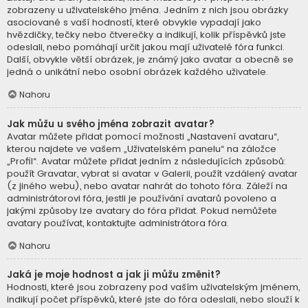
zobrazeny u uživatelského jména. Jedním z nich jsou obrázky
asociované s vaší hodností, které obvykle vypadají jako
hvězdičky, tečky nebo čtverečky a indikují, kolik příspěvků jste
odeslali, nebo pomáhají určit jakou mají uživatelé fóra funkci.
Další, obvykle větší obrázek, je známý jako avatar a obecně se
jedná o unikátní nebo osobní obrázek každého uživatele.
Nahoru
Jak můžu u svého jména zobrazit avatar?
Avatar můžete přidat pomocí možnosti „Nastavení avataru“,
kterou najdete ve vašem „Uživatelském panelu“ na záložce
„Profil“. Avatar můžete přidat jedním z následujících způsobů:
použít Gravatar, vybrat si avatar v Galerii, použít vzdálený avatar
(z jiného webu), nebo avatar nahrát do tohoto fóra. Záleží na
administrátorovi fóra, jestli je používání avatarů povoleno a
jakými způsoby lze avatary do fóra přidat. Pokud nemůžete
avatary používat, kontaktujte administrátora fóra.
Nahoru
Jaká je moje hodnost a jak ji můžu změnit?
Hodnosti, které jsou zobrazeny pod vaším uživatelským jménem,
indikují počet příspěvků, které jste do fóra odeslali, nebo slouží k