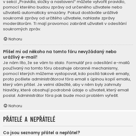
v sekci „Pravidla, složky a nastavení“ můžete vytvořit pravidlo,
pomocí kterého budou zprávy od určeného uživatele nebo
uživatelů automaticky smazány. Pokud dostáváte urážlivé
soukromé zprávy od určitého uživatele, nahlaste zprávy
moderátorům. Ti mají pravomoc zabránit uživateli v odesílání
soukromých zpráv.
Nahoru
Přišel mi od někoho na tomto fóru nevyžádaný nebo
urážlivý e-mail!
Je nám líto, že se vám to stalo. Formulář pro odesílání e-mailů
používaný na tomto fóru obsahuje obranné mechanismy,
pomocí kterých můžeme vystopovat, kdo posílá takové emaily,
proto pošlete administrátorovi fóra email s úplnou kopií emailu,
který vám přišel. Je velmi důležité, aby v něm byly zahrnuty
hlavičky, které obsahují podrobné údaje o uživateli, který email
poslal. Administrátor fóra pak bude moci problém vyřešit.
Nahoru
Přátelé a nepřátelé
Co jsou seznamy přátel a nepřátel?