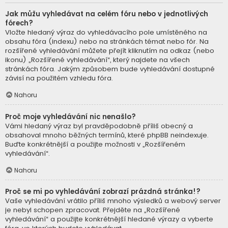
Jak můžu vyhledávat na celém fóru nebo v jednotlivých
fórech?
Vložte hledaný výraz do vyhledávacího pole umístěného na
obsahu fóra (indexu) nebo na stránkách témat nebo fór. Na
rozšířené vyhledávání můžete přejít kliknutím na odkaz (nebo
ikonu) „Rozšířené vyhledávání“, který najdete na všech
stránkách fóra. Jakým způsobem bude vyhledávání dostupné
závisí na použitém vzhledu fóra.
Nahoru
Proč moje vyhledávání nic nenašlo?
Vámi hledaný výraz byl pravděpodobně příliš obecný a
obsahoval mnoho běžných termínů, které phpBB neindexuje.
Buďte konkrétnější a použijte možnosti v „Rozšířeném
vyhledávání“.
Nahoru
Proč se mi po vyhledávání zobrazí prázdná stránka!?
Vaše vyhledávání vrátilo příliš mnoho výsledků a webový server
je nebyl schopen zpracovat. Přejděte na „Rozšířené
vyhledávání“ a použijte konkrétnější hledané výrazy a vyberte