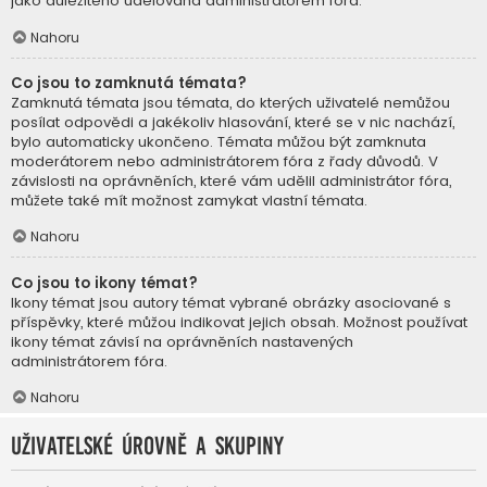
jako důležitého udělována administrátorem fóra.
Nahoru
Co jsou to zamknutá témata?
Zamknutá témata jsou témata, do kterých uživatelé nemůžou
posílat odpovědi a jakékoliv hlasování, které se v nic nachází,
bylo automaticky ukončeno. Témata můžou být zamknuta
moderátorem nebo administrátorem fóra z řady důvodů. V
závislosti na oprávněních, které vám udělil administrátor fóra,
můžete také mít možnost zamykat vlastní témata.
Nahoru
Co jsou to ikony témat?
Ikony témat jsou autory témat vybrané obrázky asociované s
příspěvky, které můžou indikovat jejich obsah. Možnost používat
ikony témat závisí na oprávněních nastavených
administrátorem fóra.
Nahoru
Uživatelské úrovně a skupiny