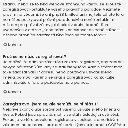
stránku, nebo se to týká webové stránky, na kterou se zkoušíte
zaregistrovat, kontaktujte vašeho právního poradce. Vezměte
prosím na vědomí, že ani phpBB Limited ani majitelé tohoto fóra
nemůžou poskytovat právní poradenství a není kontaktním
místem pro právní zájmy jakéhokoliv druhu, kromě těch
uvedených v otázce „Koho mám kontaktovat ohledně stížnosti
a/nebo právních záležitostí týkajících se tohoto fóra?“.
Nahoru
Proč se nemůžu zaregistrovat?
Je možné, že administrátor fóra zakázal registrace, aby zabránil
novým návštěvníkům, aby se stali členy fóra. Administrátor mohl
také zakázat vaši IP adresu nebo používání uživatelského
jména, pomocí kterého se snažíš zaregistrovat. Kontaktujte
administrátora fóra a požádejte ho o pomoc.
Nahoru
Zaregistroval jsem se, ale nemůžu se přihlásit!
Nejdříve zkontrolujte správnost vašeho uživatelského jména a
hesla. Pokud jsou správné, mohly se stát následující dvě věci.
Pokud je ve fóru povolena registrace v souladu s americkým
zákonem na ochranu soukromí nezletilých na internetu COPPA a