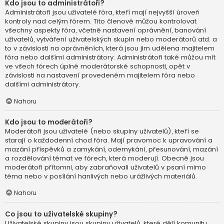
Kdo jsou to administrátoři?
Administrátoři jsou uživatelé fóra, kteří mají nejvyšší úroveň
kontroly nad celým fórem. Tito členové můžou kontrolovat
všechny aspekty fóra, včetně nastavení oprávnění, banování
uživatelů, vytváření uživatelských skupin nebo moderátorů atd. a
to v závislosti na oprávněních, která jsou jim udělena majitelem
fóra nebo dalšími administrátory. Administrátoři také můžou mít
ve všech fórech úplné moderátorské schopnosti, opět v
závislosti na nastavení provedeném majitelem fóra nebo
dalšími administrátory.
Nahoru
Kdo jsou to moderátoři?
Moderátoři jsou uživatelé (nebo skupiny uživatelů), kteří se
starají o každodenní chod fóra. Mají pravomoc k upravování a
mazání příspěvků a zamykání, odemykání, přesunování, mazání
a rozdělování témat ve fórech, která moderují. Obecně jsou
moderátoři přítomni, aby zabraňovali uživatelů v psaní mimo
téma nebo v posílání hanlivých nebo urážlivých materiálů.
Nahoru
Co jsou to uživatelské skupiny?
Uživatelské skupiny jsou skupiny uživatelů, které dělí komunitu