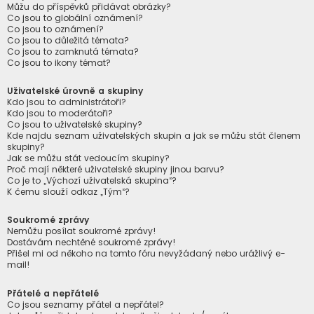
Můžu do příspěvků přidávat obrázky?
Co jsou to globální oznámení?
Co jsou to oznámení?
Co jsou to důležitá témata?
Co jsou to zamknutá témata?
Co jsou to ikony témat?
Uživatelské úrovně a skupiny
Kdo jsou to administrátoři?
Kdo jsou to moderátoři?
Co jsou to uživatelské skupiny?
Kde najdu seznam uživatelských skupin a jak se můžu stát členem
skupiny?
Jak se můžu stát vedoucím skupiny?
Proč mají některé uživatelské skupiny jinou barvu?
Co je to „Výchozí uživatelská skupina“?
K čemu slouží odkaz „Tým“?
Soukromé zprávy
Nemůžu posílat soukromé zprávy!
Dostávám nechtěné soukromé zprávy!
Přišel mi od někoho na tomto fóru nevyžádaný nebo urážlivý e-
mail!
Přátelé a nepřátelé
Co jsou seznamy přátel a nepřátel?