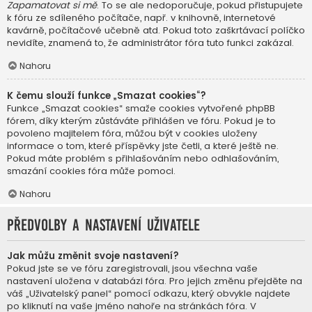
Zapamatovat si mě
. To se ale nedoporučuje, pokud přistupujete
k fóru ze sdíleného počítače, např. v knihovně, internetové
kavárně, počítačové učebně atd. Pokud toto zaškrtávací políčko
nevidíte, znamená to, že administrátor fóra tuto funkci zakázal.
Nahoru
K čemu slouží funkce „Smazat cookies“?
Funkce „Smazat cookies“ smaže cookies vytvořené phpBB
fórem, díky kterým zůstáváte přihlášen ve fóru. Pokud je to
povoleno majitelem fóra, můžou být v cookies uloženy
informace o tom, které příspěvky jste četli, a které ještě ne.
Pokud máte problém s přihlašováním nebo odhlašováním,
smazání cookies fóra může pomoci.
Nahoru
Předvolby a nastavení uživatele
Jak můžu změnit svoje nastavení?
Pokud jste se ve fóru zaregistrovali, jsou všechna vaše
nastavení uložena v databázi fóra. Pro jejich změnu přejděte na
váš „Uživatelský panel“ pomocí odkazu, který obvykle najdete
po kliknutí na vaše jméno nahoře na stránkách fóra. V