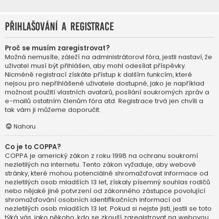
Přihlašování a registrace
Proč se musím zaregistrovat?
Možná nemusíte, záleží na administrátorovi fóra, jestli nastaví, že
uživatel musí být přihlášen, aby mohl odesílat příspěvky.
Nicméně registrací získáte přístup k dalším funkcím, které
nejsou pro nepřihlášené uživatele dostupné, jako je například
možnost použití vlastních avatarů, posílání soukromých zpráv a
e-mailů ostatním členům fóra atd. Registrace trvá jen chvíli a
tak vám ji můžeme doporučit.
Nahoru
Co je to COPPA?
COPPA je americký zákon z roku 1998 na ochranu soukromí
nezletilých na internetu. Tento zákon vyžaduje, aby webové
stránky, které mohou potenciálně shromažďovat informace od
nezletilých osob mladších 13 let, získaly písemný souhlas rodičů
nebo nějaké jiné potvrzení od zákonného zástupce povolující
shromažďování osobních identifikačních informací od
nezletilých osob mladších 13 let. Pokud si nejste jisti, jestli se toto
týká vás, jako někoho, kdo se zkouší zaregistrovat na webovou