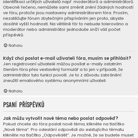
identifikaci určitých uživatelů např. moderátorů a administrátorů.
Obecně řečeno, nemůžete sami změnit znění žádných hodností
ve fóru, protože jsou nastaveny administrátorem fóra. Prosím,
nezatěžujte fórum zbytečným přispíváním jen proto, abyste
dosáhli vyšší hodnosti. Na většině fór to nebude tolerováno a
moderátor nebo administrátor jednoduše sníží váš počet
příspěvků.
Nahoru
Když chci poslat e-mail uživateli fóra, musím se přihlásit?
Jen registrovaní uživatelé můžou posílat e-maily ostatním
členům fóra přes vestavěný formulář a to jen v případě, že
administrátor tuto funkci povolil. Je to z důvodu zabránění
zneužití emailového systému anonymními uživateli.
Nahoru
Psaní příspěvků
Jak můžu vytvořit nové téma nebo poslat odpověď?
Pokud chcete do fóra poslat nové téma, klikněte na tlačítko
„Nové téma“. Pro odeslání odpovědi do existujícího tématu
klikněte na tlačítko „Odpovědět“. Je možné, že se budete muset