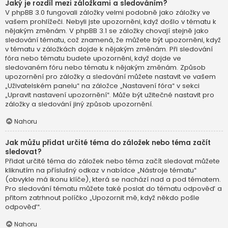
Jaký je rozdíl mezi záložkami a sledováním?
V phpBB 3.0 fungovali záložky velmi podobně jako záložky ve
vašem prohlížeči. Nebyli jste upozorněni, když došlo v tématu k
nějakým změnám. V phpBB 3.1 se záložky chovají stejně jako
sledování tématu, což znamená, že můžete být upozorněni, když
v tématu v záložkách dojde k nějakým změnám. Při sledování
fóra nebo tématu budete upozorněni, když dojde ve
sledovaném fóru nebo tématu k nějakým změnám. Způsob
upozornění pro záložky a sledování můžete nastavit ve vašem
„Uživatelském panelu“ na záložce „Nastavení fóra“ v sekci
„Upravit nastavení upozornění“. Může být užitečné nastavit pro
záložky a sledování jiný způsob upozornění.
Nahoru
Jak můžu přidat určité téma do záložek nebo téma začít
sledovat?
Přidat určité téma do záložek nebo téma začít sledovat můžete
kliknutím na příslušný odkaz v nabídce „Nástroje tématu“
(obvykle má ikonu klíče), která se nachází nad a pod tématem.
Pro sledování tématu můžete také poslat do tématu odpověď a
přitom zatrhnout políčko „Upozornit mě, když někdo pošle
odpověď“.
Nahoru