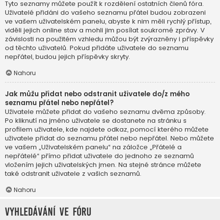
Tyto seznamy můžete použít k rozdělení ostatních členů fóra.
Uživatelé přidáni do vašeho seznamu přátel budou zobrazeni
ve vašem uživatelském panelu, abyste k nim měli rychlý přístup,
viděli jejich online stav a mohli jim posílat soukromé zprávy. V
závislosti na použitém vzhledu můžou být zvýrazněny i příspěvky
od těchto uživatelů. Pokud přidáte uživatele do seznamu
nepřátel, budou jejich příspěvky skryty.
Nahoru
Jak můžu přidat nebo odstranit uživatele do/z mého
seznamu přátel nebo nepřátel?
Uživatele můžete přidat do vašeho seznamu dvěma způsoby.
Po kliknutí na jméno uživatele se dostanete na stránku s
profilem uživatele, kde najdete odkaz, pomocí kterého můžete
uživatele přidat do seznamu přátel nebo nepřátel. Nebo můžete
ve vašem „Uživatelském panelu“ na záložce „Přátelé a
nepřátelé“ přímo přidat uživatele do jednoho ze seznamů
vložením jejich uživatelských jmen. Na stejné stránce můžete
také odstranit uživatele z vašich seznamů.
Nahoru
Vyhledávání ve fóru