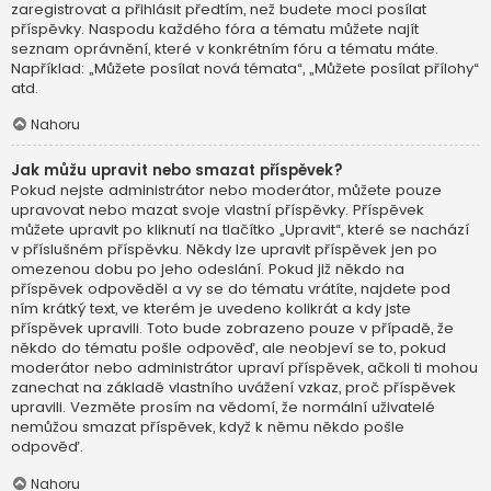
zaregistrovat a přihlásit předtím, než budete moci posílat
příspěvky. Naspodu každého fóra a tématu můžete najít
seznam oprávnění, které v konkrétním fóru a tématu máte.
Například: „Můžete posílat nová témata“, „Můžete posílat přílohy“
atd.
Nahoru
Jak můžu upravit nebo smazat příspěvek?
Pokud nejste administrátor nebo moderátor, můžete pouze
upravovat nebo mazat svoje vlastní příspěvky. Příspěvek
můžete upravit po kliknutí na tlačítko „Upravit“, které se nachází
v příslušném příspěvku. Někdy lze upravit příspěvek jen po
omezenou dobu po jeho odeslání. Pokud již někdo na
příspěvek odpověděl a vy se do tématu vrátíte, najdete pod
ním krátký text, ve kterém je uvedeno kolikrát a kdy jste
příspěvek upravili. Toto bude zobrazeno pouze v případě, že
někdo do tématu pošle odpověď, ale neobjeví se to, pokud
moderátor nebo administrátor upraví příspěvek, ačkoli ti mohou
zanechat na základě vlastního uvážení vzkaz, proč příspěvek
upravili. Vezměte prosím na vědomí, že normální uživatelé
nemůžou smazat příspěvek, když k němu někdo pošle
odpověď.
Nahoru