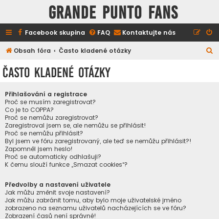
GRANDE PUNTO FANS
Facebook skupina
FAQ
Kontaktujte nás
H
Obsah fóra
Často kladené otázky
l
Často kladené otázky
e
d
Přihlašování a registrace
a
Proč se musím zaregistrovat?
Co je to COPPA?
t
Proč se nemůžu zaregistrovat?
Zaregistroval jsem se, ale nemůžu se přihlásit!
Proč se nemůžu přihlásit?
Byl jsem ve fóru zaregistrovaný, ale teď se nemůžu přihlásit?!
Zapomněl jsem heslo!
Proč se automaticky odhlašuji?
K čemu slouží funkce „Smazat cookies“?
Předvolby a nastavení uživatele
Jak můžu změnit svoje nastavení?
Jak můžu zabránit tomu, aby bylo moje uživatelské jméno
zobrazeno na seznamu uživatelů nacházejících se ve fóru?
Zobrazení časů není správné!