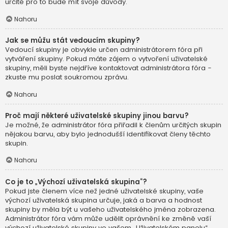
určitě pro to bude mít svoje důvody.
Nahoru
Jak se můžu stát vedoucím skupiny?
Vedoucí skupiny je obvykle určen administrátorem fóra při
vytváření skupiny. Pokud máte zájem o vytvoření uživatelské
skupiny, měli byste nejdříve kontaktovat administrátora fóra -
zkuste mu poslat soukromou zprávu.
Nahoru
Proč mají některé uživatelské skupiny jinou barvu?
Je možné, že administrátor fóra přiřadil k členům určitých skupin
nějakou barvu, aby bylo jednodušší identifikovat členy těchto
skupin.
Nahoru
Co je to „Výchozí uživatelská skupina“?
Pokud jste členem více než jedné uživatelské skupiny, vaše
výchozí uživatelská skupina určuje, jaká a barva a hodnost
skupiny by měla být u vašeho uživatelského jména zobrazena.
Administrátor fóra vám může udělit oprávnění ke změně vaší
výchozí uživatelské skupiny ve vašem „Uživatelském panelu“.