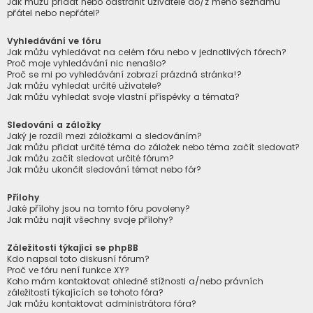
Jak můžu přidat nebo odstranit uživatele do/z mého seznamu
přátel nebo nepřátel?
Vyhledávání ve fóru
Jak můžu vyhledávat na celém fóru nebo v jednotlivých fórech?
Proč moje vyhledávání nic nenašlo?
Proč se mi po vyhledávání zobrazí prázdná stránka!?
Jak můžu vyhledat určité uživatele?
Jak můžu vyhledat svoje vlastní příspěvky a témata?
Sledování a záložky
Jaký je rozdíl mezi záložkami a sledováním?
Jak můžu přidat určité téma do záložek nebo téma začít sledovat?
Jak můžu začít sledovat určité fórum?
Jak můžu ukončit sledování témat nebo fór?
Přílohy
Jaké přílohy jsou na tomto fóru povoleny?
Jak můžu najít všechny svoje přílohy?
Záležitosti týkající se phpBB
Kdo napsal toto diskusní fórum?
Proč ve fóru není funkce XY?
Koho mám kontaktovat ohledně stížnosti a/nebo právních
záležitostí týkajících se tohoto fóra?
Jak můžu kontaktovat administrátora fóra?