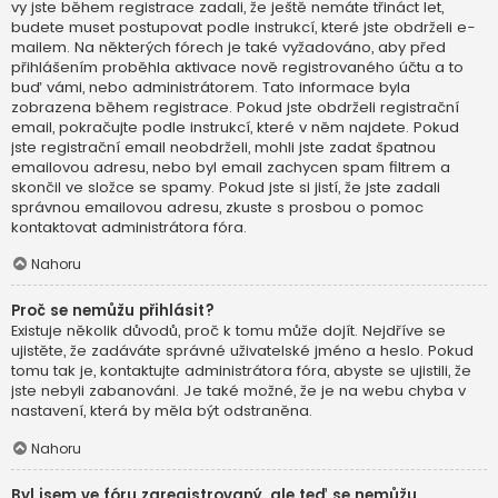
vy jste během registrace zadali, že ještě nemáte třináct let,
budete muset postupovat podle instrukcí, které jste obdrželi e-
mailem. Na některých fórech je také vyžadováno, aby před
přihlášením proběhla aktivace nově registrovaného účtu a to
buď vámi, nebo administrátorem. Tato informace byla
zobrazena během registrace. Pokud jste obdrželi registrační
email, pokračujte podle instrukcí, které v něm najdete. Pokud
jste registrační email neobdrželi, mohli jste zadat špatnou
emailovou adresu, nebo byl email zachycen spam filtrem a
skončil ve složce se spamy. Pokud jste si jistí, že jste zadali
správnou emailovou adresu, zkuste s prosbou o pomoc
kontaktovat administrátora fóra.
Nahoru
Proč se nemůžu přihlásit?
Existuje několik důvodů, proč k tomu může dojít. Nejdříve se
ujistěte, že zadáváte správné uživatelské jméno a heslo. Pokud
tomu tak je, kontaktujte administrátora fóra, abyste se ujistili, že
jste nebyli zabanováni. Je také možné, že je na webu chyba v
nastavení, která by měla být odstraněna.
Nahoru
Byl jsem ve fóru zaregistrovaný, ale teď se nemůžu