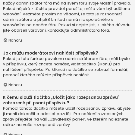
Každý administrátor fóra má na svém fóru svoje vlastní pravidla.
Pokud nějaké z těchto pravidel porušíte, může vám být uděleno
varování. Vezměte prosím na vědomí, že toto je rozhodnutí
administrátora a phpBB Limited nemá nic společného s
varováními na daném fóru. Pokud si nejste jisti, z jakého důvodu
jste obdrželi varování, kontaktujte administrátora fóra.
Nahoru
Jak můžu moderátorovi nahlásit příspěvek?
Pokud je tato funkce povolena administrátorem fóra, měli byste
v příspěvku, který chcete nahlásit, vidět tlačítko (ikonu) pro
nahlášení příspěvku. Po kliknutí na tlačítko se zobrazí formulář,
pomocí kterého můžete příspěvek nahlásit.
Nahoru
K čemu slouží tlačítko „Uložit jako rozepsanou zprávu“
zobrazené při psaní příspěvku?
Pomocí tohoto tlačítka můžete uložit rozepsanou zprávu, abyste
ji mohli dokončit a odeslat později. Pro načtení rozepsaných
zpráv přejděte na váš „Uživatelský panel“, ve kterém naleznete
odkaz na vaše rozepsané zprávy.
Nahoru