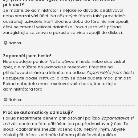
přihlásit?!
Je možné, že administrátor z nějakého důvodu deaktivoval
nebo smazal váš účet. Na některých fórech také pravidelně
odstraňují uživatele, kteří dlouhou dobu do fóra nic nenapsali,
čímž se zmenší velikost databáze. Pokud je to váš případ,
zaregistrujte se znovu a pokuste se více zapojit do diskuzí.
Nahoru
Zapomněl jsem heslo!
Nepropadejte panice! Vaše původní heslo nelze sice získat
zpět, ale můžete ho jednoduše resetovat. Přejděte na
přihlašovací stránku a klikněte na odkaz
Zapomněl/a jsem heslo
.
Postupujte podle instrukcí a brzy se opět budete moci přihlásit.
Pokud nebudete moci resetovat vaše heslo, kontaktujte
administrátora fóra.
Nahoru
Proč se automaticky odhlašuji?
Pokud nezatrhnete během přihlašování políčko
Zapamatovat si
mě
zůstanete na fóru přihlášen jen po přednastavený čas. To
slouží k zabránění zneužití vašeho účtu někým jiným. Abyste
zůstali přihlášeni, zatrhněte během přihlašování políčko