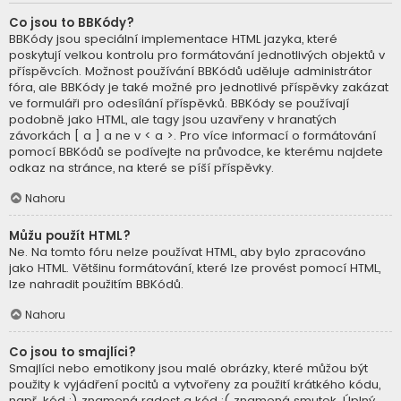
Co jsou to BBKódy?
BBKódy jsou speciální implementace HTML jazyka, které
poskytují velkou kontrolu pro formátování jednotlivých objektů v
příspěvcích. Možnost používání BBKódů uděluje administrátor
fóra, ale BBKódy je také možné pro jednotlivé příspěvky zakázat
ve formuláři pro odesílání příspěvků. BBKódy se používají
podobně jako HTML, ale tagy jsou uzavřeny v hranatých
závorkách [ a ] a ne v < a >. Pro více informací o formátování
pomocí BBKódů se podívejte na průvodce, ke kterému najdete
odkaz na stránce, na které se píší příspěvky.
Nahoru
Můžu použít HTML?
Ne. Na tomto fóru nelze používat HTML, aby bylo zpracováno
jako HTML. Většinu formátování, které lze provést pomocí HTML,
lze nahradit použitím BBKódů.
Nahoru
Co jsou to smajlíci?
Smajlíci nebo emotikony jsou malé obrázky, které můžou být
použity k vyjádření pocitů a vytvořeny za použití krátkého kódu,
např. kód :) znamená radost a kód :( znamená smutek. Úplný