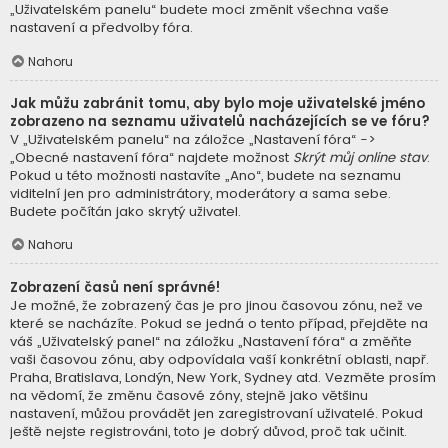
„Uživatelském panelu“ budete moci změnit všechna vaše
nastavení a předvolby fóra.
Nahoru
Jak můžu zabránit tomu, aby bylo moje uživatelské jméno
zobrazeno na seznamu uživatelů nacházejících se ve fóru?
V „Uživatelském panelu“ na záložce „Nastavení fóra“ ->
„Obecné nastavení fóra“ najdete možnost
Skrýt můj online stav
.
Pokud u této možnosti nastavíte „Ano“, budete na seznamu
viditelní jen pro administrátory, moderátory a sama sebe.
Budete počítán jako skrytý uživatel.
Nahoru
Zobrazení časů není správné!
Je možné, že zobrazený čas je pro jinou časovou zónu, než ve
které se nacházíte. Pokud se jedná o tento případ, přejděte na
váš „Uživatelský panel“ na záložku „Nastavení fóra“ a změňte
vaši časovou zónu, aby odpovídala vaší konkrétní oblasti, např.
Praha, Bratislava, Londýn, New York, Sydney atd. Vezměte prosím
na vědomí, že změnu časové zóny, stejně jako většinu
nastavení, můžou provádět jen zaregistrovaní uživatelé. Pokud
ještě nejste registrováni, toto je dobrý důvod, proč tak učinit.