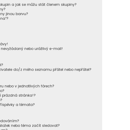
kupin a jak se můžu stát členem skupiny?
ny?
iny jinou barvu?
ina“?
!
ávy!
u nevyžádaný nebo urážlivý e-mail!
l?
živatele do/z mého seznamu přátel nebo nepřátel?
u nebo v jednotlivých fórech?
lo?
í prázdná stránka!?
e?
příspěvky a témata?
sledováním?
áložek nebo téma začít sledovat?