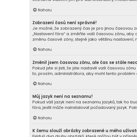
Nahoru
Zobrazení časů není správné!
Je možné, že zobrazený čas je pro jinou časovou zó
„Nastavení fóra“ a změňte vaši časovou zónu, aby o
změnu časové zóny, stejně jako většinu nastavení, mů
Nahoru
Změnil jsem časovou zónu, ale čas se stále nez
Pokud jste si jisti, že jste nastavili vaši časovou
to, prosím, administrátora, aby mohl tento problém o
Nahoru
Můj jazyk není na seznamu!
Pokud váš jazyk není na seznamu jazyků, tak ho buď
fóra, jestli může nainstalovat požadovaný jazyk. Po
Nahoru
K čemu slouží obrázky zobrazené u mého uživa
Existují dva druhy obrázků, které můžou být v přís