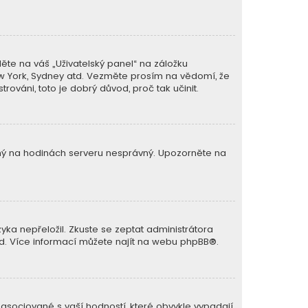
ěte na váš „Uživatelský panel“ na záložku
New York, Sydney atd. Vezměte prosím na vědomí, že
rováni, toto je dobrý důvod, proč tak učinit.
avený na hodinách serveru nesprávný. Upozorněte na
ka nepřeložil. Zkuste se zeptat administrátora
lad. Více informací můžete najít na webu
phpBB
®.
 asociované s vaší hodností, které obvykle vypadají