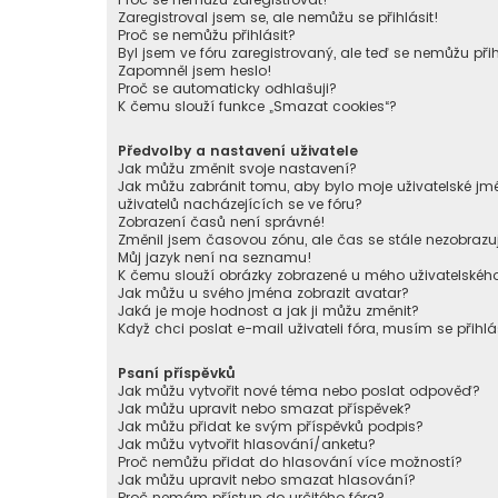
Zaregistroval jsem se, ale nemůžu se přihlásit!
Proč se nemůžu přihlásit?
Byl jsem ve fóru zaregistrovaný, ale teď se nemůžu přih
Zapomněl jsem heslo!
Proč se automaticky odhlašuji?
K čemu slouží funkce „Smazat cookies“?
Předvolby a nastavení uživatele
Jak můžu změnit svoje nastavení?
Jak můžu zabránit tomu, aby bylo moje uživatelské 
uživatelů nacházejících se ve fóru?
Zobrazení časů není správné!
Změnil jsem časovou zónu, ale čas se stále nezobrazu
Můj jazyk není na seznamu!
K čemu slouží obrázky zobrazené u mého uživatelské
Jak můžu u svého jména zobrazit avatar?
Jaká je moje hodnost a jak ji můžu změnit?
Když chci poslat e-mail uživateli fóra, musím se přihlá
Psaní příspěvků
Jak můžu vytvořit nové téma nebo poslat odpověď?
Jak můžu upravit nebo smazat příspěvek?
Jak můžu přidat ke svým příspěvků podpis?
Jak můžu vytvořit hlasování/anketu?
Proč nemůžu přidat do hlasování více možností?
Jak můžu upravit nebo smazat hlasování?
Proč nemám přístup do určitého fóra?