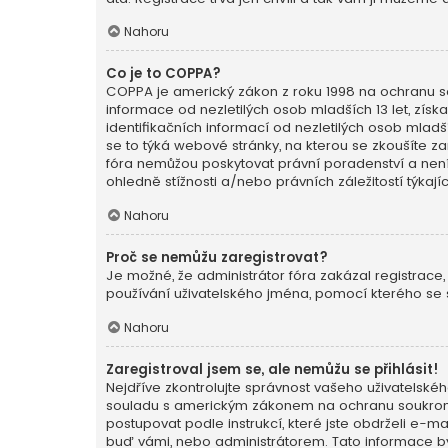
Nahoru
Co je to COPPA?
COPPA je americký zákon z roku 1998 na ochranu so
informace od nezletilých osob mladších 13 let, zí
identifikačních informací od nezletilých osob mladšíc
se to týká webové stránky, na kterou se zkoušíte z
fóra nemůžou poskytovat právní poradenství a nen
ohledně stížnosti a/nebo právních záležitostí týkají
Nahoru
Proč se nemůžu zaregistrovat?
Je možné, že administrátor fóra zakázal registrace,
používání uživatelského jména, pomocí kterého se s
Nahoru
Zaregistroval jsem se, ale nemůžu se přihlásit!
Nejdříve zkontrolujte správnost vašeho uživatelskéh
souladu s americkým zákonem na ochranu soukromí n
postupovat podle instrukcí, které jste obdrželi e-
buď vámi, nebo administrátorem. Tato informace byl