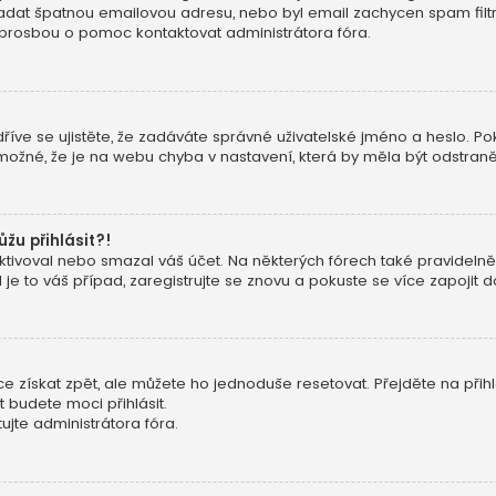
 zadat špatnou emailovou adresu, nebo byl email zachycen spam filtre
 prosbou o pomoc kontaktovat administrátora fóra.
dříve se ujistěte, že zadáváte správné uživatelské jméno a heslo. Pok
ké možné, že je na webu chyba v nastavení, která by měla být odstran
ůžu přihlásit?!
ivoval nebo smazal váš účet. Na některých fórech také pravidelně o
e to váš případ, zaregistrujte se znovu a pokuste se více zapojit do
 získat zpět, ale můžete ho jednoduše resetovat. Přejděte na přih
t budete moci přihlásit.
jte administrátora fóra.