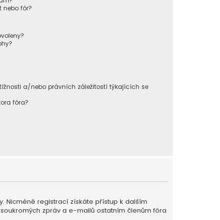
órum?
 nebo fór?
ovoleny?
ohy?
nosti a/nebo právních záležitostí týkajících se
ora fóra?
ky. Nicméně registrací získáte přístup k dalším
ání soukromých zpráv a e-mailů ostatním členům fóra