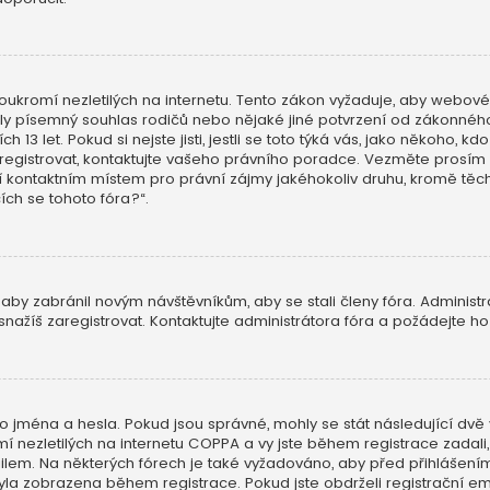
ukromí nezletilých na internetu. Tento zákon vyžaduje, aby webov
skaly písemný souhlas rodičů nebo nějaké jiné potvrzení od zákonn
h 13 let. Pokud si nejste jisti, jestli se toto týká vás, jako někoho,
aregistrovat, kontaktujte vašeho právního poradce. Vezměte prosím 
í kontaktním místem pro právní zájmy jakéhokoliv druhu, kromě t
cích se tohoto fóra?“.
 aby zabránil novým návštěvníkům, aby se stali členy fóra. Administ
nažíš zaregistrovat. Kontaktujte administrátora fóra a požádejte h
o jména a hesla. Pokud jsou správné, mohly se stát následující dvě 
ezletilých na internetu COPPA a vy jste během registrace zadali, ž
mailem. Na některých fórech je také vyžadováno, aby před přihlášen
a zobrazena během registrace. Pokud jste obdrželi registrační emai