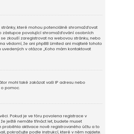
é stránky, které mohou potenciálně shromažďovat
ého zástupce povolující shromažďování osobních
 kdo se zkouší zaregistrovat na webovou stránku, nebo
na vědomí, že ani phpBB Limited ani majitelé tohoto
ěch uvedených v otázce „Koho mám kontaktovat
rátor mohl také zakázat vaši IP adresu nebo
o o pomoc.
věci. Pokud je ve fóru povolena registrace v
e ještě nemáte třináct let, budete muset
ím proběhla aktivace nově registrovaného účtu a to
l, pokračujte podle instrukcí, které v něm najdete.