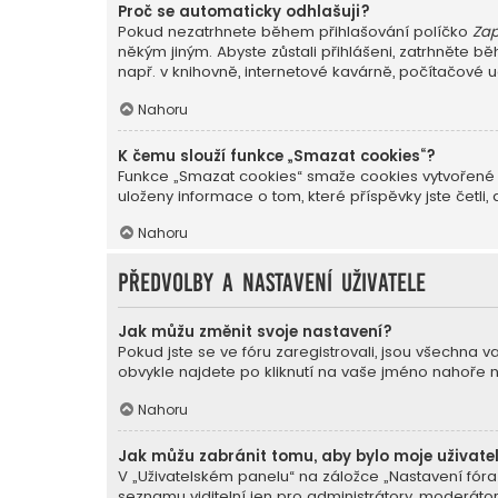
Proč se automaticky odhlašuji?
Pokud nezatrhnete během přihlašování políčko
Zap
někým jiným. Abyste zůstali přihlášeni, zatrhněte 
např. v knihovně, internetové kavárně, počítačové u
Nahoru
K čemu slouží funkce „Smazat cookies“?
Funkce „Smazat cookies“ smaže cookies vytvořené p
uloženy informace o tom, které příspěvky jste čet
Nahoru
Předvolby a nastavení uživatele
Jak můžu změnit svoje nastavení?
Pokud jste se ve fóru zaregistrovali, jsou všechna 
obvykle najdete po kliknutí na vaše jméno nahoře 
Nahoru
Jak můžu zabránit tomu, aby bylo moje uživate
V „Uživatelském panelu“ na záložce „Nastavení fór
seznamu viditelní jen pro administrátory, moderátor