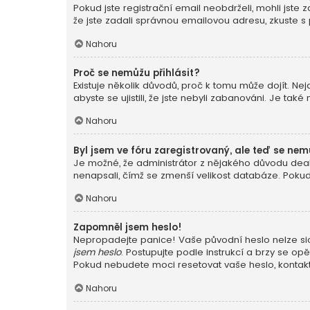
Pokud jste registrační email neobdrželi, mohli jste
že jste zadali správnou emailovou adresu, zkuste s
Nahoru
Proč se nemůžu přihlásit?
Existuje několik důvodů, proč k tomu může dojít. Nej
abyste se ujistili, že jste nebyli zabanováni. Je ta
Nahoru
Byl jsem ve fóru zaregistrovaný, ale teď se nem
Je možné, že administrátor z nějakého důvodu deakt
nenapsali, čímž se zmenší velikost databáze. Pokud j
Nahoru
Zapomněl jsem heslo!
Nepropadejte panice! Vaše původní heslo nelze sice
jsem heslo
. Postupujte podle instrukcí a brzy se opě
Pokud nebudete moci resetovat vaše heslo, kontaktu
Nahoru