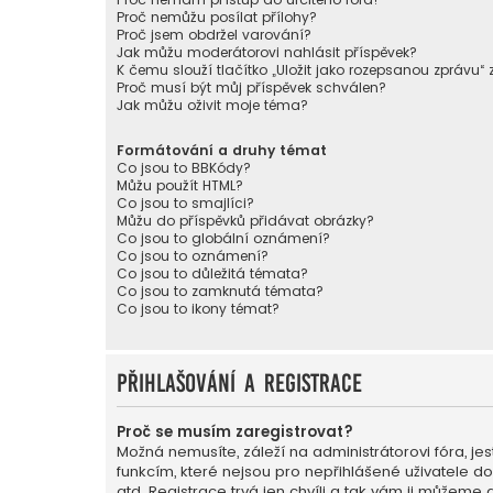
Proč nemůžu posílat přílohy?
Proč jsem obdržel varování?
Jak můžu moderátorovi nahlásit příspěvek?
K čemu slouží tlačítko „Uložit jako rozepsanou zprávu“
Proč musí být můj příspěvek schválen?
Jak můžu oživit moje téma?
Formátování a druhy témat
Co jsou to BBKódy?
Můžu použít HTML?
Co jsou to smajlíci?
Můžu do příspěvků přidávat obrázky?
Co jsou to globální oznámení?
Co jsou to oznámení?
Co jsou to důležitá témata?
Co jsou to zamknutá témata?
Co jsou to ikony témat?
Přihlašování a registrace
Proč se musím zaregistrovat?
Možná nemusíte, záleží na administrátorovi fóra, jest
funkcím, které nejsou pro nepřihlášené uživatele d
atd. Registrace trvá jen chvíli a tak vám ji můžeme 