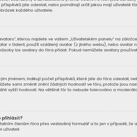
k příspěvků jste odeslali, nebo pomáhají určit jakou mají uživatelé fó
brázek každého uživatele.
ataru“, kterou najdete ve vašem „Uživatelském panelu“ na záložce „
atar v Galerii, použít vzdálený avatar (z jiného webu), nebo avatar n
způsoby lze avatary do fóra přidat. Pokud nemůžete avatary používat,
m jménem, indikují počet příspěvků, které jste do fóra odeslali, nebo 
ete sami změnit znění žádných hodností ve fóru, protože jsou nast
hli vyšší hodnosti. Na většině fór to nebude tolerováno a moderát
 přihlásit?
tatním členům fóra přes vestavěný formulář a to jen v případě, že ad
uživateli.