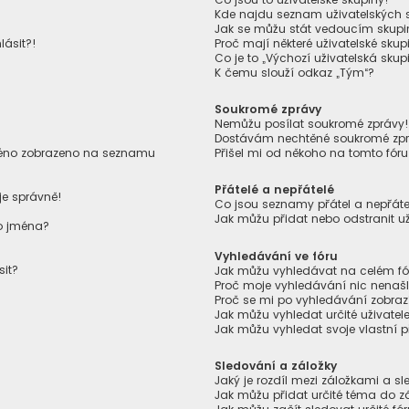
Kde najdu seznam uživatelských s
Jak se můžu stát vedoucím skupi
lásit?!
Proč mají některé uživatelské skup
Co je to „Výchozí uživatelská skup
K čemu slouží odkaz „Tým“?
Soukromé zprávy
Nemůžu posílat soukromé zprávy
Dostávám nechtěné soukromé zpr
jméno zobrazeno na seznamu
Přišel mi od někoho na tomto fór
Přátelé a nepřátelé
je správně!
Co jsou seznamy přátel a nepřáte
Jak můžu přidat nebo odstranit u
ho jména?
Vyhledávání ve fóru
sit?
Jak můžu vyhledávat na celém fór
Proč moje vyhledávání nic nenaš
Proč se mi po vyhledávání zobraz
Jak můžu vyhledat určité uživatel
Jak můžu vyhledat svoje vlastní 
Sledování a záložky
Jaký je rozdíl mezi záložkami a 
Jak můžu přidat určité téma do z