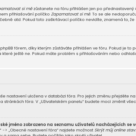
amatovat si mě
zůstanete na fóru přihlášen jen po přednastavený č
během přihlašování políčko
Zapamatovat si mě
. To se ale nedoporuču
čebně atd. Pokud toto zaškrtávací políčko nevidíte, znamená to, že a
hpBB fórem, díky kterým zůstáváte přihlášen ve fóru. Pokud je to p
li, a které ještě ne. Pokud máte problém s přihlašováním nebo odhl
vaše nastavení uložena v databázi fóra. Pro jejich změnu přejděte n
na stránkách fóra. V „Uživatelském panelu“ budete moci změnit vše
lské jméno zobrazeno na seznamu uživatelů nacházejících se v
a“ -> „Obecné nastavení fóra“ najdete možnost
Skrýt můj online stav
y a sama sebe. Budete počítán jako skrytý uživatel.