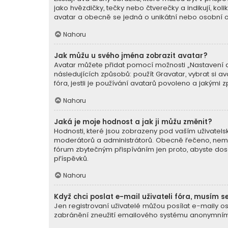
jako hvězdičky, tečky nebo čtverečky a indikují, koli
avatar a obecně se jedná o unikátní nebo osobní o
Nahoru
Jak můžu u svého jména zobrazit avatar?
Avatar můžete přidat pomocí možnosti „Nastavení av
následujících způsobů: použít Gravatar, vybrat si av
fóra, jestli je používání avatarů povoleno a jakými 
Nahoru
Jaká je moje hodnost a jak ji můžu změnit?
Hodnosti, které jsou zobrazeny pod vaším uživatelský
moderátorů a administrátorů. Obecně řečeno, nemůž
fórum zbytečným přispíváním jen proto, abyste dosá
příspěvků.
Nahoru
Když chci poslat e-mail uživateli fóra, musím se
Jen registrovaní uživatelé můžou posílat e-maily os
zabránění zneužití emailového systému anonymními 