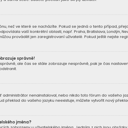
nu, než ve které se nacházíte. Pokud se jedná o tento případ, přejd
dpovídala vaší konkrétní oblasti, např. Praha, Bratislava, Londýn, 
žou provádět jen zaregistrovaní uživatelé. Pokud ještě nejste regist
obrazuje správně!
 zónu správně, ale čas se stále zobrazuje nesprávně, pak je čas nast
dstranit.
 administrátor nenainstaloval, nebo nikdo toto fórum do vašeho jazy
kud překlad do vašeho jazyku neexistuje, můžete vytvořit nový přek
telského jména?
pěvcích zobrazeny u uživatelského jména. Jedním z nich jsou obrázky