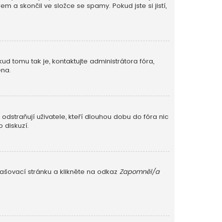
m a skončil ve složce se spamy. Pokud jste si jistí,
ud tomu tak je, kontaktujte administrátora fóra,
ěna.
dstraňují uživatele, kteří dlouhou dobu do fóra nic
 diskuzí.
lašovací stránku a klikněte na odkaz
Zapomněl/a