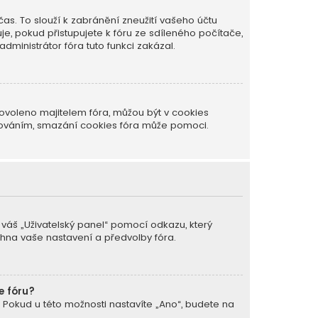
as. To slouží k zabránění zneužití vašeho účtu
je, pokud přistupujete k fóru ze sdíleného počítače,
dministrátor fóra tuto funkci zakázal.
ovoleno majitelem fóra, můžou být v cookies
ašováním, smazání cookies fóra může pomoci.
a váš „Uživatelský panel“ pomocí odkazu, který
chna vaše nastavení a předvolby fóra.
e fóru?
. Pokud u této možnosti nastavíte „Ano“, budete na