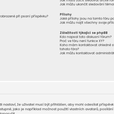
Jak můžu začít sledovat určité f
Jak můžu ukončit sledování témat
Přílohy
 zobrazené při psaní příspěvku?
Jaké přílohy jsou na tomto fóru p
Jak můžu najít všechny svoje příl
Záležitosti týkající se phpBB
Kdo napsal toto diskusní fórum?
Proč ve fóru není funkce XY?
Koho mám kontaktovat ohledně stíž
tohoto fóra?
Jak můžu kontaktovat administrát
li nastaví, že uživatel musí být přihlášen, aby mohl odesílat příspěv
ostupné, jako je například možnost použití vlastních avatarů, posíl
doporučit.