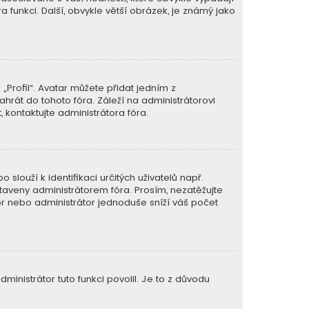
ra funkci. Další, obvykle větší obrázek, je známý jako
Profil“. Avatar můžete přidat jedním z
ahrát do tohoto fóra. Záleží na administrátorovi
 kontaktujte administrátora fóra.
slouží k identifikaci určitých uživatelů např.
aveny administrátorem fóra. Prosím, nezatěžujte
or nebo administrátor jednoduše sníží váš počet
ministrátor tuto funkci povolil. Je to z důvodu