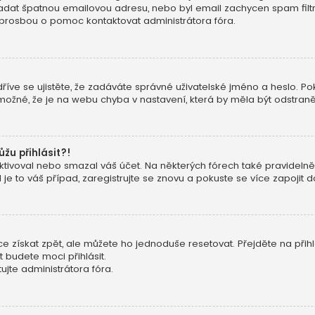
 zadat špatnou emailovou adresu, nebo byl email zachycen spam filtre
 prosbou o pomoc kontaktovat administrátora fóra.
dříve se ujistěte, že zadáváte správné uživatelské jméno a heslo. Pok
ké možné, že je na webu chyba v nastavení, která by měla být odstran
ůžu přihlásit?!
ivoval nebo smazal váš účet. Na některých fórech také pravidelně o
e to váš případ, zaregistrujte se znovu a pokuste se více zapojit do
 získat zpět, ale můžete ho jednoduše resetovat. Přejděte na přih
t budete moci přihlásit.
jte administrátora fóra.