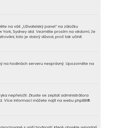
ěte na váš „Uživatelský panel“ na záložku
New York, Sydney atd. Vezměte prosím na vědomí, že
rováni, toto je dobrý důvod, proč tak učinit.
avený na hodinách serveru nesprávný. Upozorněte na
ka nepřeložil. Zkuste se zeptat administrátora
lad. Více informací můžete najít na webu
phpBB
®.
 asociované s vaší hodností, které obvykle vypadají