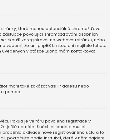
é stránky, které mohou potenciálně shromažďovat
ého zástupce povolující shromažďování osobních
 kdo se zkouší zaregistrovat na webovou stránku, nebo
na vědomí, že ani phpBB Limited ani majitelé tohoto
ěch uvedených v otázce „Koho mám kontaktovat
rátor mohl také zakázat vaši IP adresu nebo
o o pomoc.
věci. Pokud je ve fóru povolena registrace v
e ještě nemáte třináct let, budete muset
ím proběhla aktivace nově registrovaného účtu a to
l, pokračujte podle instrukcí, které v něm najdete.