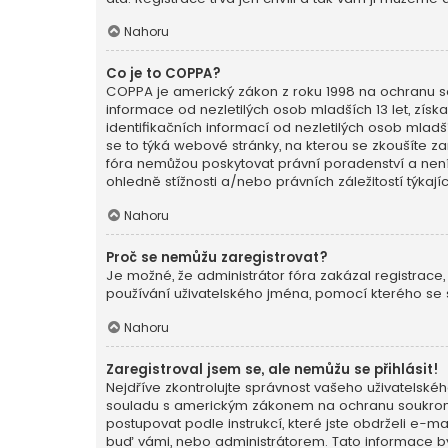
Nahoru
Co je to COPPA?
COPPA je americký zákon z roku 1998 na ochranu so
informace od nezletilých osob mladších 13 let, zí
identifikačních informací od nezletilých osob mladšíc
se to týká webové stránky, na kterou se zkoušíte z
fóra nemůžou poskytovat právní poradenství a nen
ohledně stížnosti a/nebo právních záležitostí týkají
Nahoru
Proč se nemůžu zaregistrovat?
Je možné, že administrátor fóra zakázal registrace,
používání uživatelského jména, pomocí kterého se s
Nahoru
Zaregistroval jsem se, ale nemůžu se přihlásit!
Nejdříve zkontrolujte správnost vašeho uživatelskéh
souladu s americkým zákonem na ochranu soukromí n
postupovat podle instrukcí, které jste obdrželi e-
buď vámi, nebo administrátorem. Tato informace byl