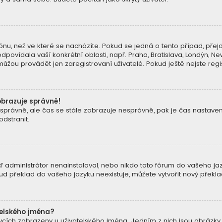
nu, než ve které se nacházíte. Pokud se jedná o tento případ, přejd
dpovídala vaší konkrétní oblasti, např. Praha, Bratislava, Londýn, 
žou provádět jen zaregistrovaní uživatelé. Pokud ještě nejste regist
obrazuje správně!
 zónu správně, ale čas se stále zobrazuje nesprávně, pak je čas nast
dstranit.
 administrátor nenainstaloval, nebo nikdo toto fórum do vašeho jazy
kud překlad do vašeho jazyku neexistuje, můžete vytvořit nový přek
telského jména?
pěvcích zobrazeny u uživatelského jména. Jedním z nich jsou obrázky