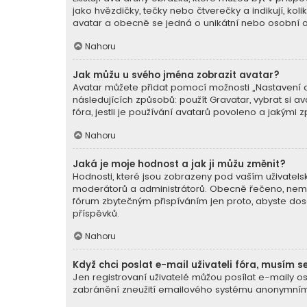
jako hvězdičky, tečky nebo čtverečky a indikují, koli
avatar a obecně se jedná o unikátní nebo osobní o
Nahoru
Jak můžu u svého jména zobrazit avatar?
Avatar můžete přidat pomocí možnosti „Nastavení av
následujících způsobů: použít Gravatar, vybrat si av
fóra, jestli je používání avatarů povoleno a jakými 
Nahoru
Jaká je moje hodnost a jak ji můžu změnit?
Hodnosti, které jsou zobrazeny pod vaším uživatelský
moderátorů a administrátorů. Obecně řečeno, nemůž
fórum zbytečným přispíváním jen proto, abyste dosá
příspěvků.
Nahoru
Když chci poslat e-mail uživateli fóra, musím se
Jen registrovaní uživatelé můžou posílat e-maily os
zabránění zneužití emailového systému anonymními 