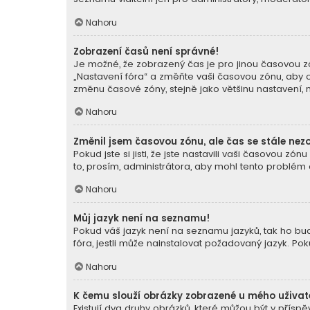
Nahoru
Zobrazení časů není správné!
Je možné, že zobrazený čas je pro jinou časovou zó
„Nastavení fóra“ a změňte vaši časovou zónu, aby o
změnu časové zóny, stejně jako většinu nastavení, mů
Nahoru
Změnil jsem časovou zónu, ale čas se stále nez
Pokud jste si jisti, že jste nastavili vaši časovou
to, prosím, administrátora, aby mohl tento problém o
Nahoru
Můj jazyk není na seznamu!
Pokud váš jazyk není na seznamu jazyků, tak ho buď
fóra, jestli může nainstalovat požadovaný jazyk. Po
Nahoru
K čemu slouží obrázky zobrazené u mého uživa
Existují dva druhy obrázků, které můžou být v přís