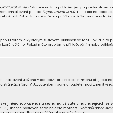
amatovat si mě
zůstanete na fóru přihlášen jen po přednastavený č
během přihlašování políčko
Zapamatovat si mě
. To se ale nedoporuču
čebně atd. Pokud toto zaškrtávací políčko nevidíte, znamená to, že a
hpBB fórem, díky kterým zůstáváte přihlášen ve fóru. Pokud je to p
li, a které ještě ne. Pokud máte problém s přihlašováním nebo odhl
vaše nastavení uložena v databázi fóra. Pro jejich změnu přejděte n
na stránkách fóra. V „Uživatelském panelu“ budete moci změnit vše
lské jméno zobrazeno na seznamu uživatelů nacházejících se v
a“ -> „Obecné nastavení fóra“ najdete možnost
Skrýt můj online stav
y a sama sebe. Budete počítán jako skrytý uživatel.