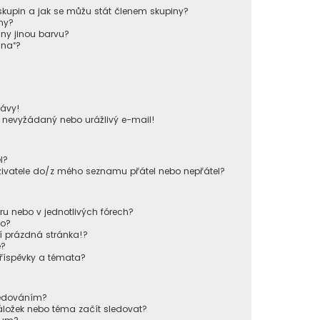
kupin a jak se můžu stát členem skupiny?
ny?
iny jinou barvu?
ina“?
!
ávy!
u nevyžádaný nebo urážlivý e-mail!
l?
živatele do/z mého seznamu přátel nebo nepřátel?
u nebo v jednotlivých fórech?
lo?
í prázdná stránka!?
e?
příspěvky a témata?
sledováním?
áložek nebo téma začít sledovat?