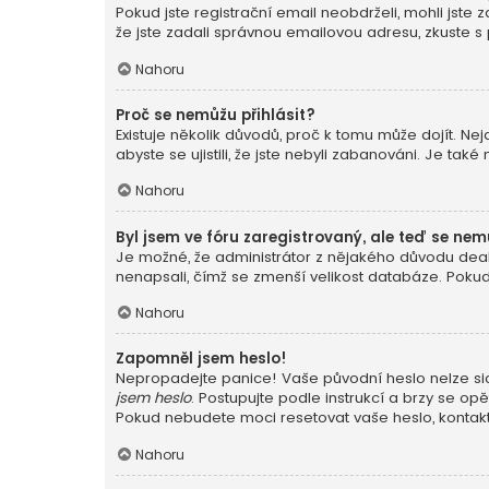
Pokud jste registrační email neobdrželi, mohli jste
že jste zadali správnou emailovou adresu, zkuste s
Nahoru
Proč se nemůžu přihlásit?
Existuje několik důvodů, proč k tomu může dojít. Nej
abyste se ujistili, že jste nebyli zabanováni. Je ta
Nahoru
Byl jsem ve fóru zaregistrovaný, ale teď se nem
Je možné, že administrátor z nějakého důvodu deakt
nenapsali, čímž se zmenší velikost databáze. Pokud j
Nahoru
Zapomněl jsem heslo!
Nepropadejte panice! Vaše původní heslo nelze sice
jsem heslo
. Postupujte podle instrukcí a brzy se opě
Pokud nebudete moci resetovat vaše heslo, kontaktu
Nahoru