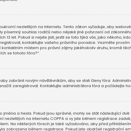
ukromí nezletilých na internetu. Tento zákon vyžaduje, aby webov
skaly písemný souhlas rodičů nebo nějaké jiné potvrzení od zákonn
h 13 let. Pokud si nejste jisti, jestli se toto týká vás, jako někoho,
aregistrovat, kontaktujte vašeho právního poradce. Vezměte prosím 
í kontaktním místem pro právní zájmy jakéhokoliv druhu, kromě t
cích se tohoto fóra?“.
 aby zabránil novým návštěvníkům, aby se stali členy fóra. Administ
nažíš zaregistrovat. Kontaktujte administrátora fóra a požádejte h
o jména a hesla. Pokud jsou správné, mohly se stát následující dvě 
ezletilých na internetu COPPA a vy jste během registrace zadali, ž
mailem. Na některých fórech je také vyžadováno, aby před přihlášen
a zobrazena během registrace. Pokud jste obdrželi registrační emai