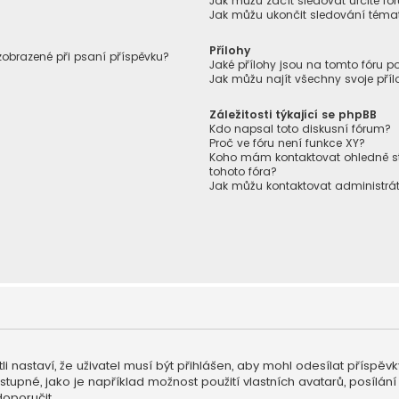
Jak můžu začít sledovat určité f
Jak můžu ukončit sledování témat
Přílohy
 zobrazené při psaní příspěvku?
Jaké přílohy jsou na tomto fóru p
Jak můžu najít všechny svoje příl
Záležitosti týkající se phpBB
Kdo napsal toto diskusní fórum?
Proč ve fóru není funkce XY?
Koho mám kontaktovat ohledně stíž
tohoto fóra?
Jak můžu kontaktovat administrát
li nastaví, že uživatel musí být přihlášen, aby mohl odesílat příspěv
ostupné, jako je například možnost použití vlastních avatarů, posíl
doporučit.