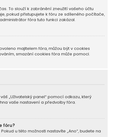
as. To slouží k zabránění zneužití vašeho účtu
je, pokud přistupujete k fóru ze sdíleného počítače,
dministrátor fóra tuto funkci zakázal.
ovoleno majitelem fóra, můžou být v cookies
ašováním, smazání cookies fóra může pomoci.
a váš „Uživatelský panel“ pomocí odkazu, který
chna vaše nastavení a předvolby fóra.
e fóru?
. Pokud u této možnosti nastavíte „Ano“, budete na