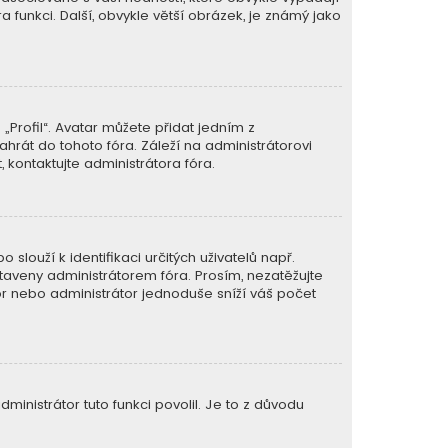
ra funkci. Další, obvykle větší obrázek, je známý jako
Profil“. Avatar můžete přidat jedním z
ahrát do tohoto fóra. Záleží na administrátorovi
 kontaktujte administrátora fóra.
slouží k identifikaci určitých uživatelů např.
aveny administrátorem fóra. Prosím, nezatěžujte
or nebo administrátor jednoduše sníží váš počet
ministrátor tuto funkci povolil. Je to z důvodu