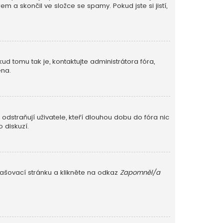
m a skončil ve složce se spamy. Pokud jste si jistí,
ud tomu tak je, kontaktujte administrátora fóra,
ěna.
dstraňují uživatele, kteří dlouhou dobu do fóra nic
 diskuzí.
lašovací stránku a klikněte na odkaz
Zapomněl/a