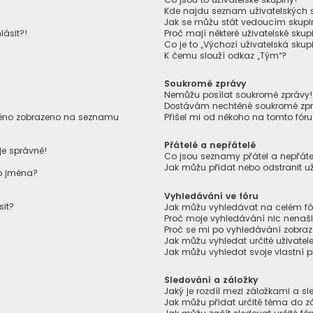
Kde najdu seznam uživatelských s
Jak se můžu stát vedoucím skupi
lásit?!
Proč mají některé uživatelské skup
Co je to „Výchozí uživatelská skup
K čemu slouží odkaz „Tým“?
Soukromé zprávy
Nemůžu posílat soukromé zprávy
Dostávám nechtěné soukromé zpr
jméno zobrazeno na seznamu
Přišel mi od někoho na tomto fór
Přátelé a nepřátelé
je správně!
Co jsou seznamy přátel a nepřáte
Jak můžu přidat nebo odstranit u
ho jména?
Vyhledávání ve fóru
sit?
Jak můžu vyhledávat na celém fór
Proč moje vyhledávání nic nenaš
Proč se mi po vyhledávání zobraz
Jak můžu vyhledat určité uživatel
Jak můžu vyhledat svoje vlastní 
Sledování a záložky
Jaký je rozdíl mezi záložkami a 
Jak můžu přidat určité téma do z