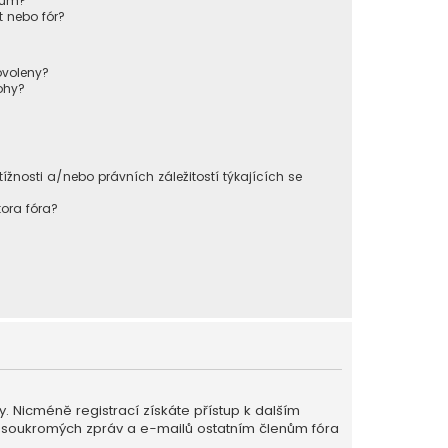
órum?
 nebo fór?
ovoleny?
ohy?
nosti a/nebo právních záležitostí týkajících se
ora fóra?
ky. Nicméně registrací získáte přístup k dalším
ání soukromých zpráv a e-mailů ostatním členům fóra