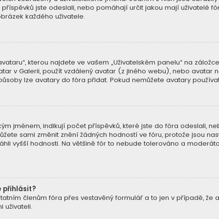
k příspěvků jste odeslali, nebo pomáhají určit jakou mají uživatelé fó
brázek každého uživatele.
ataru“, kterou najdete ve vašem „Uživatelském panelu“ na záložce „
atar v Galerii, použít vzdálený avatar (z jiného webu), nebo avatar n
způsoby lze avatary do fóra přidat. Pokud nemůžete avatary používat,
m jménem, indikují počet příspěvků, které jste do fóra odeslali, nebo 
ete sami změnit znění žádných hodností ve fóru, protože jsou nast
hli vyšší hodnosti. Na většině fór to nebude tolerováno a moderát
 přihlásit?
tatním členům fóra přes vestavěný formulář a to jen v případě, že ad
uživateli.