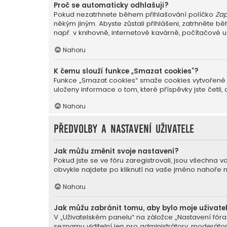
Proč se automaticky odhlašuji?
Pokud nezatrhnete během přihlašování políčko
Zap
někým jiným. Abyste zůstali přihlášeni, zatrhněte 
např. v knihovně, internetové kavárně, počítačové u
Nahoru
K čemu slouží funkce „Smazat cookies“?
Funkce „Smazat cookies“ smaže cookies vytvořené p
uloženy informace o tom, které příspěvky jste čet
Nahoru
Předvolby a nastavení uživatele
Jak můžu změnit svoje nastavení?
Pokud jste se ve fóru zaregistrovali, jsou všechna 
obvykle najdete po kliknutí na vaše jméno nahoře 
Nahoru
Jak můžu zabránit tomu, aby bylo moje uživate
V „Uživatelském panelu“ na záložce „Nastavení fór
seznamu viditelní jen pro administrátory, moderátor