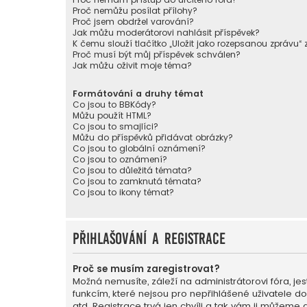
Proč nemůžu posílat přílohy?
Proč jsem obdržel varování?
Jak můžu moderátorovi nahlásit příspěvek?
K čemu slouží tlačítko „Uložit jako rozepsanou zprávu“
Proč musí být můj příspěvek schválen?
Jak můžu oživit moje téma?
Formátování a druhy témat
Co jsou to BBKódy?
Můžu použít HTML?
Co jsou to smajlíci?
Můžu do příspěvků přidávat obrázky?
Co jsou to globální oznámení?
Co jsou to oznámení?
Co jsou to důležitá témata?
Co jsou to zamknutá témata?
Co jsou to ikony témat?
Přihlašování a registrace
Proč se musím zaregistrovat?
Možná nemusíte, záleží na administrátorovi fóra, jest
funkcím, které nejsou pro nepřihlášené uživatele d
atd. Registrace trvá jen chvíli a tak vám ji můžeme 