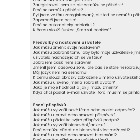
Zaregistroval jsem se, ale nemůžu se přihlásit!
Proč se nemůžu přihlásit?
Byl jsem ve fóru zaregistrovaný, ale teď se nemůžu přih
Zapomněl jsem heslo!
Proč se automaticky odhlašuji?
K čemu slouží funkce „Smazat cookies“?
Předvolby a nastavení uživatele
Jak můžu změnit svoje nastavení?
Jak můžu zabránit tomu, aby bylo moje uživatelské 
uživatelů nacházejících se ve fóru?
Zobrazení časů není správné!
Změnil jsem časovou zónu, ale čas se stále nezobrazu
Můj jazyk není na seznamu!
K čemu slouží obrázky zobrazené u mého uživatelské
Jak můžu u svého jména zobrazit avatar?
Jaká je moje hodnost a jak ji můžu změnit?
Když chci poslat e-mail uživateli fóra, musím se přihlá
Psaní příspěvků
Jak můžu vytvořit nové téma nebo poslat odpověď?
Jak můžu upravit nebo smazat příspěvek?
Jak můžu přidat ke svým příspěvků podpis?
Jak můžu vytvořit hlasování/anketu?
Proč nemůžu přidat do hlasování více možností?
Jak můžu upravit nebo smazat hlasování?
Proč nemám přístup do určitého fóra?