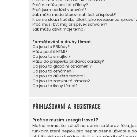
Proč nemůžu posílat přílohy?
Proč jsem obdržel varování?
Jak můžu moderátorovi nahlásit příspěvek?
K čemu slouží tlačítko „Uložit jako rozepsanou zprávu“
Proč musí být můj příspěvek schválen?
Jak můžu oživit moje téma?
Formátování a druhy témat
Co jsou to BBKódy?
Můžu použít HTML?
Co jsou to smajlíci?
Můžu do příspěvků přidávat obrázky?
Co jsou to globální oznámení?
Co jsou to oznámení?
Co jsou to důležitá témata?
Co jsou to zamknutá témata?
Co jsou to ikony témat?
Přihlašování a registrace
Proč se musím zaregistrovat?
Možná nemusíte, záleží na administrátorovi fóra, jest
funkcím, které nejsou pro nepřihlášené uživatele d
atd. Registrace trvá jen chvíli a tak vám ji můžeme 