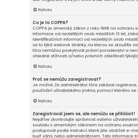
Nahoru
Co je to COPPA?
COPPA je americký zákon z roku 1998 na ochranu so
informace od nezletilých osob mladších 13 let, zí
identifikačních informací od nezletilých osob mladšíc
se to týká webové stránky, na kterou se zkoušíte z
fóra nemůžou poskytovat právní poradenství a nen
ohledně stížnosti a/nebo právních záležitostí týkají
Nahoru
Proč se nemůžu zaregistrovat?
Je možné, že administrátor fóra zakázal registrace,
používání uživatelského jména, pomocí kterého se s
Nahoru
Zaregistroval jsem se, ale nemůžu se přihlásit!
Nejdříve zkontrolujte správnost vašeho uživatelskéh
souladu s americkým zákonem na ochranu soukromí n
postupovat podle instrukcí, které jste obdrželi e-
buď vámi, nebo administrátorem. Tato informace byl