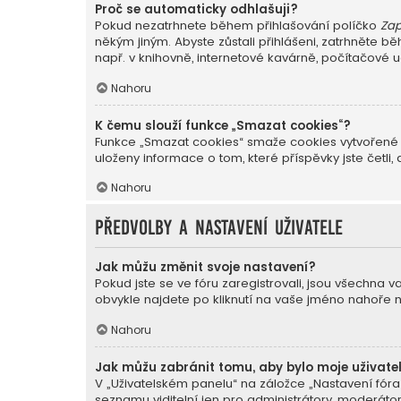
Proč se automaticky odhlašuji?
Pokud nezatrhnete během přihlašování políčko
Zap
někým jiným. Abyste zůstali přihlášeni, zatrhněte 
např. v knihovně, internetové kavárně, počítačové u
Nahoru
K čemu slouží funkce „Smazat cookies“?
Funkce „Smazat cookies“ smaže cookies vytvořené p
uloženy informace o tom, které příspěvky jste čet
Nahoru
Předvolby a nastavení uživatele
Jak můžu změnit svoje nastavení?
Pokud jste se ve fóru zaregistrovali, jsou všechna 
obvykle najdete po kliknutí na vaše jméno nahoře 
Nahoru
Jak můžu zabránit tomu, aby bylo moje uživate
V „Uživatelském panelu“ na záložce „Nastavení fór
seznamu viditelní jen pro administrátory, moderátor