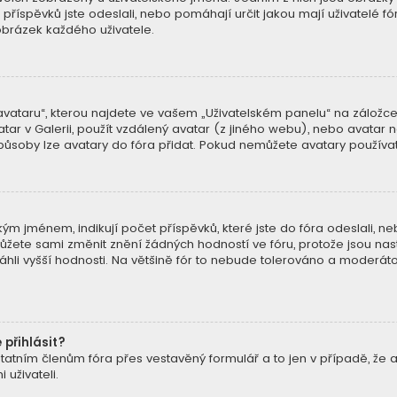
k příspěvků jste odeslali, nebo pomáhají určit jakou mají uživatelé fó
brázek každého uživatele.
ataru“, kterou najdete ve vašem „Uživatelském panelu“ na záložce „
atar v Galerii, použít vzdálený avatar (z jiného webu), nebo avatar n
způsoby lze avatary do fóra přidat. Pokud nemůžete avatary používat,
m jménem, indikují počet příspěvků, které jste do fóra odeslali, nebo 
ete sami změnit znění žádných hodností ve fóru, protože jsou nast
hli vyšší hodnosti. Na většině fór to nebude tolerováno a moderát
 přihlásit?
tatním členům fóra přes vestavěný formulář a to jen v případě, že ad
uživateli.