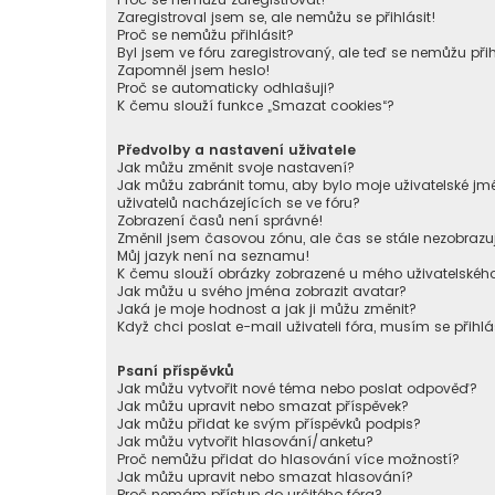
Zaregistroval jsem se, ale nemůžu se přihlásit!
Proč se nemůžu přihlásit?
Byl jsem ve fóru zaregistrovaný, ale teď se nemůžu přih
Zapomněl jsem heslo!
Proč se automaticky odhlašuji?
K čemu slouží funkce „Smazat cookies“?
Předvolby a nastavení uživatele
Jak můžu změnit svoje nastavení?
Jak můžu zabránit tomu, aby bylo moje uživatelské 
uživatelů nacházejících se ve fóru?
Zobrazení časů není správné!
Změnil jsem časovou zónu, ale čas se stále nezobrazu
Můj jazyk není na seznamu!
K čemu slouží obrázky zobrazené u mého uživatelské
Jak můžu u svého jména zobrazit avatar?
Jaká je moje hodnost a jak ji můžu změnit?
Když chci poslat e-mail uživateli fóra, musím se přihlá
Psaní příspěvků
Jak můžu vytvořit nové téma nebo poslat odpověď?
Jak můžu upravit nebo smazat příspěvek?
Jak můžu přidat ke svým příspěvků podpis?
Jak můžu vytvořit hlasování/anketu?
Proč nemůžu přidat do hlasování více možností?
Jak můžu upravit nebo smazat hlasování?
Proč nemám přístup do určitého fóra?