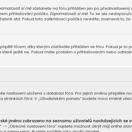
amatovat si mě
zůstanete na fóru přihlášen jen po přednastavený č
během přihlašování políčko
Zapamatovat si mě
. To se ale nedoporuču
čebně atd. Pokud toto zaškrtávací políčko nevidíte, znamená to, že a
hpBB fórem, díky kterým zůstáváte přihlášen ve fóru. Pokud je to p
li, a které ještě ne. Pokud máte problém s přihlašováním nebo odhl
vaše nastavení uložena v databázi fóra. Pro jejich změnu přejděte n
na stránkách fóra. V „Uživatelském panelu“ budete moci změnit vše
lské jméno zobrazeno na seznamu uživatelů nacházejících se v
a“ -> „Obecné nastavení fóra“ najdete možnost
Skrýt můj online stav
y a sama sebe. Budete počítán jako skrytý uživatel.