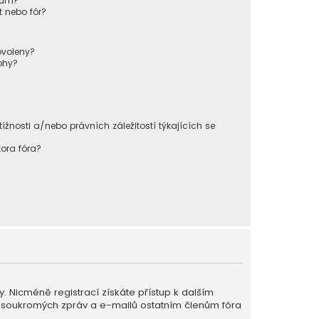
órum?
 nebo fór?
ovoleny?
ohy?
nosti a/nebo právních záležitostí týkajících se
ora fóra?
ky. Nicméně registrací získáte přístup k dalším
ání soukromých zpráv a e-mailů ostatním členům fóra