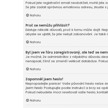
Pokud jste registrační email neobdrželi, mohli jste
že jste zadali správnou emailovou adresu, zkuste s
Nahoru
Proč se nemůžu přihlásit?
Existuje několik důvodů, proč k tomu může dojít. Nej
abyste se ujistili, že jste nebyli zabanováni. Je ta
Nahoru
Byl jsem ve fóru zaregistrovaný, ale teď se nem
Je možné, že administrátor z nějakého důvodu deakt
nenapsali, čímž se zmenší velikost databáze. Pokud j
Nahoru
Zapomněl jsem heslo!
Nepropadejte panice! Vaše původní heslo nelze sice
jsem heslo
. Postupujte podle instrukcí a brzy se opě
Pokud nebudete moci resetovat vaše heslo, kontaktu
Nahoru