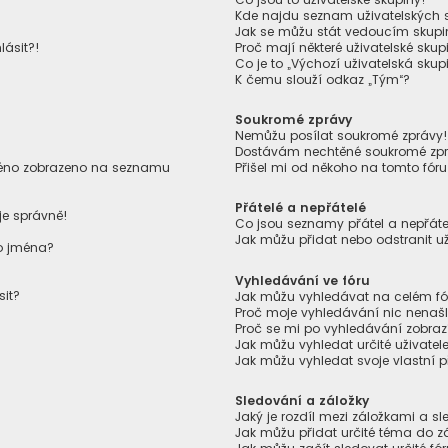
Kde najdu seznam uživatelských s
Jak se můžu stát vedoucím skupi
lásit?!
Proč mají některé uživatelské skup
Co je to „Výchozí uživatelská skup
K čemu slouží odkaz „Tým“?
Soukromé zprávy
Nemůžu posílat soukromé zprávy
Dostávám nechtěné soukromé zpr
jméno zobrazeno na seznamu
Přišel mi od někoho na tomto fór
Přátelé a nepřátelé
je správně!
Co jsou seznamy přátel a nepřáte
Jak můžu přidat nebo odstranit u
ho jména?
Vyhledávání ve fóru
sit?
Jak můžu vyhledávat na celém fór
Proč moje vyhledávání nic nenaš
Proč se mi po vyhledávání zobraz
Jak můžu vyhledat určité uživatel
Jak můžu vyhledat svoje vlastní 
Sledování a záložky
Jaký je rozdíl mezi záložkami a 
Jak můžu přidat určité téma do z