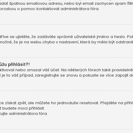
 zadat špatnou emailovou adresu, nebo byl email zachycen spam filtre
 prosbou o pomoc kontaktovat administrátora fóra.
dříve se ujistěte, že zadáváte správné uživatelské jméno a heslo. Pok
ké možné, že je na webu chyba v nastavení, která by měla být odstran
ůžu přihlásit?!
ivoval nebo smazal váš účet. Na některých fórech také pravidelně o
e to váš případ, zaregistrujte se znovu a pokuste se více zapojit do
 získat zpět, ale můžete ho jednoduše resetovat. Přejděte na přih
t budete moci přihlásit.
jte administrátora fóra.