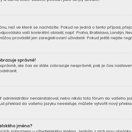
nu, než ve které se nacházíte. Pokud se jedná o tento případ, přejd
dpovídala vaší konkrétní oblasti, např. Praha, Bratislava, Londýn, 
žou provádět jen zaregistrovaní uživatelé. Pokud ještě nejste regist
obrazuje správně!
 zónu správně, ale čas se stále zobrazuje nesprávně, pak je čas nast
dstranit.
 administrátor nenainstaloval, nebo nikdo toto fórum do vašeho jazy
kud překlad do vašeho jazyku neexistuje, můžete vytvořit nový přek
telského jména?
pěvcích zobrazeny u uživatelského jména. Jedním z nich jsou obrázky