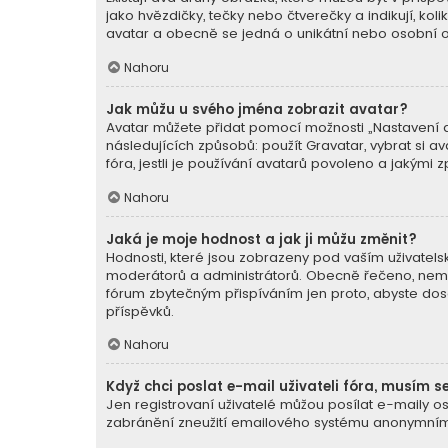
jako hvězdičky, tečky nebo čtverečky a indikují, koli
avatar a obecně se jedná o unikátní nebo osobní o
Nahoru
Jak můžu u svého jména zobrazit avatar?
Avatar můžete přidat pomocí možnosti „Nastavení av
následujících způsobů: použít Gravatar, vybrat si av
fóra, jestli je používání avatarů povoleno a jakými 
Nahoru
Jaká je moje hodnost a jak ji můžu změnit?
Hodnosti, které jsou zobrazeny pod vaším uživatelský
moderátorů a administrátorů. Obecně řečeno, nemůž
fórum zbytečným přispíváním jen proto, abyste dosá
příspěvků.
Nahoru
Když chci poslat e-mail uživateli fóra, musím se
Jen registrovaní uživatelé můžou posílat e-maily os
zabránění zneužití emailového systému anonymními 