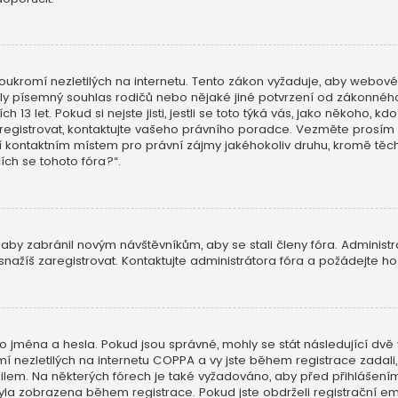
ukromí nezletilých na internetu. Tento zákon vyžaduje, aby webov
skaly písemný souhlas rodičů nebo nějaké jiné potvrzení od zákonn
h 13 let. Pokud si nejste jisti, jestli se toto týká vás, jako někoho,
aregistrovat, kontaktujte vašeho právního poradce. Vezměte prosím 
í kontaktním místem pro právní zájmy jakéhokoliv druhu, kromě t
cích se tohoto fóra?“.
 aby zabránil novým návštěvníkům, aby se stali členy fóra. Administ
nažíš zaregistrovat. Kontaktujte administrátora fóra a požádejte h
o jména a hesla. Pokud jsou správné, mohly se stát následující dvě 
ezletilých na internetu COPPA a vy jste během registrace zadali, ž
mailem. Na některých fórech je také vyžadováno, aby před přihlášen
a zobrazena během registrace. Pokud jste obdrželi registrační emai