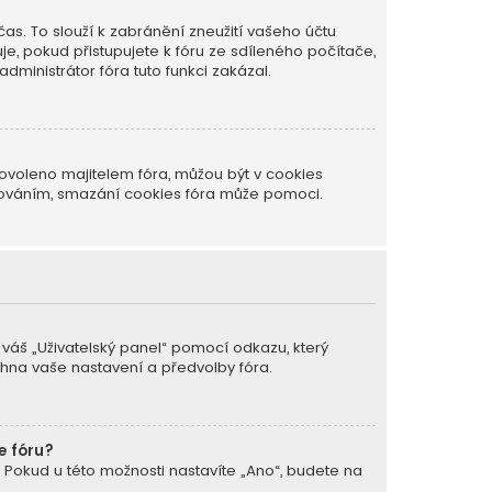
as. To slouží k zabránění zneužití vašeho účtu
je, pokud přistupujete k fóru ze sdíleného počítače,
dministrátor fóra tuto funkci zakázal.
ovoleno majitelem fóra, můžou být v cookies
ašováním, smazání cookies fóra může pomoci.
a váš „Uživatelský panel“ pomocí odkazu, který
chna vaše nastavení a předvolby fóra.
e fóru?
. Pokud u této možnosti nastavíte „Ano“, budete na