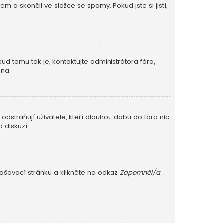
m a skončil ve složce se spamy. Pokud jste si jistí,
ud tomu tak je, kontaktujte administrátora fóra,
ěna.
dstraňují uživatele, kteří dlouhou dobu do fóra nic
 diskuzí.
lašovací stránku a klikněte na odkaz
Zapomněl/a