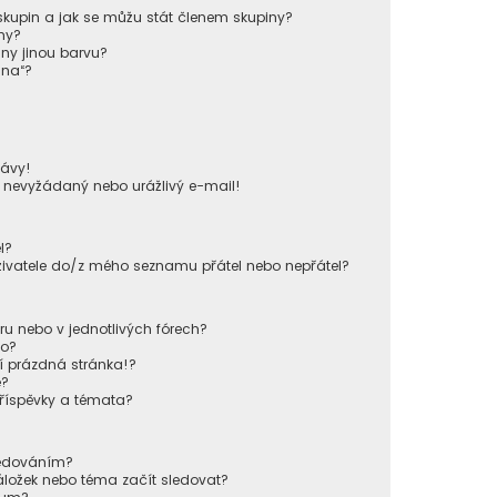
kupin a jak se můžu stát členem skupiny?
ny?
iny jinou barvu?
ina“?
!
ávy!
u nevyžádaný nebo urážlivý e-mail!
l?
živatele do/z mého seznamu přátel nebo nepřátel?
u nebo v jednotlivých fórech?
lo?
í prázdná stránka!?
e?
příspěvky a témata?
sledováním?
áložek nebo téma začít sledovat?