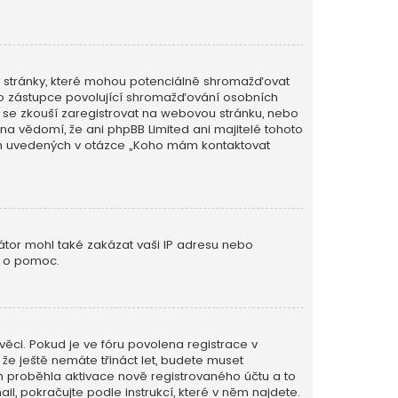
é stránky, které mohou potenciálně shromažďovat
ého zástupce povolující shromažďování osobních
 kdo se zkouší zaregistrovat na webovou stránku, nebo
na vědomí, že ani phpBB Limited ani majitelé tohoto
ěch uvedených v otázce „Koho mám kontaktovat
rátor mohl také zakázat vaši IP adresu nebo
o o pomoc.
věci. Pokud je ve fóru povolena registrace v
e ještě nemáte třináct let, budete muset
ím proběhla aktivace nově registrovaného účtu a to
l, pokračujte podle instrukcí, které v něm najdete.