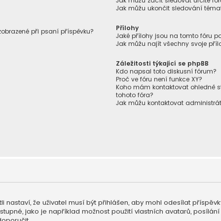
Jak můžu začít sledovat určité f
Jak můžu ukončit sledování témat
Přílohy
 zobrazené při psaní příspěvku?
Jaké přílohy jsou na tomto fóru p
Jak můžu najít všechny svoje příl
Záležitosti týkající se phpBB
Kdo napsal toto diskusní fórum?
Proč ve fóru není funkce XY?
Koho mám kontaktovat ohledně stíž
tohoto fóra?
Jak můžu kontaktovat administrát
li nastaví, že uživatel musí být přihlášen, aby mohl odesílat příspěv
ostupné, jako je například možnost použití vlastních avatarů, posíl
doporučit.