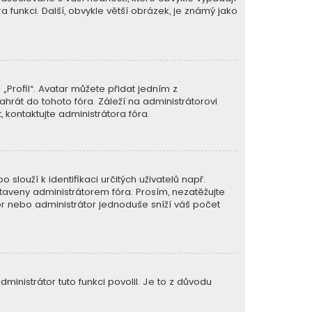
ra funkci. Další, obvykle větší obrázek, je známý jako
Profil“. Avatar můžete přidat jedním z
ahrát do tohoto fóra. Záleží na administrátorovi
 kontaktujte administrátora fóra.
slouží k identifikaci určitých uživatelů např.
aveny administrátorem fóra. Prosím, nezatěžujte
or nebo administrátor jednoduše sníží váš počet
ministrátor tuto funkci povolil. Je to z důvodu