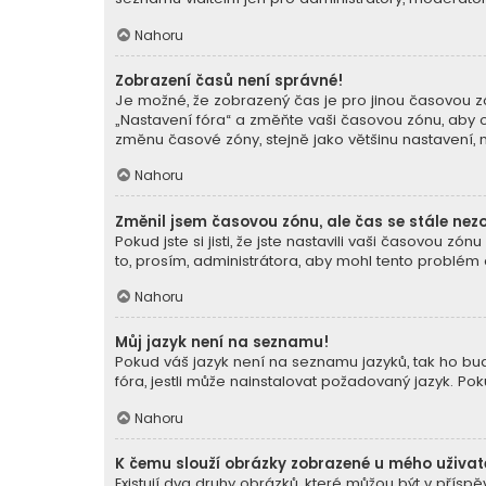
Nahoru
Zobrazení časů není správné!
Je možné, že zobrazený čas je pro jinou časovou zó
„Nastavení fóra“ a změňte vaši časovou zónu, aby o
změnu časové zóny, stejně jako většinu nastavení, mů
Nahoru
Změnil jsem časovou zónu, ale čas se stále nez
Pokud jste si jisti, že jste nastavili vaši časovou
to, prosím, administrátora, aby mohl tento problém o
Nahoru
Můj jazyk není na seznamu!
Pokud váš jazyk není na seznamu jazyků, tak ho buď
fóra, jestli může nainstalovat požadovaný jazyk. Po
Nahoru
K čemu slouží obrázky zobrazené u mého uživa
Existují dva druhy obrázků, které můžou být v přís