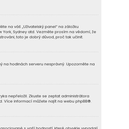
ěte na váš „Uživatelský panel“ na záložku
New York, Sydney atd. Vezměte prosím na vědomí, že
rováni, toto je dobrý důvod, proč tak učinit.
avený na hodinách serveru nesprávný. Upozorněte na
ka nepřeložil. Zkuste se zeptat administrátora
lad. Více informací můžete najít na webu
phpBB
®.
 asociované s vaší hodností, které obvykle vypadají