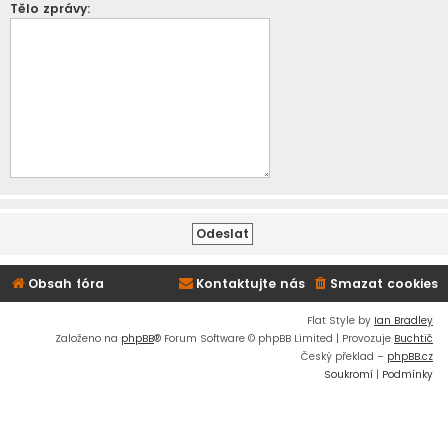
Tělo zprávy:
Obsah fóra
Kontaktujte nás
Smazat cookies
Flat Style by
Ian Bradley
Založeno na
phpBB
® Forum Software © phpBB Limited | Provozuje
Buchtič
Český překlad –
phpBB.cz
Soukromí
|
Podmínky