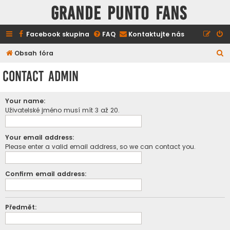
GRANDE PUNTO FANS
Facebook skupina
FAQ
Kontaktujte nás
H
Obsah fóra
l
Contact Admin
e
d
Your name:
a
Uživatelské jméno musí mít 3 až 20.
t
Your email address:
Please enter a valid email address, so we can contact you.
Confirm email address:
Předmět: