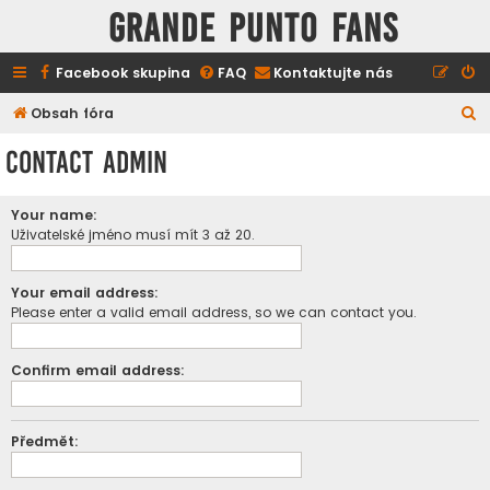
GRANDE PUNTO FANS
Facebook skupina
FAQ
Kontaktujte nás
H
Obsah fóra
l
Contact Admin
e
d
Your name:
a
Uživatelské jméno musí mít 3 až 20.
t
Your email address:
Please enter a valid email address, so we can contact you.
Confirm email address:
Předmět: