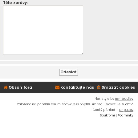
Tělo zprávy:
Obsah fóra
Kontaktujte nás
Smazat cookies
Flat Style by
Ian Bradley
Založeno na
phpBB
® Forum Software © phpBB Limited | Provozuje
Buchtič
Český překlad –
phpBB.cz
Soukromí
|
Podmínky