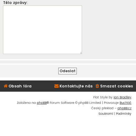
Tělo zprávy:
Obsah fóra
Kontaktujte nás
Smazat cookies
Flat Style by
Ian Bradley
Založeno na
phpBB
® Forum Software © phpBB Limited | Provozuje
Buchtič
Český překlad –
phpBB.cz
Soukromí
|
Podmínky