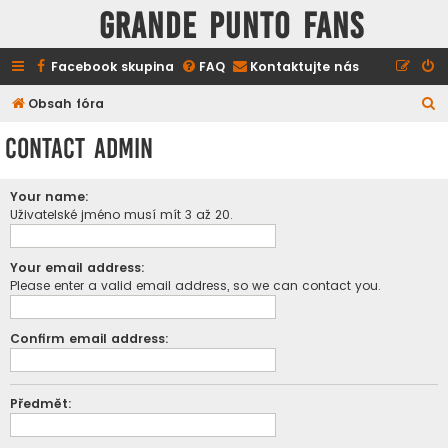
GRANDE PUNTO FANS
Facebook skupina
FAQ
Kontaktujte nás
H
Obsah fóra
l
Contact Admin
e
d
Your name:
a
Uživatelské jméno musí mít 3 až 20.
t
Your email address:
Please enter a valid email address, so we can contact you.
Confirm email address:
Předmět: