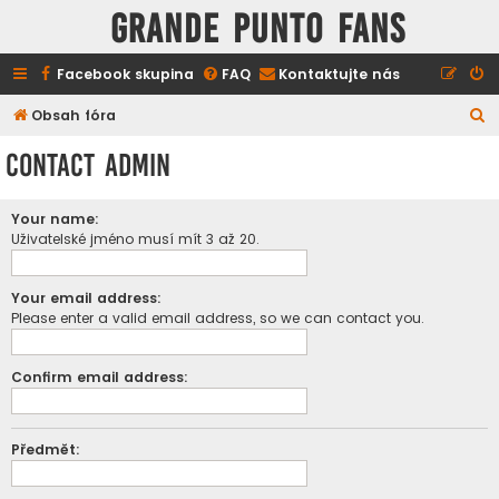
GRANDE PUNTO FANS
Facebook skupina
FAQ
Kontaktujte nás
H
Obsah fóra
l
Contact Admin
e
d
Your name:
a
Uživatelské jméno musí mít 3 až 20.
t
Your email address:
Please enter a valid email address, so we can contact you.
Confirm email address:
Předmět: