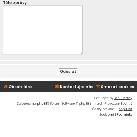
Tělo zprávy:
Obsah fóra
Kontaktujte nás
Smazat cookies
Flat Style by
Ian Bradley
Založeno na
phpBB
® Forum Software © phpBB Limited | Provozuje
Buchtič
Český překlad –
phpBB.cz
Soukromí
|
Podmínky