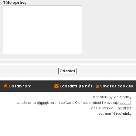
Tělo zprávy:
Obsah fóra
Kontaktujte nás
Smazat cookies
Flat Style by
Ian Bradley
Založeno na
phpBB
® Forum Software © phpBB Limited | Provozuje
Buchtič
Český překlad –
phpBB.cz
Soukromí
|
Podmínky