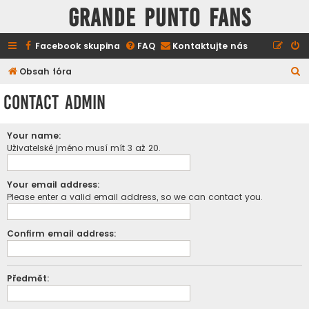
GRANDE PUNTO FANS
Facebook skupina
FAQ
Kontaktujte nás
H
Obsah fóra
l
Contact Admin
e
d
Your name:
a
Uživatelské jméno musí mít 3 až 20.
t
Your email address:
Please enter a valid email address, so we can contact you.
Confirm email address:
Předmět: