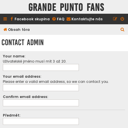
GRANDE PUNTO FANS
Facebook skupina
FAQ
Kontaktujte nás
H
Obsah fóra
l
Contact Admin
e
d
Your name:
a
Uživatelské jméno musí mít 3 až 20.
t
Your email address:
Please enter a valid email address, so we can contact you.
Confirm email address:
Předmět: