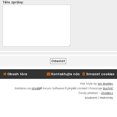
Tělo zprávy:
Obsah fóra
Kontaktujte nás
Smazat cookies
Flat Style by
Ian Bradley
Založeno na
phpBB
® Forum Software © phpBB Limited | Provozuje
Buchtič
Český překlad –
phpBB.cz
Soukromí
|
Podmínky